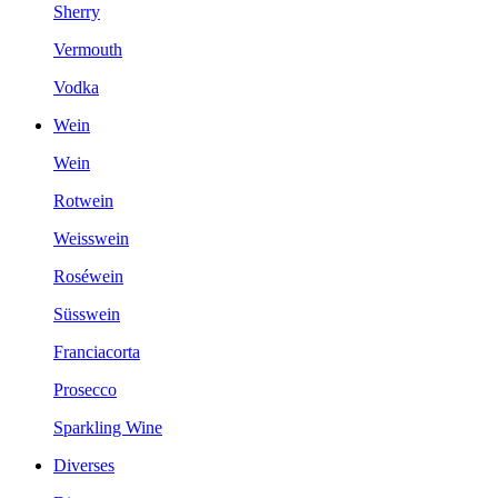
Sherry
Vermouth
Vodka
Wein
Wein
Rotwein
Weisswein
Roséwein
Süsswein
Franciacorta
Prosecco
Sparkling Wine
Diverses