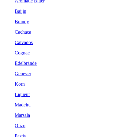
Aromatic Bitter
Baijiu
Brandy
Cachaca
Calvados
Cognac
Edelbrände
Genever
Korn
Liqueur
Madeira
Marsala
Ouzo
Pastis