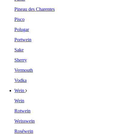
Pineau des Charentes
Pisco
Polugar
Portwein
Sake
Sherry
Vermouth
Vodka
Wein
Wein
Rotwein
Weisswein
Roséwein