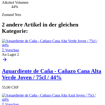
Alkohol Volumen
44%
Zustand
Neu
2 andere Artikel in der gleichen
Kategorie:

Vorschau
An Lager
2
arrow_forward
Aguardiente de Caña - Cañazo Cana Alta
Verde Joven / 75cl / 44%
55,00 CHF

Vorschau