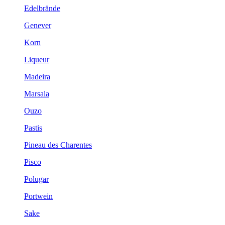
Edelbrände
Genever
Korn
Liqueur
Madeira
Marsala
Ouzo
Pastis
Pineau des Charentes
Pisco
Polugar
Portwein
Sake