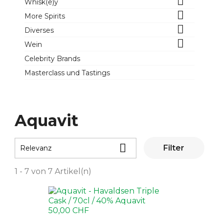

Whisk(e)y

More Spirits

Diverses

Wein
Celebrity Brands
Masterclass und Tastings
Aquavit

Filter
Relevanz
1 - 7 von 7 Artikel(n)