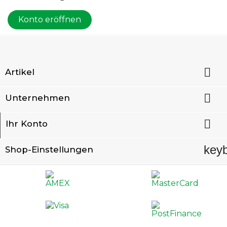
Konto eröffnen

Artikel

Unternehmen

Ihr Konto
key
Shop-Einstellungen