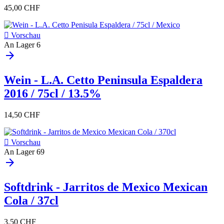
45,00 CHF

Vorschau
An Lager
6
arrow_forward
Wein - L.A. Cetto Peninsula Espaldera
2016 / 75cl / 13.5%
14,50 CHF

Vorschau
An Lager
69
arrow_forward
Softdrink - Jarritos de Mexico Mexican
Cola / 37cl
3,50 CHF