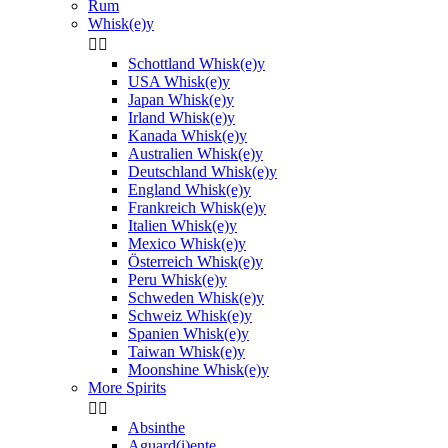
Rum
Whisk(e)y


Schottland Whisk(e)y
USA Whisk(e)y
Japan Whisk(e)y
Irland Whisk(e)y
Kanada Whisk(e)y
Australien Whisk(e)y
Deutschland Whisk(e)y
England Whisk(e)y
Frankreich Whisk(e)y
Italien Whisk(e)y
Mexico Whisk(e)y
Österreich Whisk(e)y
Peru Whisk(e)y
Schweden Whisk(e)y
Schweiz Whisk(e)y
Spanien Whisk(e)y
Taiwan Whisk(e)y
Moonshine Whisk(e)y
More Spirits


Absinthe
Aguard(i)ente