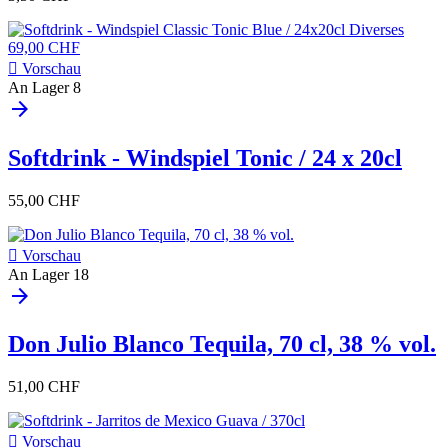

Vorschau
An Lager
8
arrow_forward
Softdrink - Windspiel Tonic / 24 x 20cl
55,00 CHF

Vorschau
An Lager
18
arrow_forward
Don Julio Blanco Tequila, 70 cl, 38 % vol.
51,00 CHF

Vorschau