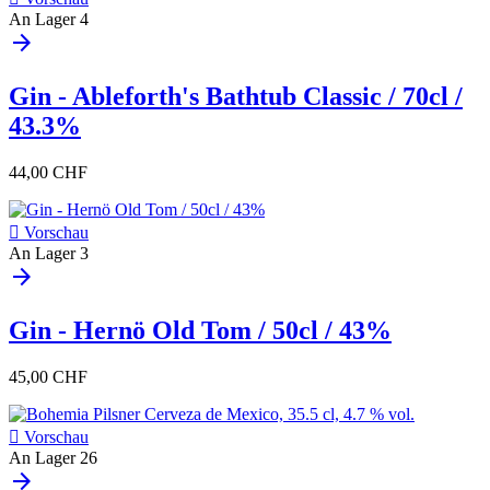
An Lager
4
arrow_forward
Gin - Ableforth's Bathtub Classic / 70cl /
43.3%
44,00 CHF

Vorschau
An Lager
3
arrow_forward
Gin - Hernö Old Tom / 50cl / 43%
45,00 CHF

Vorschau
An Lager
26
arrow_forward