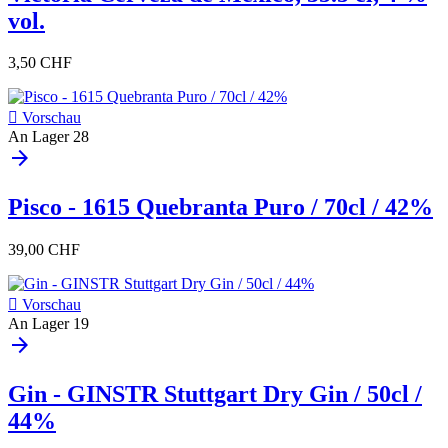
vol.
3,50 CHF

Vorschau
An Lager
28
arrow_forward
Pisco - 1615 Quebranta Puro / 70cl / 42%
39,00 CHF

Vorschau
An Lager
19
arrow_forward
Gin - GINSTR Stuttgart Dry Gin / 50cl /
44%