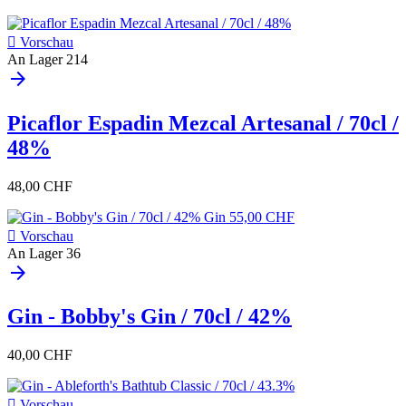

Vorschau
An Lager
214
arrow_forward
Picaflor Espadin Mezcal Artesanal / 70cl /
48%
48,00 CHF

Vorschau
An Lager
36
arrow_forward
Gin - Bobby's Gin / 70cl / 42%
40,00 CHF

Vorschau