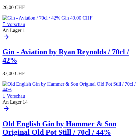
26,00 CHF

Vorschau
An Lager
1
arrow_forward
Gin - Aviation by Ryan Reynolds / 70cl /
42%
37,00 CHF

Vorschau
An Lager
14
arrow_forward
Old English Gin by Hammer & Son
Original Old Pot Still / 70cl / 44%