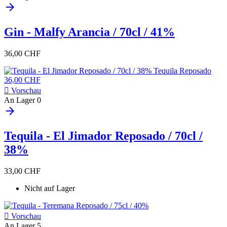
arrow_forward
Gin - Malfy Arancia / 70cl / 41%
36,00 CHF

Vorschau
An Lager
0
arrow_forward
Tequila - El Jimador Reposado / 70cl /
38%
33,00 CHF
Nicht auf Lager

Vorschau
An Lager
5