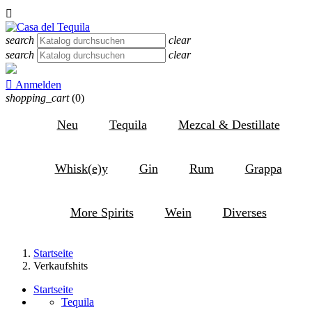

search
clear
search
clear

Anmelden
shopping_cart
(0)
Neu
Tequila
Mezcal & Destillate
Whisk(e)y
Gin
Rum
Grappa
More Spirits
Wein
Diverses
Startseite
Verkaufshits
Startseite
Tequila