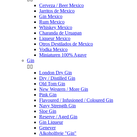
Cerveza / Beer Mexico
Jarritos de Mexico
Gin Mexico
Rum Mexico
Whiskey Mexico
Charanda de Uruapan
Liqueur Mexico
Otros Destilados de Mexico
Vodka Mexico
Miniaturen 100% Agave
Gin


London Dry Gin
Dry / Distilled Gin
Old Tom Gin
New Western / More Gin
Pink Gin
Flavoured / Infusioned / Coloured Gin
Navy Strength Gin
Sloe Gin
Reserve / Aged Gin
Gin Liqueur
Genever
Alkoholfreie "Gin"