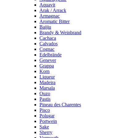
Aquavit
Arak / Arrack
Armagnac
Aromatic Bitter
Baijiu
Brandy & Weinbrand
Cachaca
Calvados
Cognac
Edelbrände
Genever
Grappa
Korn
Liqueur
Madeira
Marsala
Ouzo
Pastis
Pineau des Charentes
Pisco
Polugar
Portwein
Sake
Sherry
Vermouth