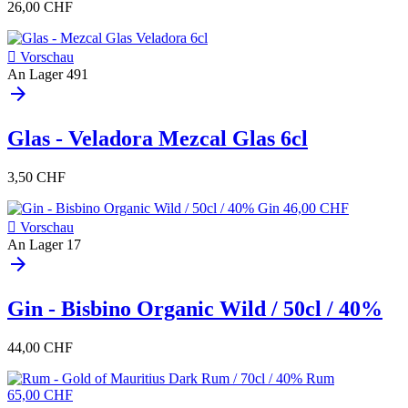
26,00 CHF

Vorschau
An Lager
491
arrow_forward
Glas - Veladora Mezcal Glas 6cl
3,50 CHF

Vorschau
An Lager
17
arrow_forward
Gin - Bisbino Organic Wild / 50cl / 40%
44,00 CHF