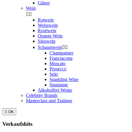
Gläser
Wein


Rotwein
Weisswein
Roséwein
Orange Wein
Süsswein
Schaumwein


Champagner
Franciacorta
Moscato
Prosecco
Sekt
Sparkling Wine
Spumante
Alkoholfrei Weine
Celebrity Brands
Masterclass und Tastings

OK
Verkaufshits