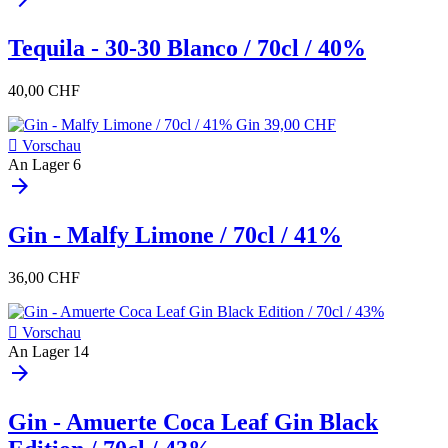
Tequila - 30-30 Blanco / 70cl / 40%
40,00 CHF

Vorschau
An Lager
6
arrow_forward
Gin - Malfy Limone / 70cl / 41%
36,00 CHF

Vorschau
An Lager
14
arrow_forward
Gin - Amuerte Coca Leaf Gin Black