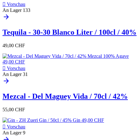

Vorschau
An Lager
133
arrow_forward
Tequila - 30-30 Blanco Liter / 100cl / 40%
49,00 CHF

Vorschau
An Lager
31
arrow_forward
Mezcal - Del Maguey Vida / 70cl / 42%
55,00 CHF

Vorschau
An Lager
9
arrow_forward