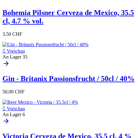
Bohemia Pilsner Cerveza de Mexico, 35.5
cl, 4.7 % vol.
3,50 CHF

Vorschau
An Lager
35
arrow_forward
Gin - Britanix Passionsfrucht / 50cl / 40%
50,00 CHF

Vorschau
An Lager
6
arrow_forward
Victoria Cerveza de Mexico, 35.5 cl, 4 %