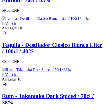
Edition / 70cl / 43%
59,00 CHF

Vorschau
An Lager
216
arrow_forward
Tequila - Destilador Clasico Blanco Liter
/ 100cl / 40%
40,00 CHF

Vorschau
An Lager
18
arrow_forward
Rum - Takamaka Dark Spiced / 70cl /
38%