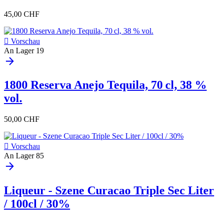
45,00 CHF

Vorschau
An Lager
19
arrow_forward
1800 Reserva Anejo Tequila, 70 cl, 38 %
vol.
50,00 CHF

Vorschau
An Lager
85
arrow_forward
Liqueur - Szene Curacao Triple Sec Liter
/ 100cl / 30%