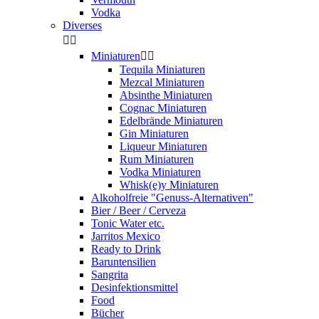
Vodka
Diverses


Miniaturen


Tequila Miniaturen
Mezcal Miniaturen
Absinthe Miniaturen
Cognac Miniaturen
Edelbrände Miniaturen
Gin Miniaturen
Liqueur Miniaturen
Rum Miniaturen
Vodka Miniaturen
Whisk(e)y Miniaturen
Alkoholfreie "Genuss-Alternativen"
Bier / Beer / Cerveza
Tonic Water etc.
Jarritos Mexico
Ready to Drink
Baruntensilien
Sangrita
Desinfektionsmittel
Food
Bücher