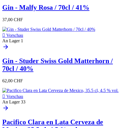
Gin - Malfy Rosa / 70cl / 41%
37,00 CHF

Vorschau
An Lager
1
arrow_forward
Gin - Studer Swiss Gold Matterhorn /
70cl / 40%
62,00 CHF

Vorschau
An Lager
33
arrow_forward
Pacifico Clara en Lata Cerveza de