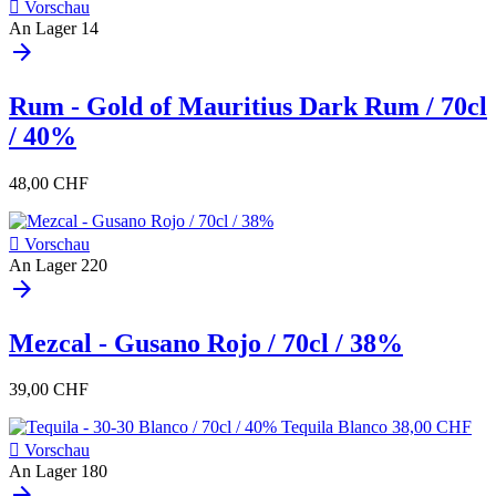

Vorschau
An Lager
14
arrow_forward
Rum - Gold of Mauritius Dark Rum / 70cl
/ 40%
48,00 CHF

Vorschau
An Lager
220
arrow_forward
Mezcal - Gusano Rojo / 70cl / 38%
39,00 CHF

Vorschau
An Lager
180
arrow_forward