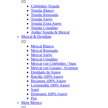


Celebrities Tequila
Tequila Blanco
Tequila Reposado
Tequila Anejo
Tequila Extra Anejo
Tequila Cristalino
Antike Tequila & Mezcal
Mezcal & Destillate


Mezcal Blanco
Mezcal Reposado
Mezcal Anejo
Mezcal Cristalino
Mezcal von Celebrities / Stars
Mezcal con Gusano / Scorpion
Destilado de Agave
Raicilla 100% Agave
Bacanora 100% Agave
Lechuguilla 100% Agave
Sotol
Henequen 100% Agave
Pox
More Mexico

