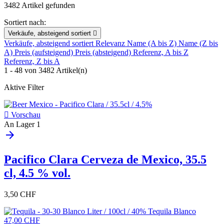
3482 Artikel gefunden
Sortiert nach:
Verkäufe, absteigend sortiert

Verkäufe, absteigend sortiert
Relevanz
Name (A bis Z)
Name (Z bis
A)
Preis (aufsteigend)
Preis (absteigend)
Referenz, A bis Z
Referenz, Z bis A
1 - 48 von 3482 Artikel(n)
Aktive Filter

Vorschau
An Lager
1
arrow_forward
Pacifico Clara Cerveza de Mexico, 35.5
cl, 4.5 % vol.
3,50 CHF