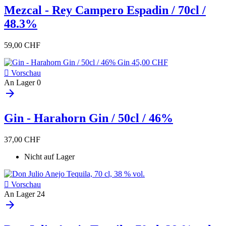
Mezcal - Rey Campero Espadin / 70cl /
48.3%
59,00 CHF

Vorschau
An Lager
0
arrow_forward
Gin - Harahorn Gin / 50cl / 46%
37,00 CHF
Nicht auf Lager

Vorschau
An Lager
24
arrow_forward