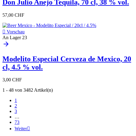
Don Julio Anejo Tequila, 70 cl, 38 % vol.
57,00 CHF

Vorschau
An Lager
23
arrow_forward
Modelito Especial Cerveza de Mexico, 20
cl, 4.5 % vol.
3,00 CHF
1 - 48 von 3482 Artikel(n)
1
2
3
…
73
Weiter
