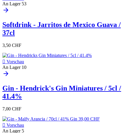
An Lager
53
arrow_forward
Softdrink - Jarritos de Mexico Guava /
37cl
3,50 CHF

Vorschau
An Lager
10
arrow_forward
Gin - Hendrick's Gin Miniatures / 5cl /
41.4%
7,00 CHF

Vorschau
An Lager
5