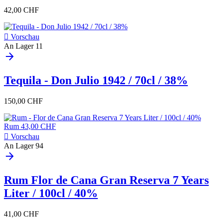
42,00 CHF

Vorschau
An Lager
11
arrow_forward
Tequila - Don Julio 1942 / 70cl / 38%
150,00 CHF

Vorschau
An Lager
94
arrow_forward
Rum Flor de Cana Gran Reserva 7 Years
Liter / 100cl / 40%
41,00 CHF