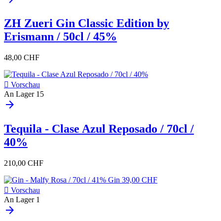
ZH Zueri Gin Classic Edition by
Erismann / 50cl / 45%
48,00 CHF

Vorschau
An Lager
15
arrow_forward
Tequila - Clase Azul Reposado / 70cl /
40%
210,00 CHF

Vorschau
An Lager
1
arrow_forward