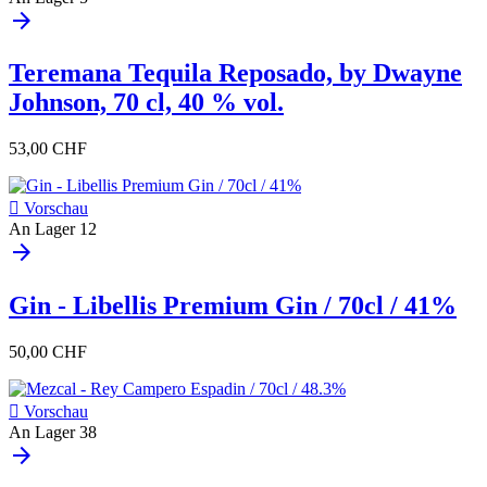
arrow_forward
Teremana Tequila Reposado, by Dwayne
Johnson, 70 cl, 40 % vol.
53,00 CHF

Vorschau
An Lager
12
arrow_forward
Gin - Libellis Premium Gin / 70cl / 41%
50,00 CHF

Vorschau
An Lager
38
arrow_forward