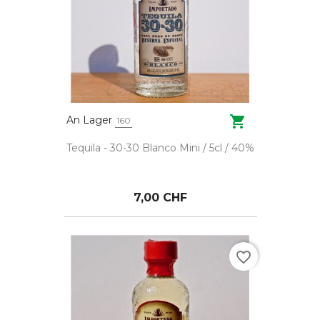

An Lager
160
Tequila - 30-30 Blanco Mini / 5cl / 40%
7,00 CHF
favorite_border