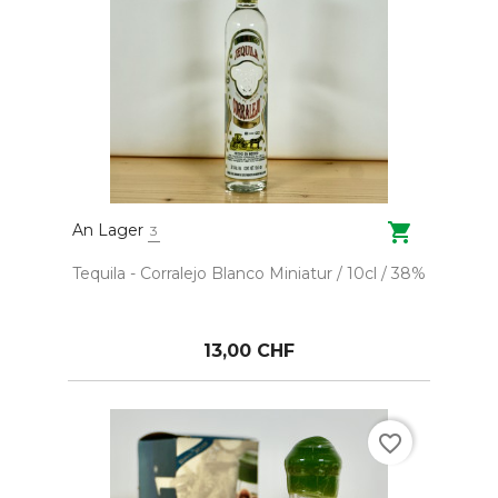

An Lager
3
Tequila - Corralejo Blanco Miniatur / 10cl / 38%
13,00 CHF
favorite_border