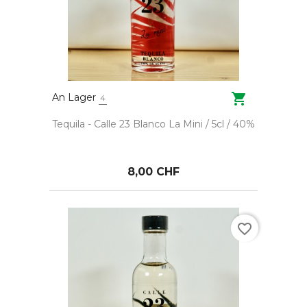

An Lager
4
Tequila - Calle 23 Blanco La Mini / 5cl / 40%
8,00 CHF
favorite_border