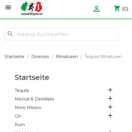


shopping_cart
(0)
search
Startseite
Diverses
Miniaturen
Tequila Miniaturen
Startseite

Tequila

Mezcal & Destillate

More Mexico

Gin
Rum