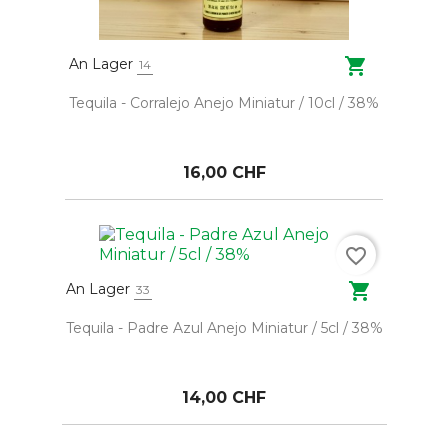

An Lager
14
Tequila - Corralejo Anejo Miniatur / 10cl / 38%
16,00 CHF
favorite_border

An Lager
33
Tequila - Padre Azul Anejo Miniatur / 5cl / 38%
14,00 CHF