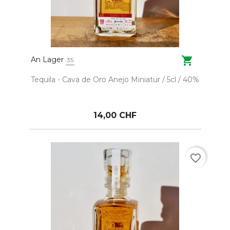

An Lager
35
Tequila - Cava de Oro Anejo Miniatur / 5cl / 40%
14,00 CHF
favorite_border