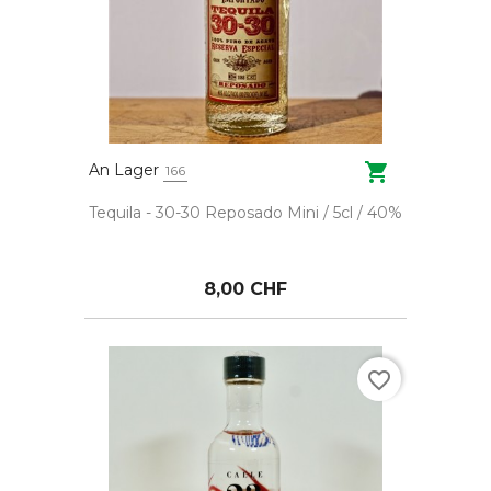

An Lager
166
Tequila - 30-30 Reposado Mini / 5cl / 40%
8,00 CHF
favorite_border