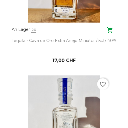

An Lager
26
Tequila - Cava de Oro Extra Anejo Miniatur / 5cl / 40%
17,00 CHF
favorite_border