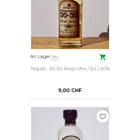

An Lager
184
Tequila - 30-30 Anejo Mini / 5cl / 40%
9,00 CHF
favorite_border