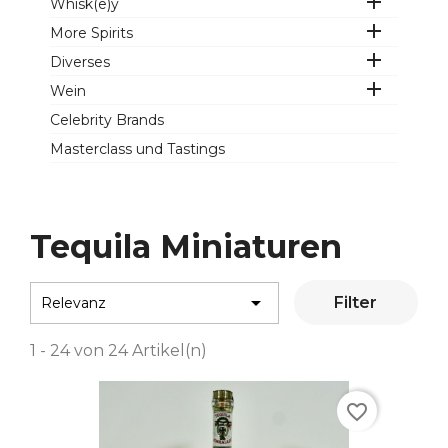

Whisk(e)y

More Spirits

Diverses

Wein
Celebrity Brands
Masterclass und Tastings
Tequila Miniaturen

Filter
Relevanz
1 - 24 von 24 Artikel(n)
favorite_border