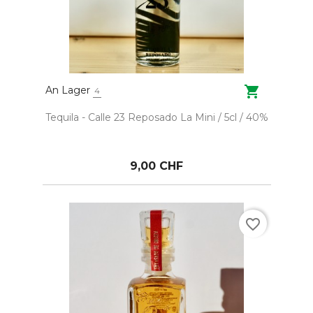

An Lager
4
Tequila - Calle 23 Reposado La Mini / 5cl / 40%
9,00 CHF
favorite_border