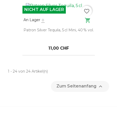
NICHT AUF LAGER
favorite_border

An Lager
0
Patron Silver Tequila, 5 cl Mini, 40 % vol.
11,00 CHF
1 - 24 von 24 Artikel(n)

Zum Seitenanfang