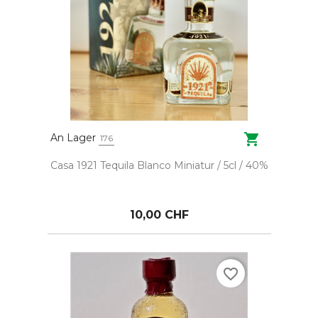

An Lager
176
Casa 1921 Tequila Blanco Miniatur / 5cl / 40%
10,00 CHF
favorite_border