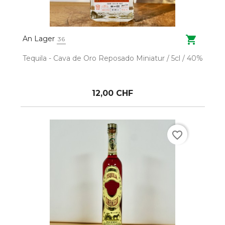

An Lager
36
Tequila - Cava de Oro Reposado Miniatur / 5cl / 40%
12,00 CHF
favorite_border