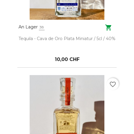

An Lager
38
Tequila - Cava de Oro Plata Miniatur / 5cl / 40%
10,00 CHF
favorite_border