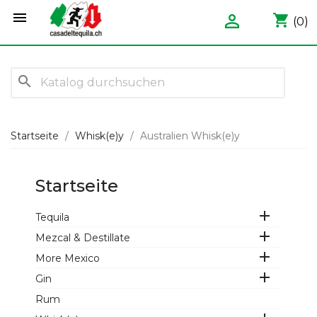


shopping_cart
(0)
search
Startseite
Whisk(e)y
Australien Whisk(e)y
Startseite

Tequila

Mezcal & Destillate

More Mexico

Gin
Rum