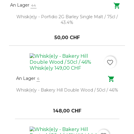

An Lager
44
Whisk(e)y - Porfidio 2G Barley Single Malt / 75cl /
43.4%
50,00 CHF
favorite_border

An Lager
6
Whisk(e)y - Bakery Hill Double Wood / 50cl / 46%
148,00 CHF