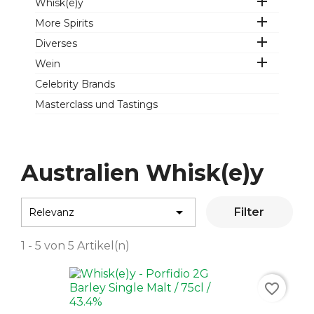

Whisk(e)y

More Spirits

Diverses

Wein
Celebrity Brands
Masterclass und Tastings
Australien Whisk(e)y

Filter
Relevanz
1 - 5 von 5 Artikel(n)
favorite_border