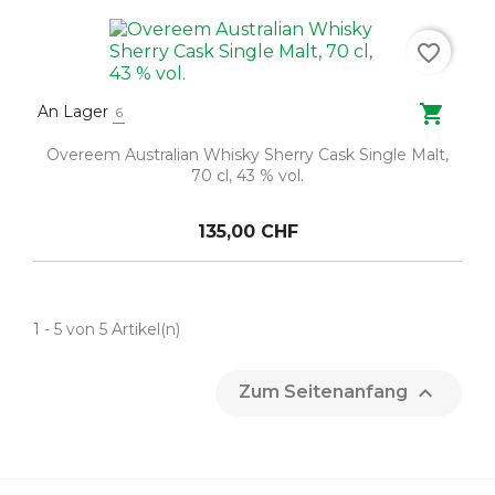
favorite_border

An Lager
6
Overeem Australian Whisky Sherry Cask Single Malt,
70 cl, 43 % vol.
135,00 CHF
1 - 5 von 5 Artikel(n)

Zum Seitenanfang