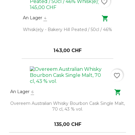
favorite_border

An Lager
4
Whisk(e)y - Bakery Hill Peated / 50cl / 46%
143,00 CHF
favorite_border

An Lager
6
Overeem Australian Whisky Bourbon Cask Single Malt,
70 cl, 43 % vol.
135,00 CHF