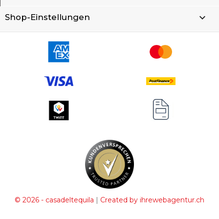
keyboard_arrow_down
Shop-Einstellungen
|
© 2026 - casadeltequila
Created by ihrewebagentur.ch