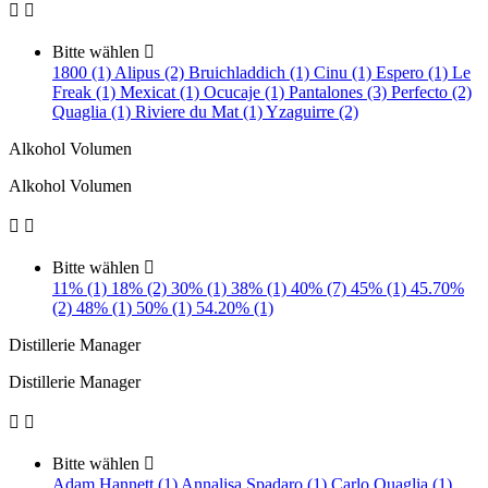


Bitte wählen

1800 (1)
Alipus (2)
Bruichladdich (1)
Cinu (1)
Espero (1)
Le
Freak (1)
Mexicat (1)
Ocucaje (1)
Pantalones (3)
Perfecto (2)
Quaglia (1)
Riviere du Mat (1)
Yzaguirre (2)
Alkohol Volumen
Alkohol Volumen


Bitte wählen

11% (1)
18% (2)
30% (1)
38% (1)
40% (7)
45% (1)
45.70%
(2)
48% (1)
50% (1)
54.20% (1)
Distillerie Manager
Distillerie Manager


Bitte wählen

Adam Hannett (1)
Annalisa Spadaro (1)
Carlo Quaglia (1)