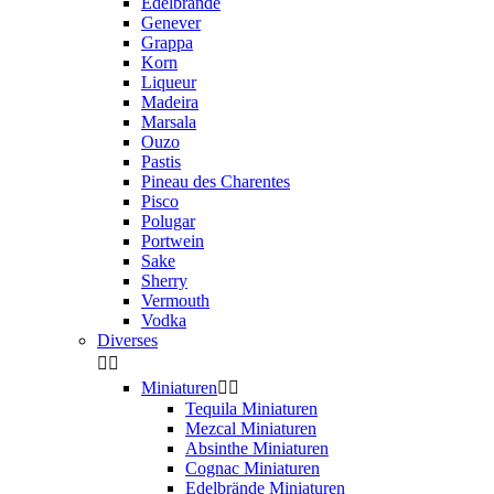
Edelbrände
Genever
Grappa
Korn
Liqueur
Madeira
Marsala
Ouzo
Pastis
Pineau des Charentes
Pisco
Polugar
Portwein
Sake
Sherry
Vermouth
Vodka
Diverses


Miniaturen


Tequila Miniaturen
Mezcal Miniaturen
Absinthe Miniaturen
Cognac Miniaturen
Edelbrände Miniaturen