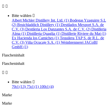


Bitte wählen

Albert Michler Distillery Int. Ltd. (1)
Bodegas Yzaguirre S.L
(2)
Bruichladdich Distillery (1)
Destilados Mexport S.A. de
C.V. (3)
Destileria Los Danzantes S.A. de C.V. (2)
Distilleria
Alma (1)
Distilleria Quaglia (1)
Distillerie Riviere du Mat (1)
Ex Hacienda los Camiches (1)
Tequilera TAP S. de R.L. de
C.V. (3)
Viña Ocucaje S.A. (1)
Weinbrennerei JACoBI
GmbH (1)
Flascheninhalt
Flascheninhalt


Bitte wählen

70cl (13)
75cl (1)
100cl (4)
Marke
Marke