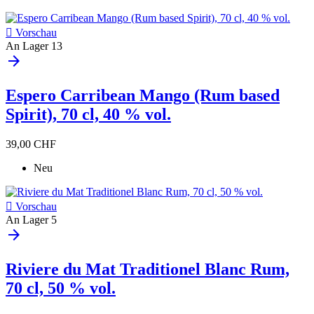

Vorschau
An Lager
13
arrow_forward
Espero Carribean Mango (Rum based
Spirit), 70 cl, 40 % vol.
39,00 CHF
Neu

Vorschau
An Lager
5
arrow_forward
Riviere du Mat Traditionel Blanc Rum,
70 cl, 50 % vol.