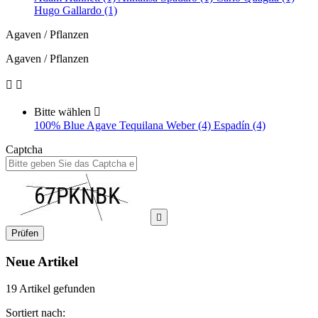
Hugo Gallardo (1)
Agaven / Pflanzen
Agaven / Pflanzen


Bitte wählen

100% Blue Agave Tequilana Weber (4)
Espadín (4)
Captcha

Prüfen
Neue Artikel
19 Artikel gefunden
Sortiert nach: