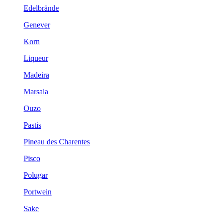
Edelbrände
Genever
Korn
Liqueur
Madeira
Marsala
Ouzo
Pastis
Pineau des Charentes
Pisco
Polugar
Portwein
Sake