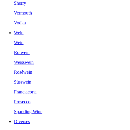
Sherry
Vermouth
Vodka
Wein
Wein
Rotwein
Weisswein
Roséwein
Süsswein
Franciacorta
Prosecco
Sparkling Wine
Diverses