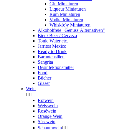
Gin Miniaturen
Liqueur Miniaturen
Rum Miniaturen
Vodka Miniaturen
Whisk(e)y Miniaturen
Alkoholfreie "Genuss-Alternativen"
Bier / Beer / Cerveza
Tonic Water etc.
Jarritos Mexico
Ready to Drink
Baruntensilien
Sangrita
Desinfektionsmittel
Food
Bücher
Gläser
Wein


Rotwein
Weisswein
Roséwein
Orange Wein
Süsswein
Schaumwein

