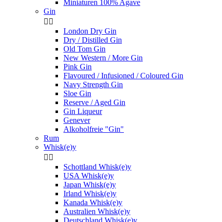
Miniaturen 100% Agave
Gin


London Dry Gin
Dry / Distilled Gin
Old Tom Gin
New Western / More Gin
Pink Gin
Flavoured / Infusioned / Coloured Gin
Navy Strength Gin
Sloe Gin
Reserve / Aged Gin
Gin Liqueur
Genever
Alkoholfreie "Gin"
Rum
Whisk(e)y


Schottland Whisk(e)y
USA Whisk(e)y
Japan Whisk(e)y
Irland Whisk(e)y
Kanada Whisk(e)y
Australien Whisk(e)y
Deutschland Whisk(e)y