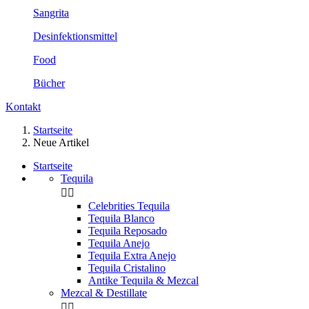
Sangrita
Desinfektionsmittel
Food
Bücher
Kontakt
Startseite
Neue Artikel
Startseite
Tequila


Celebrities Tequila
Tequila Blanco
Tequila Reposado
Tequila Anejo
Tequila Extra Anejo
Tequila Cristalino
Antike Tequila & Mezcal
Mezcal & Destillate

