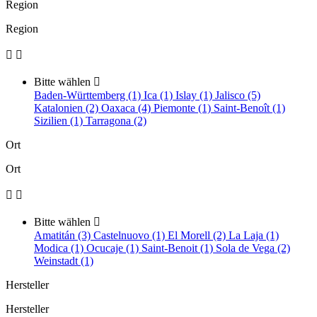
Region
Region


Bitte wählen

Baden-Württemberg (1)
Ica (1)
Islay (1)
Jalisco (5)
Katalonien (2)
Oaxaca (4)
Piemonte (1)
Saint-Benoît (1)
Sizilien (1)
Tarragona (2)
Ort
Ort


Bitte wählen

Amatitán (3)
Castelnuovo (1)
El Morell (2)
La Laja (1)
Modica (1)
Ocucaje (1)
Saint-Benoit (1)
Sola de Vega (2)
Weinstadt (1)
Hersteller
Hersteller