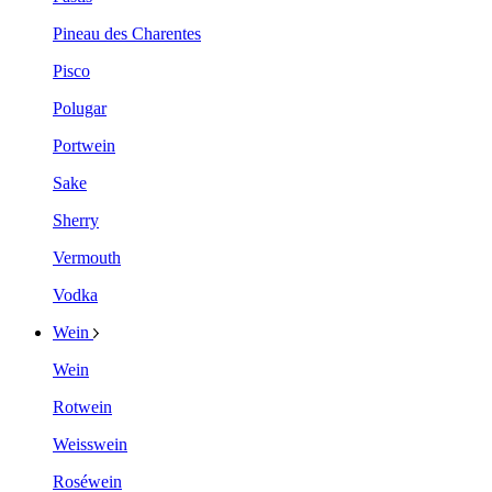
Pineau des Charentes
Pisco
Polugar
Portwein
Sake
Sherry
Vermouth
Vodka
Wein
Wein
Rotwein
Weisswein
Roséwein