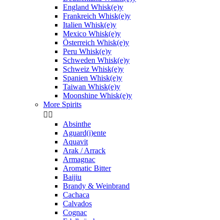
England Whisk(e)y
Frankreich Whisk(e)y
Italien Whisk(e)y
Mexico Whisk(e)y
Österreich Whisk(e)y
Peru Whisk(e)y
Schweden Whisk(e)y
Schweiz Whisk(e)y
Spanien Whisk(e)y
Taiwan Whisk(e)y
Moonshine Whisk(e)y
More Spirits


Absinthe
Aguard(i)ente
Aquavit
Arak / Arrack
Armagnac
Aromatic Bitter
Baijiu
Brandy & Weinbrand
Cachaca
Calvados
Cognac