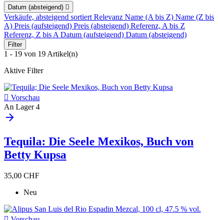
Datum (absteigend)

Verkäufe, absteigend sortiert
Relevanz
Name (A bis Z)
Name (Z bis
A)
Preis (aufsteigend)
Preis (absteigend)
Referenz, A bis Z
Referenz, Z bis A
Datum (aufsteigend)
Datum (absteigend)
Filter
1 - 19 von 19 Artikel(n)
Aktive Filter

Vorschau
An Lager
4
arrow_forward
Tequila: Die Seele Mexikos, Buch von
Betty Kupsa
35,00 CHF
Neu

Vorschau