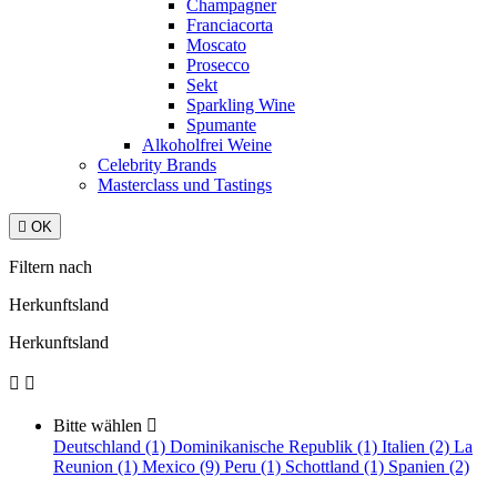
Champagner
Franciacorta
Moscato
Prosecco
Sekt
Sparkling Wine
Spumante
Alkoholfrei Weine
Celebrity Brands
Masterclass und Tastings

OK
Filtern nach
Herkunftsland
Herkunftsland


Bitte wählen

Deutschland (1)
Dominikanische Republik (1)
Italien (2)
La
Reunion (1)
Mexico (9)
Peru (1)
Schottland (1)
Spanien (2)