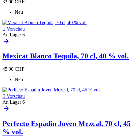
33,00 CHF
Neu

Vorschau
An Lager
6
arrow_forward
Mexicat Blanco Tequila, 70 cl, 40 % vol.
45,00 CHF
Neu

Vorschau
An Lager
6
arrow_forward
Perfecto Espadin Joven Mezcal, 70 cl, 45
% vol.