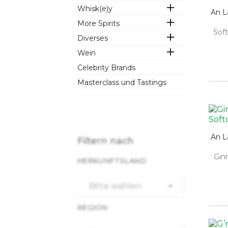

Whisk(e)y
An L

More Spirits
Soft

Diverses

Wein
Celebrity Brands
Masterclass und Tastings
An L
Filtern nach
Ginn
HERKUNFTSLAND

Bitte wählen
REGION