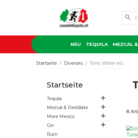
search
NEU
TEQUILA
MEZCAL &
Startseite
Diverses
Tonic Water etc.
T
Startseite

Tequila

Mezcal & Destillate
8 Art

More Mexico

Gin
Rum