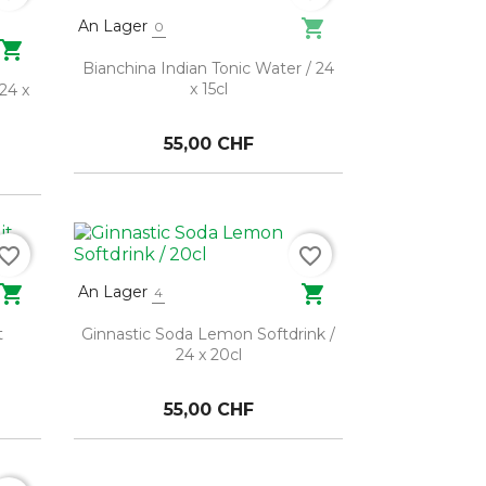

An Lager
0

Bianchina Indian Tonic Water / 24
x 15cl
 24 x
55,00 CHF
vorite_border
favorite_border


An Lager
4
t
Ginnastic Soda Lemon Softdrink /
24 x 20cl
55,00 CHF