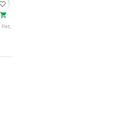
vorite_border

 Pet,