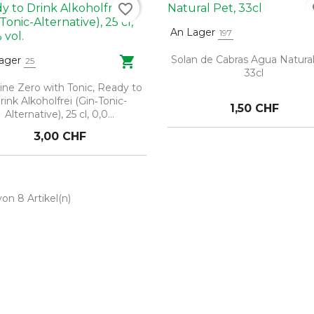
favorite_border
fa
An Lager
197

Solan de Cabras Agua Natural
ager
25
33cl
ine Zero with Tonic, Ready to
rink Alkoholfrei (Gin‑Tonic-
1,50 CHF
Alternative), 25 cl, 0,0...
3,00 CHF
von 8 Artikel(n)