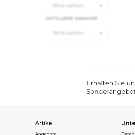

Bitte wählen
DISTILLERIE MANAGER

Bitte wählen
Erhalten Sie u
Sonderangebo
Artikel
Unt
Angebote
Daten