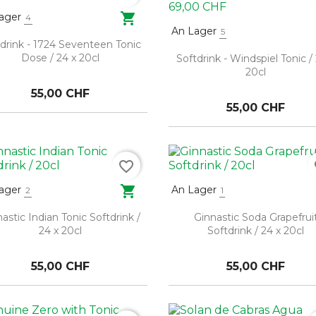

ager
4
An Lager
5
drink - 1724 Seventeen Tonic
Dose / 24 x 20cl
Softdrink - Windspiel Tonic /
20cl
55,00 CHF
55,00 CHF
favorite_border
fa

ager
An Lager
2
1
astic Indian Tonic Softdrink /
Ginnastic Soda Grapefrui
24 x 20cl
Softdrink / 24 x 20cl
55,00 CHF
55,00 CHF