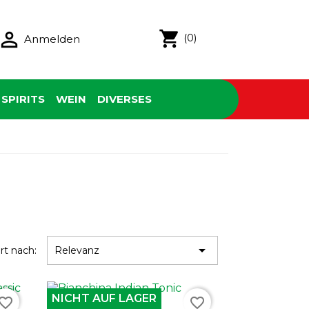

shopping_cart
(0)
Anmelden
SPIRITS
WEIN
DIVERSES

ert nach:
Relevanz
NICHT AUF LAGER
vorite_border
favorite_border