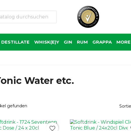
 DESTILLATE
WHISK(E)Y
GIN
RUM
GRAPPA
MORE 
onic Water etc.
ikel gefunden
Sorti
favorite_border
fa