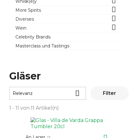

Whisk(e)y

More Spirits

Diverses

Wein
Celebrity Brands
Masterclass und Tastings
Gläser

Filter
Relevanz
1 - 11 von 11 Artikel(n)

An Lager
13