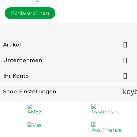
Konto eröffnen

Artikel

Unternehmen

Ihr Konto
key
Shop-Einstellungen