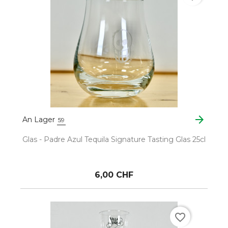
arrow_forward
An Lager
59
Glas - Padre Azul Tequila Signature Tasting Glas 25cl
6,00 CHF
favorite_border