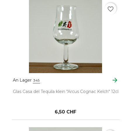
favorite_border
arrow_forward
An Lager
345
Glas Casa del Tequila klein "Arcus Cognac Kelch" 12cl
6,50 CHF