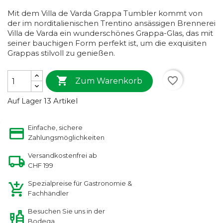
Mit dem Villa de Varda Grappa Tumbler kommt von
der im norditalienischen Trentino ansässigen Brennerei
Villa de Varda ein wunderschönes Grappa-Glas, das mit
seiner bauchigen Form perfekt ist, um die exquisiten
Grappas stilvoll zu genießen.

favorite_border
Zum Warenkorb
13 Artikel
Auf Lager
Einfache, sichere
Zahlungsmöglichkeiten
Versandkostenfrei ab
CHF 199
Spezialpreise für Gastronomie &
Fachhändler
Besuchen Sie uns in der
Bodega