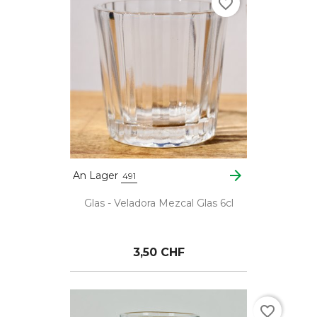
favorite_border
arrow_forward
An Lager
491
Glas - Veladora Mezcal Glas 6cl
3,50 CHF
favorite_border