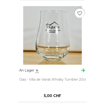
favorite_border
arrow_forward
An Lager
18
Glas - Villa de Varda Whisky Tumbler 20cl
5,00 CHF