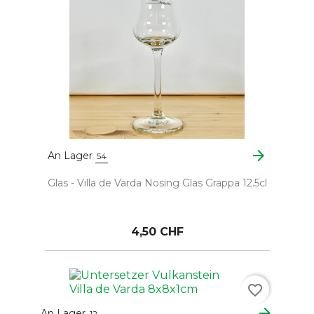
arrow_forward
An Lager
54
Glas - Villa de Varda Nosing Glas Grappa 12.5cl
4,50 CHF
favorite_border
arrow_forward
An Lager
12