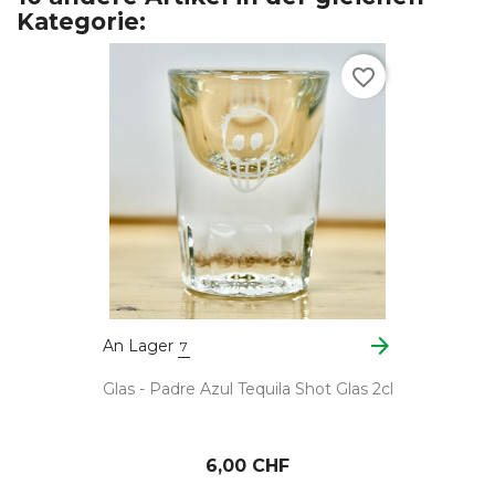
Kategorie:
favorite_border
arrow_forward
An Lager
7
Glas - Padre Azul Tequila Shot Glas 2cl
6,00 CHF