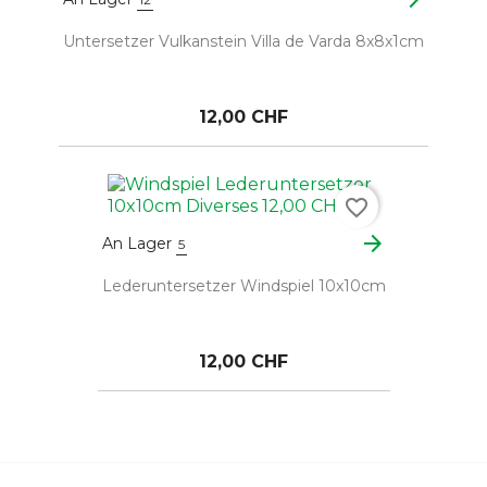
Untersetzer Vulkanstein Villa de Varda 8x8x1cm
12,00 CHF
favorite_border
arrow_forward
An Lager
5
Lederuntersetzer Windspiel 10x10cm
12,00 CHF