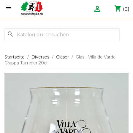


shopping_cart
(0)
search
Startseite
Diverses
Gläser
Glas - Villa de Varda
Grappa Tumbler 20cl