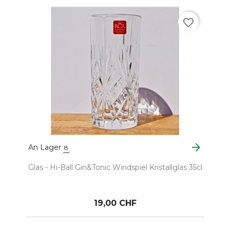
favorite_border
arrow_forward
An Lager
8
Glas - Hi-Ball Gin&Tonic Windspiel Kristallglas 35cl
19,00 CHF