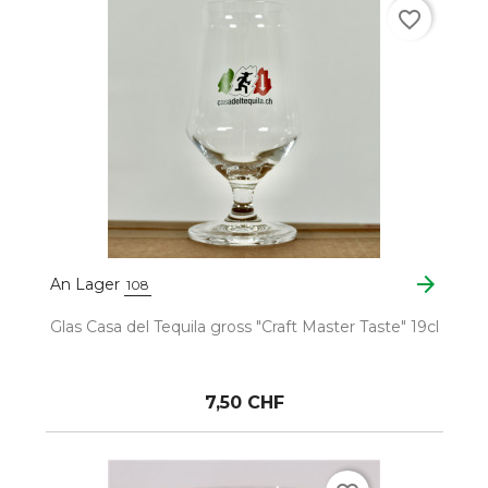
favorite_border
arrow_forward
An Lager
108
Glas Casa del Tequila gross "Craft Master Taste" 19cl
7,50 CHF