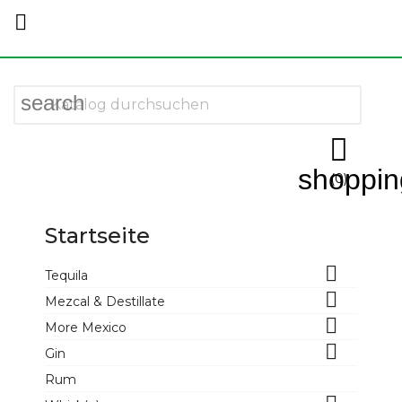

search

shoppin
Startseite
Mezcal & Destillate
Bacanora 100% Agave
(0)
Startseite

Tequila

Mezcal & Destillate

More Mexico

Gin
Rum