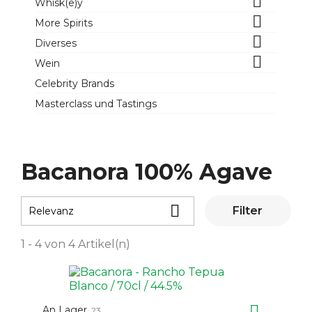

Whisk(e)y

More Spirits

Diverses

Wein
Celebrity Brands
Masterclass und Tastings
Bacanora 100% Agave

Filter
Relevanz
1 - 4 von 4 Artikel(n)

An Lager
23