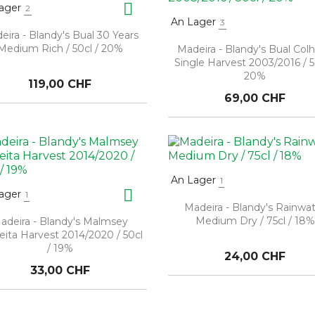

ager
2
An Lager
3
eira - Blandy's Bual 30 Years
Medium Rich / 50cl / 20%
Madeira - Blandy's Bual Colh
Single Harvest 2003/2016 / 5
20%
119,00 CHF
69,00 CHF
An Lager
1

ager
1
Madeira - Blandy's Rainwa
Medium Dry / 75cl / 18%
adeira - Blandy's Malmsey
eita Harvest 2014/2020 / 50cl
/ 19%
24,00 CHF
33,00 CHF