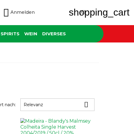

shopping_cart
(0)
Anmelden
SPIRITS
WEIN
DIVERSES

ert nach:
Relevanz