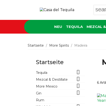
sea
NEU
TEQUILA
MEZCAL &
Startseite
More Spirits
Madeira
Startseite

Tequila

Mezcal & Destillate
6 Art

More Mexico

Gin
Rum