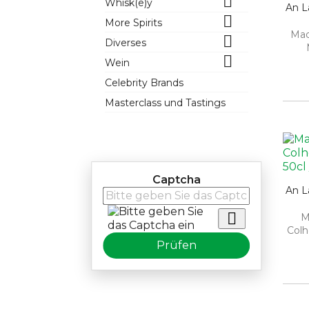

Whisk(e)y
An L

More Spirits
Mad

Diverses

Wein
Celebrity Brands
Masterclass und Tastings
Captcha
Filtern nach
An L
ALKOHOL VOLUMEN

M
Colh

Bitte wählen
Prüfen