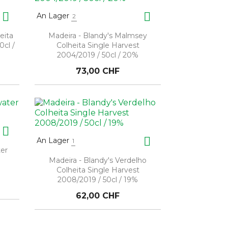


An Lager
2
eita
Madeira - Blandy's Malmsey
0cl /
Colheita Single Harvest
2004/2019 / 50cl / 20%
73,00 CHF


An Lager
1
ter
Madeira - Blandy's Verdelho
Colheita Single Harvest
2008/2019 / 50cl / 19%
62,00 CHF