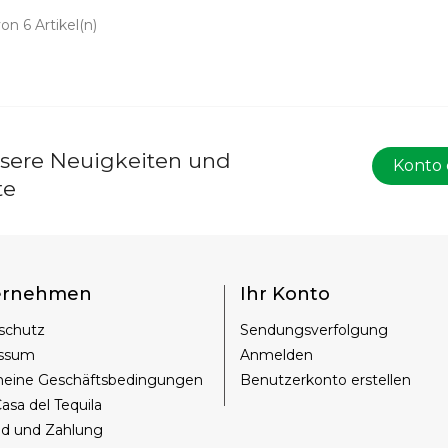
von 6 Artikel(n)
nsere Neuigkeiten und
Konto 
te
ernehmen
Ihr Konto
schutz
Sendungsverfolgung
ssum
Anmelden
meine Geschäftsbedingungen
Benutzerkonto erstellen
asa del Tequila
nd und Zahlung