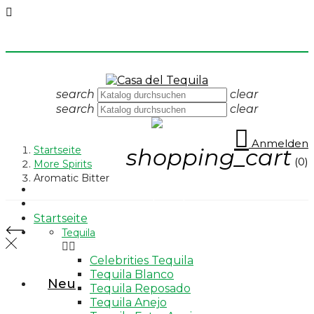

search
clear
search
clear

Anmelden
Startseite
shopping_cart
(0)
More Spirits
Aromatic Bitter
Neu
Tequila
Startseite
Tequila
Tequila


Celebrities Tequila
Celebrities Tequila
Tequila Blanco
Tequila Blanco
Neu
Tequila Reposado
Tequila Anejo
Tequila Reposado