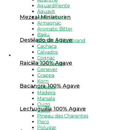
Schweiz Whisk(e)y
Aguard(i)ente
Aquavit
Spanien Whisk(e)y
Mezcal Miniaturen
Arak / Arrack
Armagnac
Taiwan Whisk(e)y
Aromatic Bitter
Moonshine Whisk(e)y
Baijiu
Destilado de Agave
Brandy & Weinbrand
Whisk(e)y Miniaturen
Cachaca
Calvados
Gin
Cognac
Raicilla 100% Agave
Edelbrände
Gin
Genever
Grappa
London Dry Gin
Korn
Bacanora 100% Agave
Dry / Distilled Gin
Liqueur
Madeira
Old Tom Gin
Marsala
Ouzo
New Western / More Gin
Lechuguilla 100% Agave
Pastis
Pineau des Charentes
Pink Gin
Pisco
Polugar
Flavoured / Infusioned / Coloured Gin