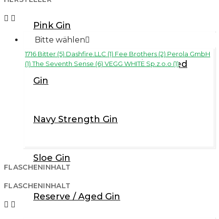


Pink Gin
Bitte wählen

1716 Bitter (5)
Dashfire.LLC (1)
Fee Brothers (2)
Perola GmbH
Flavoured / Infusioned / Coloured
(1)
The Seventh Sense (6)
VEGG WHITE Sp.z.o.o (1)
Gin
Navy Strength Gin
Sloe Gin
FLASCHENINHALT
FLASCHENINHALT
Reserve / Aged Gin

