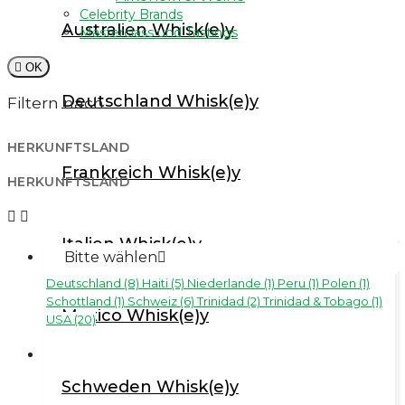
Celebrity Brands
Australien Whisk(e)y
Ouzo
Masterclass und Tastings
Pastis

OK
Pineau des Charentes
Deutschland Whisk(e)y
Filtern nach
Pisco
HERKUNFTSLAND
Polugar
Frankreich Whisk(e)y
HERKUNFTSLAND
Portwein


Sake
Italien Whisk(e)y
Bitte wählen

Sherry
Deutschland (8)
Haiti (5)
Niederlande (1)
Peru (1)
Polen (1)
Vermouth
Schottland (1)
Schweiz (6)
Trinidad (2)
Trinidad & Tobago (1)
Mexico Whisk(e)y
USA (20)
Vodka
Wein
Schweden Whisk(e)y
Wein