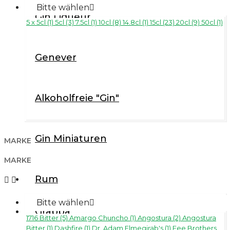
Bitte wählen

Gin Liqueur
5 x 5cl (1)
5cl (3)
7.5cl (1)
10cl (8)
14.8cl (1)
15cl (23)
20cl (9)
50cl (1)
Genever
Alkoholfreie "Gin"
Gin Miniaturen
MARKE
MARKE
Rum


Bitte wählen

Grappa
1716 Bitter (5)
Amargo Chuncho (1)
Angostura (2)
Angostura
Bitter (1)
Dashfire (1)
Dr. Adam Elmegirab's (1)
Fee Brothers