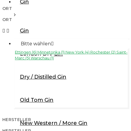
Tonic Water etc.
Gin
ORT
Jarritos Mexico
ORT
Ready to Drink
Gin


Baruntensilien
Sangrita
Bitte wählen

Ettingen (6)
Minnetonka (1)
New York (4)
Rochester (2)
Saint-
Desinfektionsmittel
London Dry Gin
Marc (5)
Warschau (1)
Food
Bücher
Dry / Distilled Gin
Old Tom Gin
HERSTELLER
New Western / More Gin
HERSTELLER