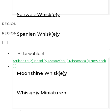
Rotwein
Weisswein
Schweiz Whisk(e)y
Roséwein
REGION
Süsswein
REGION
Spanien Whisk(e)y
Franciacorta


Prosecco
Taiwan Whisk(e)y
Bitte wählen

Sparkling Wine
Artibonite (5)
Basel (6)
Masowien (1)
Minnesota (1)
New York
(2)
Diverses
Moonshine Whisk(e)y
Diverses
Miniaturen
Whisk(e)y Miniaturen
Alkoholfreie "Genuss-Alternativen"
Bier / Beer / Cerveza