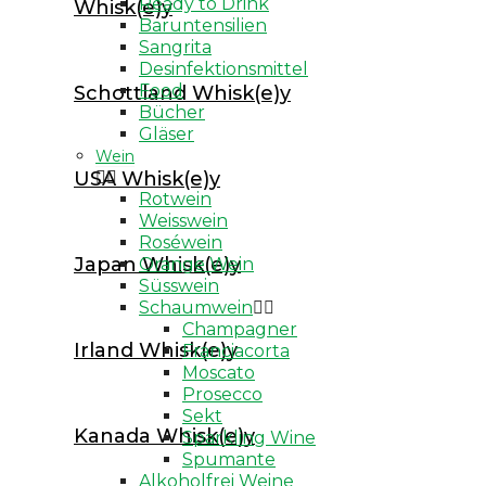
Ready to Drink
Whisk(e)y
Armagnac
Baruntensilien
Sangrita
Aromatic Bitter
Desinfektionsmittel
Food
Schottland Whisk(e)y
Baijiu
Bücher
Brandy
Gläser
Wein
Cachaca
USA Whisk(e)y


Rotwein
Calvados
Weisswein
Roséwein
Cognac
Japan Whisk(e)y
Orange Wein
Süsswein
Edelbrände
Schaumwein


Genever
Champagner
Irland Whisk(e)y
Franciacorta
Korn
Moscato
Prosecco
Liqueur
Sekt
Kanada Whisk(e)y
Sparkling Wine
Madeira
Spumante
Alkoholfrei Weine
Marsala