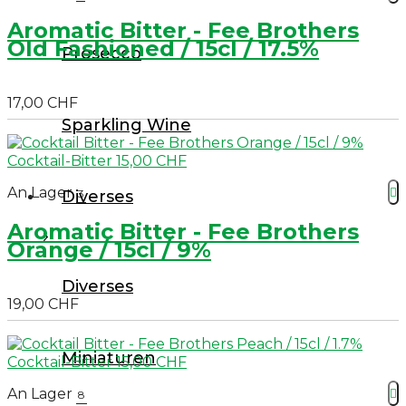
Aromatic Bitter - Fee Brothers
Old Fashioned / 15cl / 17.5%
Prosecco
17,00 CHF
Sparkling Wine
An Lager

Diverses
3
Aromatic Bitter - Fee Brothers
Orange / 15cl / 9%
Diverses
19,00 CHF
Miniaturen
An Lager

8