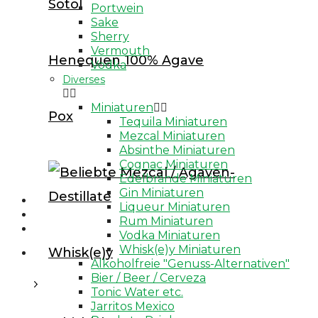
Sotol
Portwein
Navy Strength Gin
Sake
Sherry
Sloe Gin
Vermouth
Henequen 100% Agave
Vodka
Reserve / Aged Gin
Diverses


Gin Liqueur
Miniaturen


Pox
Tequila Miniaturen
Genever
Mezcal Miniaturen
Alkoholfreie "Gin"
Absinthe Miniaturen
Cognac Miniaturen
Gin Miniaturen
Edelbrände Miniaturen
Gin Miniaturen
Rum
Liqueur Miniaturen
Grappa
Rum Miniaturen
More Spirits
Vodka Miniaturen
Whisk(e)y Miniaturen
Absinthe
Whisk(e)y
Alkoholfreie "Genuss-Alternativen"
Aquavit
Bier / Beer / Cerveza
Tonic Water etc.
Arak / Arrack
Jarritos Mexico