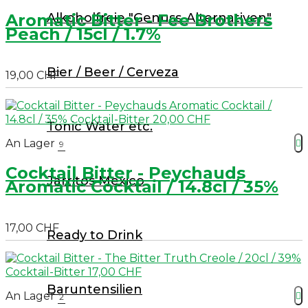
Alkoholfreie "Genuss-Alternativen"
Aromatic Bitter - Fee Brothers
Peach / 15cl / 1.7%
Bier / Beer / Cerveza
19,00 CHF
Tonic Water etc.
An Lager

9
Cocktail Bitter - Peychauds
Jarritos Mexico
Aromatic Cocktail / 14.8cl / 35%
17,00 CHF
Ready to Drink
Baruntensilien
An Lager

2