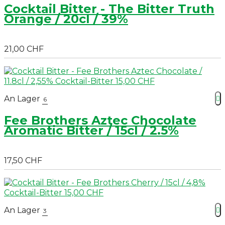
Cocktail Bitter - The Bitter Truth
Orange / 20cl / 39%
21,00 CHF
An Lager

6
Fee Brothers Aztec Chocolate
Aromatic Bitter / 15cl / 2.5%
17,50 CHF
An Lager

3