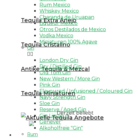
Mezcal von Celebrities / Stars
Rum Mexico
Whiskey Mexico
Mezcal con Gusano / Scorpion
Charanda de Uruapan
Tequila Extra Anejo
Liqueur Mexico
Mezcal Miniaturen
Otros Destilados de Mexico
Destilado de Agave
Vodka Mexico
Miniaturen 100% Agave
Tequila Cristalino
Raicilla 100% Agave
Gin


Bacanora 100% Agave
London Dry Gin
Dry / Distilled Gin
Antike Tequila & Mezcal
Lechuguilla 100% Agave
Old Tom Gin
New Western / More Gin
Sotol
Pink Gin
Henequen 100% Agave
Flavoured / Infusioned / Coloured Gin
Tequila Miniaturen
Navy Strength Gin
Pox
Sloe Gin
Reserve / Aged Gin
Derzeit beliebt
Gin Liqueur
Genever
Alkoholfreie "Gin"
Rum
Whisk(e)y