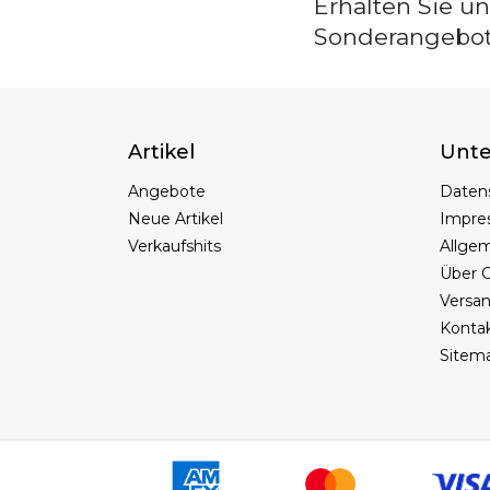
Erhalten Sie u
Sonderangebo
Artikel
Unt
Angebote
Daten
Neue Artikel
Impre
Verkaufshits
Allge
Über C
Versa
Konta
Sitem