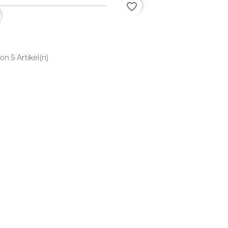
favorite_border
von 5 Artikel(n)