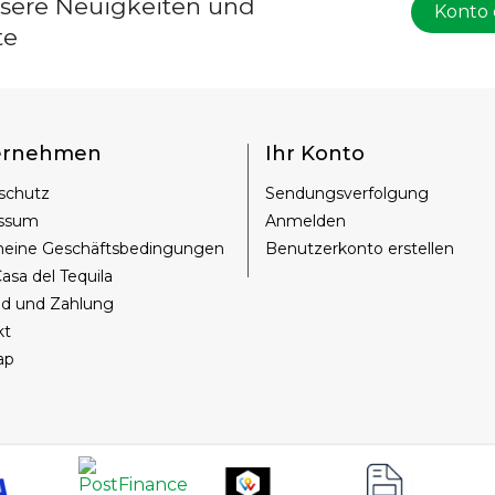
nsere Neuigkeiten und
Konto 
te
ernehmen
Ihr Konto
schutz
Sendungsverfolgung
ssum
Anmelden
meine Geschäftsbedingungen
Benutzerkonto erstellen
asa del Tequila
nd und Zahlung
kt
ap