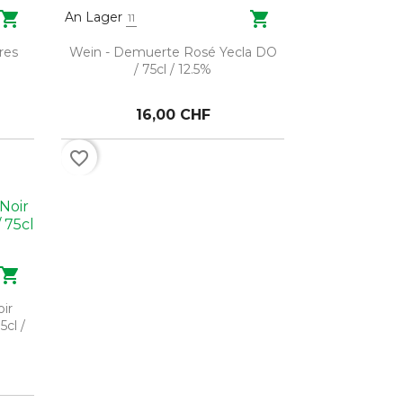


An Lager
11
res
Wein - Demuerte Rosé Yecla DO
/ 75cl / 12.5%
16,00 CHF
favorite_border

oir
cl /