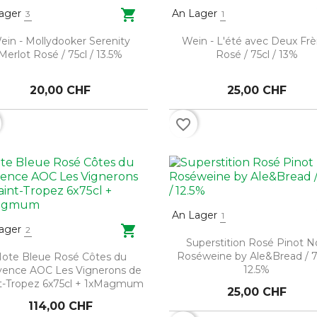

ager
An Lager
3
1
ein - Mollydooker Serenity
Wein - L'été avec Deux Frè
Merlot Rosé / 75cl / 13.5%
Rosé / 75cl / 13%
20,00 CHF
25,00 CHF
favorite_border
An Lager
1

ager
2
Superstition Rosé Pinot N
Roséweine by Ale&Bread / 75
ote Bleue Rosé Côtes du
12.5%
vence AOC Les Vignerons de
t-Tropez 6x75cl + 1xMagmum
25,00 CHF
114,00 CHF