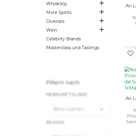

Whisk(e)y
An L

More Spirits
W

Diverses

Wein
Celebrity Brands
Masterclass und Tastings
favorite_border
Filtern nach
HERKUNFTSLAND
An L

Bitte wählen
N
Pro
Sain
REGION