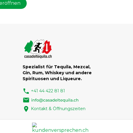
eröffnen
Spezialist für Tequila, Mezcal,
Gin, Rum, Whiskey und andere
Spirituosen und Liqueure.
phone
+41 44 422 81 81
email
location_on
Kontakt & Öffnungszeiten