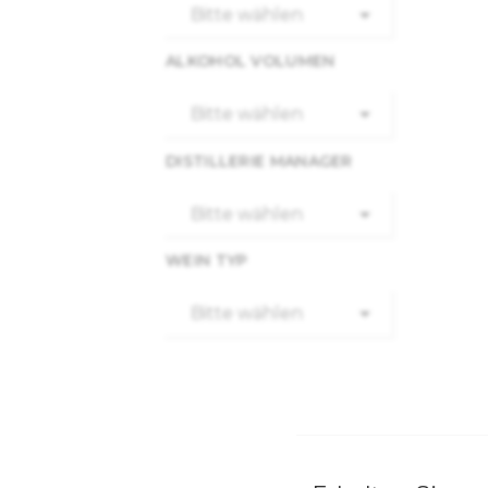

Bitte wählen
ALKOHOL VOLUMEN

Bitte wählen
DISTILLERIE MANAGER

Bitte wählen
WEIN TYP

Bitte wählen