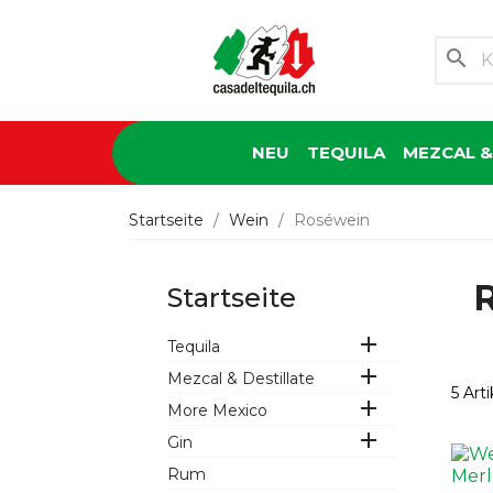
search
NEU
TEQUILA
MEZCAL &
Startseite
Wein
Roséwein
Startseite

Tequila

Mezcal & Destillate
5 Art

More Mexico

Gin
Rum