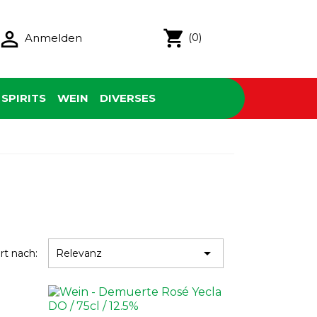

shopping_cart
(0)
Anmelden
SPIRITS
WEIN
DIVERSES

ert nach:
Relevanz