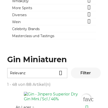

Whisk(e)y

More Spirits

Diverses

Wein
Celebrity Brands
Masterclass und Tastings
Gin Miniaturen

Filter
Relevanz
1 - 48 von 88 Artikel(n)
favorite_

An Lager
5