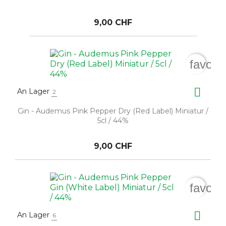
9,00 CHF
favori

An Lager
2
Gin - Audemus Pink Pepper Dry (Red Label) Miniatur /
5cl / 44%
9,00 CHF
favori

An Lager
6