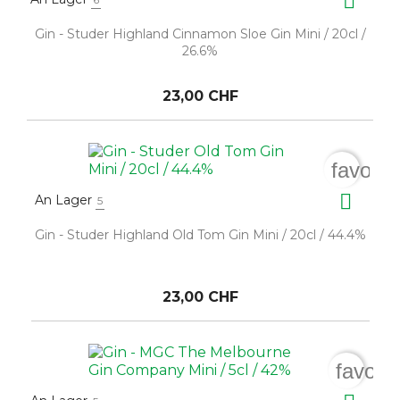

Gin - Studer Highland Cinnamon Sloe Gin Mini / 20cl /
26.6%
23,00 CHF
favorit

An Lager
5
Gin - Studer Highland Old Tom Gin Mini / 20cl / 44.4%
23,00 CHF
favori