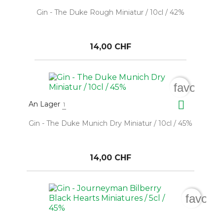
Gin - The Duke Rough Miniatur / 10cl / 42%
14,00 CHF
favorite_

An Lager
1
Gin - The Duke Munich Dry Miniatur / 10cl / 45%
14,00 CHF
favori