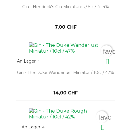
Gin - Hendrick's Gin Miniatures / 5cl / 41.4%
7,00 CHF
favorite_

An Lager
4
Gin - The Duke Wanderlust Miniatur / 10cl / 47%
14,00 CHF
favorite_b

An Lager
4