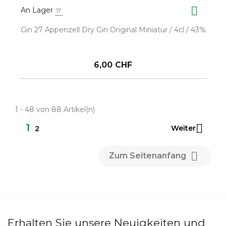

An Lager
17
Gin 27 Appenzell Dry Gin Original Miniatur / 4cl / 43%
6,00 CHF
1 - 48 von 88 Artikel(n)
1

Weiter
2

Zum Seitenanfang
Erhalten Sie unsere Neuigkeiten und