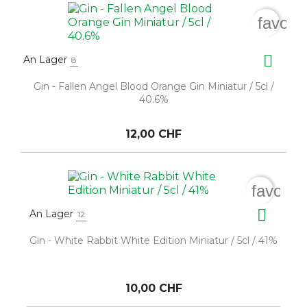
favori

An Lager
8
Gin - Fallen Angel Blood Orange Gin Miniatur / 5cl /
40.6%
12,00 CHF
favorit

An Lager
12
Gin - White Rabbit White Edition Miniatur / 5cl / 41%
10,00 CHF