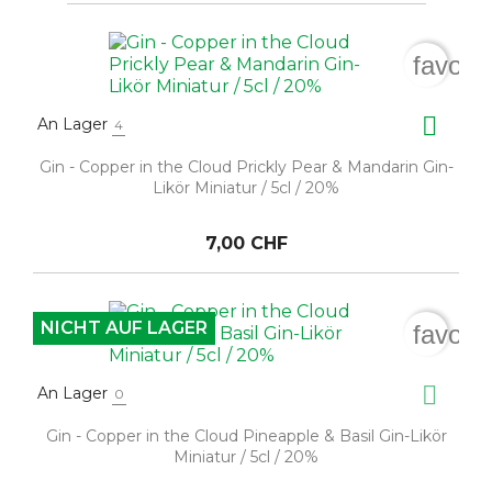
favori

An Lager
4
Gin - Copper in the Cloud Prickly Pear & Mandarin Gin-
Likör Miniatur / 5cl / 20%
7,00 CHF
NICHT AUF LAGER
favori

An Lager
0
Gin - Copper in the Cloud Pineapple & Basil Gin-Likör
Miniatur / 5cl / 20%