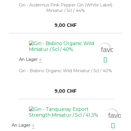
Gin - Audemus Pink Pepper Gin (White Label)
Miniatur / 5cl / 44%
9,00 CHF
favorite_

An Lager
5
Gin - Bisbino Organic Wild Miniatur / 5cl / 40%
9,00 CHF
favorit

An Lager
2