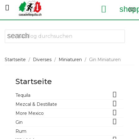


shopp
(0)
search
Startseite
Diverses
Miniaturen
Gin Miniaturen
Startseite

Tequila

Mezcal & Destillate

More Mexico

Gin
Rum