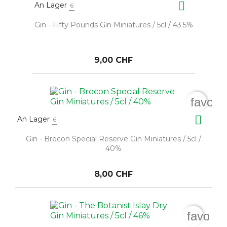

An Lager
6
Gin - Fifty Pounds Gin Miniatures / 5cl / 43.5%
9,00 CHF
favori

An Lager
6
Gin - Brecon Special Reserve Gin Miniatures / 5cl /
40%
8,00 CHF
favorit