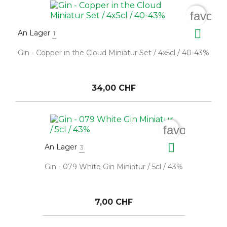
favori

An Lager
1
Gin - Copper in the Cloud Miniatur Set / 4x5cl / 40-43%
34,00 CHF
favorite_bo

An Lager
3
Gin - 079 White Gin Miniatur / 5cl / 43%
7,00 CHF