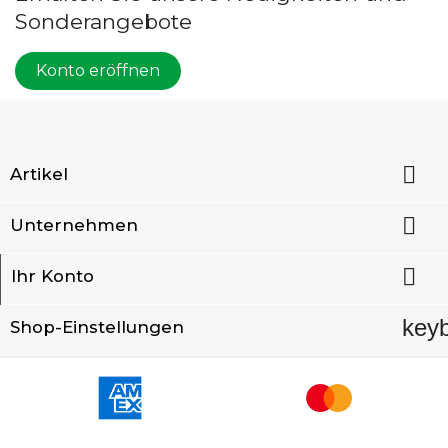
Sonderangebote
Konto eröffnen

Artikel

Unternehmen

Ihr Konto
key
Shop-Einstellungen