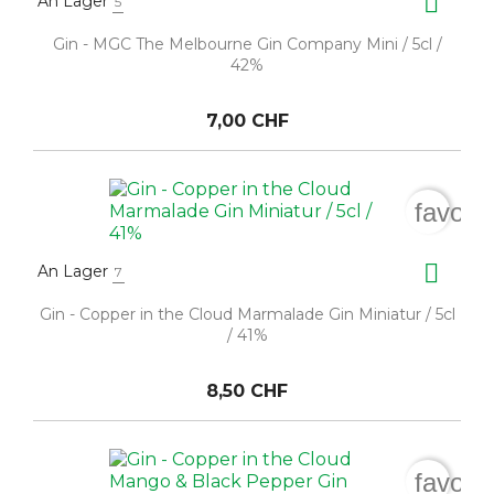

An Lager
5
Gin - MGC The Melbourne Gin Company Mini / 5cl /
42%
7,00 CHF
favori

An Lager
7
Gin - Copper in the Cloud Marmalade Gin Miniatur / 5cl
/ 41%
8,50 CHF
favori