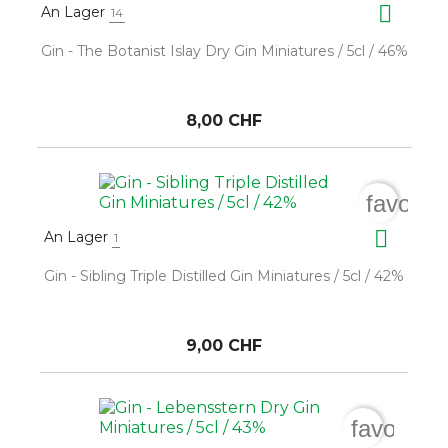

An Lager
14
Gin - The Botanist Islay Dry Gin Miniatures / 5cl / 46%
8,00 CHF
favorit

An Lager
1
Gin - Sibling Triple Distilled Gin Miniatures / 5cl / 42%
9,00 CHF
favorite_