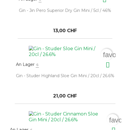
Gin - Jin Pero Superior Dry Gin Mini / 5cl / 46%
13,00 CHF
favorite

An Lager
6
Gin - Studer Highland Sloe Gin Mini / 20cl / 26.6%
21,00 CHF
favori
An Lager
6