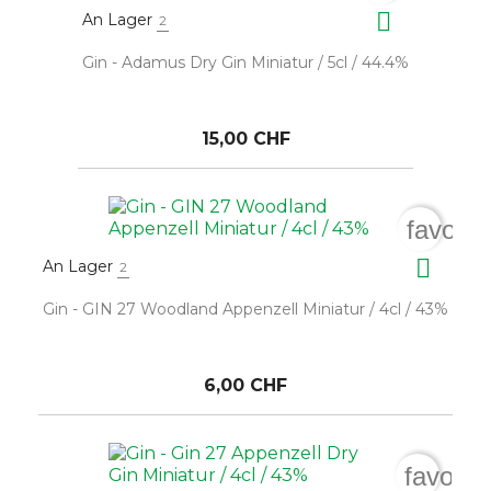

An Lager
2
Gin - Adamus Dry Gin Miniatur / 5cl / 44.4%
15,00 CHF
favorit

An Lager
2
Gin - GIN 27 Woodland Appenzell Miniatur / 4cl / 43%
6,00 CHF
favorit