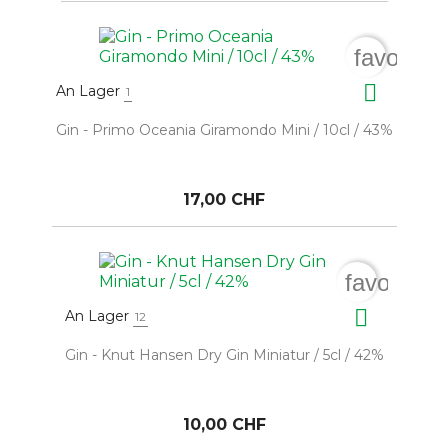
favorite

An Lager
1
Gin - Primo Oceania Giramondo Mini / 10cl / 43%
17,00 CHF
favorite_

An Lager
12
Gin - Knut Hansen Dry Gin Miniatur / 5cl / 42%
10,00 CHF