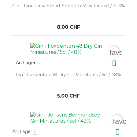
Gin - Tanqueray Export Strength Miniatur / 5cl / 41.3%
8,00 CHF
favorite

An Lager
6
Gin - Foxdenton 48 Dry Gin Miniatures / 5cl / 48%
5,00 CHF
favorit

An Lager
11