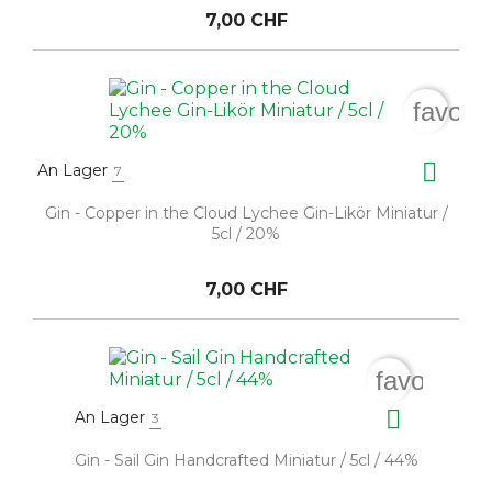
7,00 CHF
favori

An Lager
7
Gin - Copper in the Cloud Lychee Gin-Likör Miniatur /
5cl / 20%
7,00 CHF
favorite_

An Lager
3
Gin - Sail Gin Handcrafted Miniatur / 5cl / 44%