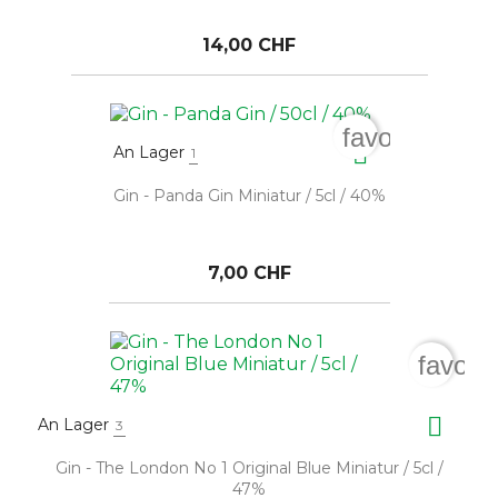
14,00 CHF
favorite_bord

An Lager
1
Gin - Panda Gin Miniatur / 5cl / 40%
7,00 CHF
favori

An Lager
3
Gin - The London No 1 Original Blue Miniatur / 5cl /
47%