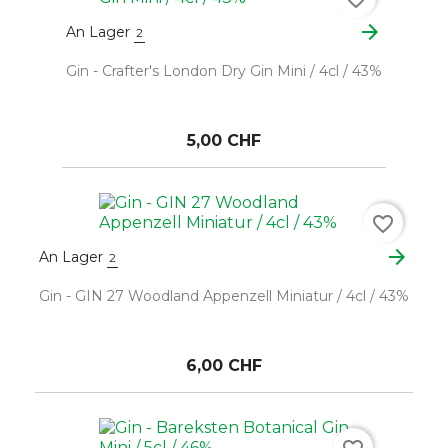
arrow_forward
An Lager
2
Gin - Crafter's London Dry Gin Mini / 4cl / 43%
5,00 CHF
favorite_border
arrow_forward
An Lager
2
Gin - GIN 27 Woodland Appenzell Miniatur / 4cl / 43%
6,00 CHF