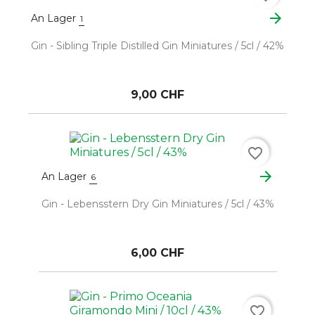
arrow_forward
An Lager
1
Gin - Sibling Triple Distilled Gin Miniatures / 5cl / 42%
9,00 CHF
favorite_border
arrow_forward
An Lager
6
Gin - Lebensstern Dry Gin Miniatures / 5cl / 43%
6,00 CHF
favorite_border