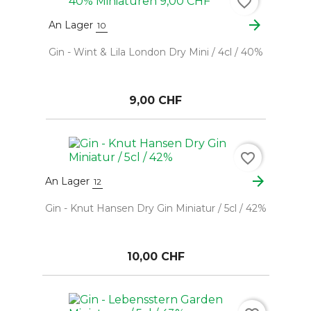
favorite_border
arrow_forward
An Lager
10
Gin - Wint & Lila London Dry Mini / 4cl / 40%
9,00 CHF
favorite_border
arrow_forward
An Lager
12
Gin - Knut Hansen Dry Gin Miniatur / 5cl / 42%
10,00 CHF