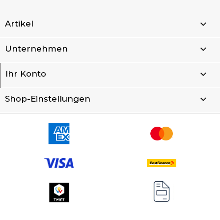

Artikel

Unternehmen

Ihr Konto
keyboard_arrow_down
Shop-Einstellungen