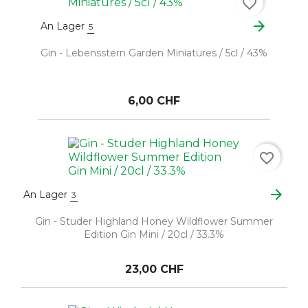
favorite_border
arrow_forward
An Lager
5
Gin - Lebensstern Garden Miniatures / 5cl / 43%
6,00 CHF
favorite_border
arrow_forward
An Lager
3
Gin - Studer Highland Honey Wildflower Summer
Edition Gin Mini / 20cl / 33.3%
23,00 CHF