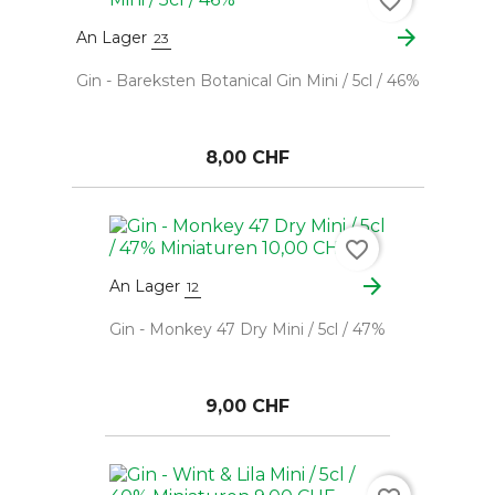
favorite_border
arrow_forward
An Lager
23
Gin - Bareksten Botanical Gin Mini / 5cl / 46%
8,00 CHF
favorite_border
arrow_forward
An Lager
12
Gin - Monkey 47 Dry Mini / 5cl / 47%
9,00 CHF