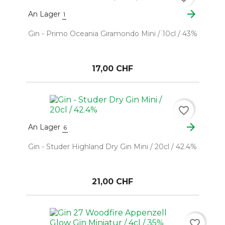
arrow_forward
An Lager
1
Gin - Primo Oceania Giramondo Mini / 10cl / 43%
17,00 CHF
favorite_border
arrow_forward
An Lager
6
Gin - Studer Highland Dry Gin Mini / 20cl / 42.4%
21,00 CHF
favorite_border