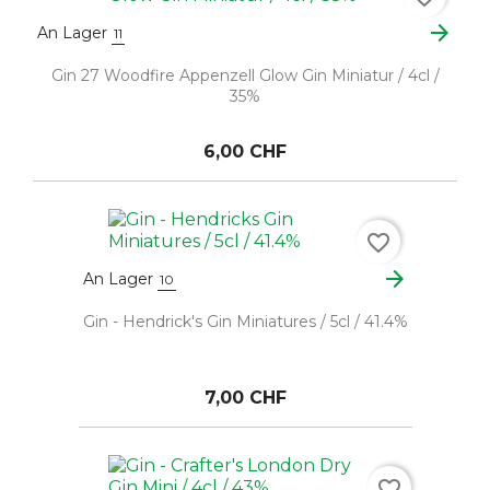
arrow_forward
An Lager
11
Gin 27 Woodfire Appenzell Glow Gin Miniatur / 4cl /
35%
6,00 CHF
favorite_border
arrow_forward
An Lager
10
Gin - Hendrick's Gin Miniatures / 5cl / 41.4%
7,00 CHF
favorite_border