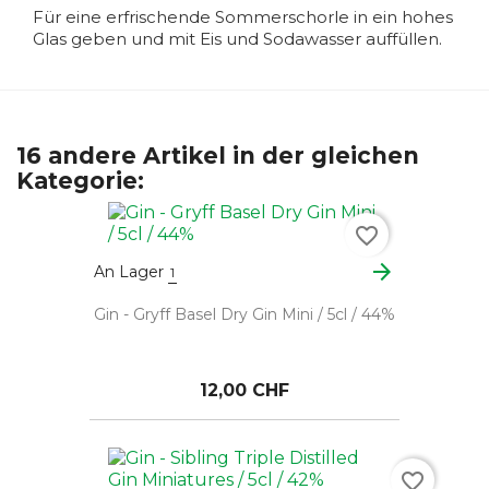
Für eine erfrischende Sommerschorle in ein hohes
Glas geben und mit Eis und Sodawasser auffüllen.
16 andere Artikel in der gleichen
Kategorie:
favorite_border
arrow_forward
An Lager
1
Gin - Gryff Basel Dry Gin Mini / 5cl / 44%
12,00 CHF
favorite_border