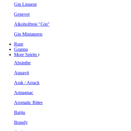
Gin Liqueur
Genever
Alkoholfreie "Gin"
Gin Miniaturen
Rum
Grappa
More Spirits
Absinthe
Aquavit
Arak / Arrack
Armagnac
Aromatic Bitter
Baijiu
Brandy