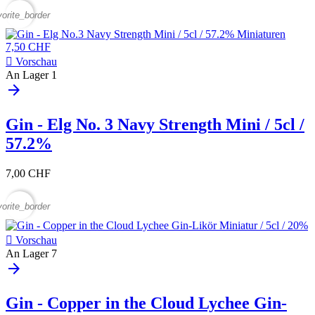
vorite_border

Vorschau
An Lager
1
arrow_forward
Gin - Elg No. 3 Navy Strength Mini / 5cl /
57.2%
7,00 CHF
vorite_border

Vorschau
An Lager
7
arrow_forward
Gin - Copper in the Cloud Lychee Gin-