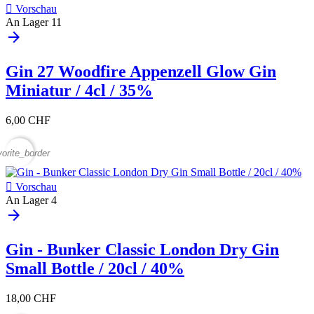

Vorschau
An Lager
11
arrow_forward
Gin 27 Woodfire Appenzell Glow Gin
Miniatur / 4cl / 35%
6,00 CHF
vorite_border

Vorschau
An Lager
4
arrow_forward
Gin - Bunker Classic London Dry Gin
Small Bottle / 20cl / 40%
18,00 CHF