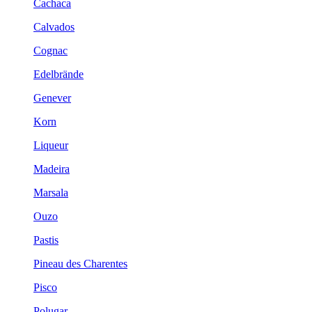
Cachaca
Calvados
Cognac
Edelbrände
Genever
Korn
Liqueur
Madeira
Marsala
Ouzo
Pastis
Pineau des Charentes
Pisco
Polugar