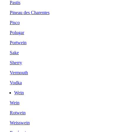
Pastis
Pineau des Charentes
Pisco
Polugar
Portwein
Sake
Sherry
Vermouth
Vodka
Wein
Wein
Rotwein
Weisswein