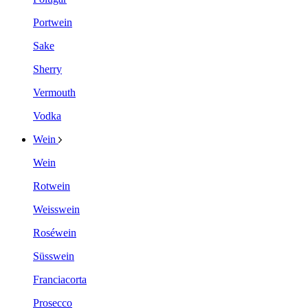
Portwein
Sake
Sherry
Vermouth
Vodka
Wein
Wein
Rotwein
Weisswein
Roséwein
Süsswein
Franciacorta
Prosecco