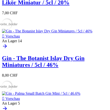
Likör Miniatur / 5cl / 20%
7,00 CHF
vorite_border

Vorschau
An Lager
14
arrow_forward
Gin - The Botanist Islay Dry Gin
Miniatures / 5cl / 46%
8,00 CHF
vorite_border

Vorschau
An Lager
5
arrow_forward