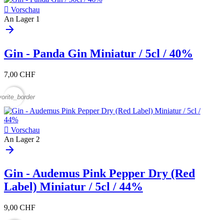

Vorschau
An Lager
1
arrow_forward
Gin - Panda Gin Miniatur / 5cl / 40%
7,00 CHF
vorite_border

Vorschau
An Lager
2
arrow_forward
Gin - Audemus Pink Pepper Dry (Red
Label) Miniatur / 5cl / 44%
9,00 CHF