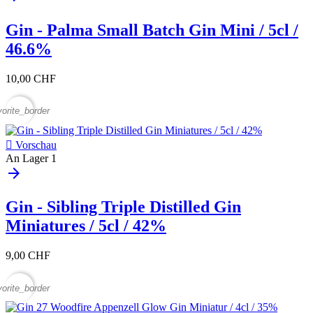
Gin - Palma Small Batch Gin Mini / 5cl /
46.6%
10,00 CHF
vorite_border

Vorschau
An Lager
1
arrow_forward
Gin - Sibling Triple Distilled Gin
Miniatures / 5cl / 42%
9,00 CHF
vorite_border