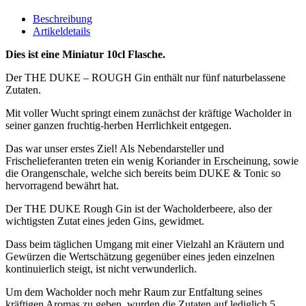
Beschreibung
Artikeldetails
Dies ist eine Miniatur 10cl Flasche.
Der THE DUKE – ROUGH Gin enthält nur fünf naturbelassene
Zutaten.
Mit voller Wucht springt einem zunächst der kräftige Wacholder in
seiner ganzen fruchtig-herben Herrlichkeit entgegen.
Das war unser erstes Ziel! Als Nebendarsteller und
Frischelieferanten treten ein wenig Koriander in Erscheinung, sowie
die Orangenschale, welche sich bereits beim DUKE & Tonic so
hervorragend bewährt hat.
Der THE DUKE Rough Gin ist der Wacholderbeere, also der
wichtigsten Zutat eines jeden Gins, gewidmet.
Dass beim täglichen Umgang mit einer Vielzahl an Kräutern und
Gewürzen die Wertschätzung gegenüber eines jeden einzelnen
kontinuierlich steigt, ist nicht verwunderlich.
Um dem Wacholder noch mehr Raum zur Entfaltung seines
kräftigen Aromas zu geben, wurden die Zutaten auf lediglich 5