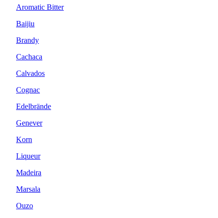
Aromatic Bitter
Baijiu
Brandy
Cachaca
Calvados
Cognac
Edelbrände
Genever
Korn
Liqueur
Madeira
Marsala
Ouzo