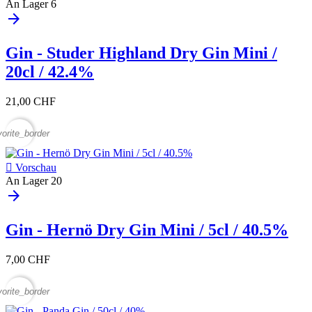
An Lager
6
arrow_forward
Gin - Studer Highland Dry Gin Mini /
20cl / 42.4%
21,00 CHF
vorite_border

Vorschau
An Lager
20
arrow_forward
Gin - Hernö Dry Gin Mini / 5cl / 40.5%
7,00 CHF
vorite_border