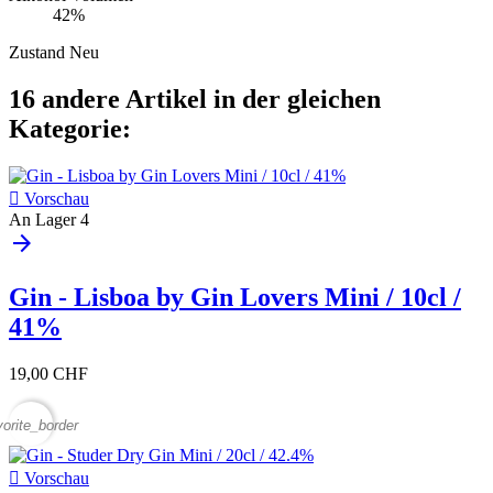
42%
Zustand
Neu
16 andere Artikel in der gleichen
Kategorie:

Vorschau
An Lager
4
arrow_forward
Gin - Lisboa by Gin Lovers Mini / 10cl /
41%
19,00 CHF
vorite_border

Vorschau