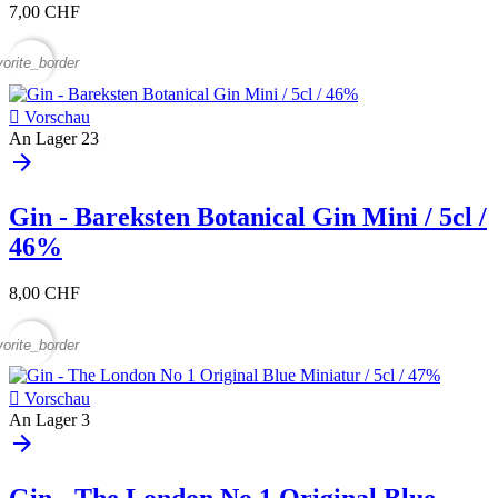
7,00 CHF
vorite_border

Vorschau
An Lager
23
arrow_forward
Gin - Bareksten Botanical Gin Mini / 5cl /
46%
8,00 CHF
vorite_border

Vorschau
An Lager
3
arrow_forward