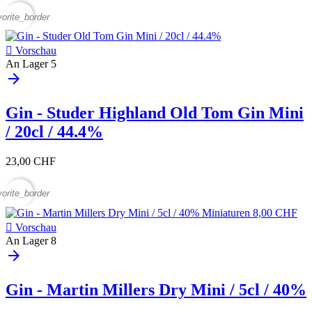
vorite_border

Vorschau
An Lager
5
arrow_forward
Gin - Studer Highland Old Tom Gin Mini
/ 20cl / 44.4%
23,00 CHF
vorite_border

Vorschau
An Lager
8
arrow_forward
Gin - Martin Millers Dry Mini / 5cl / 40%