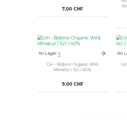
Mo
Wi
7,00 CHF
arrow_forward
An Lager
An L
5
Gin - Bisbino Organic Wild
Gin
Miniatur / 5cl / 40%
9,00 CHF