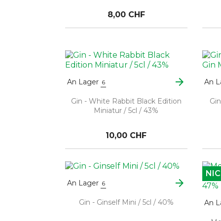
8,00 CHF
arrow_forward
An Lager
An L
6
Gin - White Rabbit Black Edition
Gin
Miniatur / 5cl / 43%
10,00 CHF
NIC
arrow_forward
An Lager
6
Gin - Ginself Mini / 5cl / 40%
An L