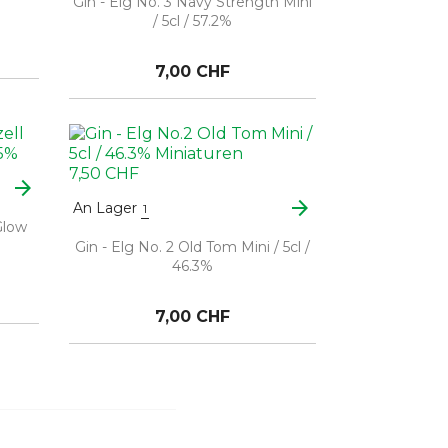
Gin - Elg No. 3 Navy Strength Mini
/ 5cl / 57.2%
7,00 CHF
arrow_forward
arrow_forward
An Lager
1
Glow
Gin - Elg No. 2 Old Tom Mini / 5cl /
46.3%
7,00 CHF