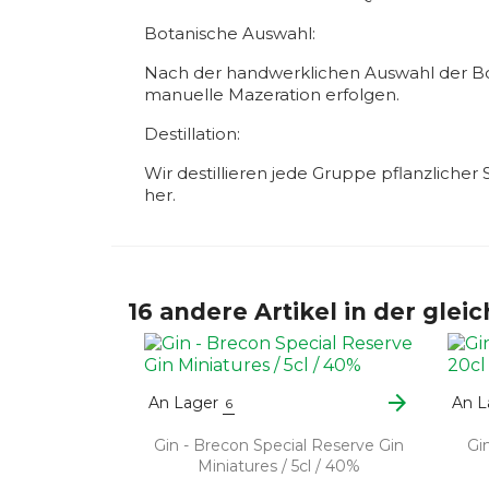
Botanische Auswahl:
Nach der handwerklichen Auswahl der Botan
manuelle Mazeration erfolgen.
Destillation:
Wir destillieren jede Gruppe pflanzlicher
her.
16 andere Artikel in der glei
arrow_forward
An Lager
An L
6
Gin - Brecon Special Reserve Gin
Gi
Miniatures / 5cl / 40%