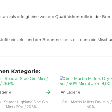
icals erfolgt eine weitere Qualitätskontrolle in der Brenn
 Stoffe einzeln, und der Brennmeister stellt dann die Misc
chen Kategorie:
arrow_forward
ager
An Lager
6
8
n - Studer Highland Sloe Gin
Gin - Martin Millers Dry Mini / 
Mini / 20cl / 26.6%
40%