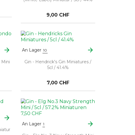
9,00 CHF
arrow_forward
arrow_forward
An Lager
10
 Mini
Gin - Hendrick's Gin Miniatures /
5cl / 41.4%
7,00 CHF
arrow_forward
arrow_forward
An Lager
1
iatur