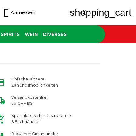

shopping_cart
(0)
Anmelden
SPIRITS
WEIN
DIVERSES
Einfache, sichere
Zahlungsmöglichkeiten
Versandkostenfrei
ab CHF 199
Spezialpreise für Gastronomie
& Fachhändler
Besuchen Sie uns in der