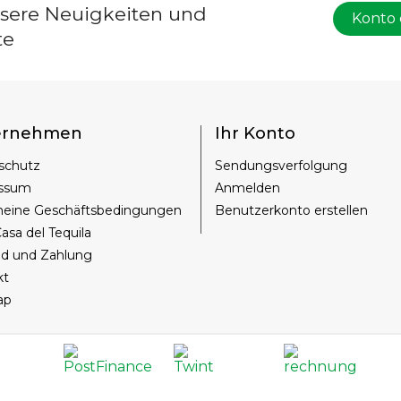
nsere Neuigkeiten und
Konto 
te
ernehmen
Ihr Konto
schutz
Sendungsverfolgung
ssum
Anmelden
meine Geschäftsbedingungen
Benutzerkonto erstellen
asa del Tequila
nd und Zahlung
kt
ap