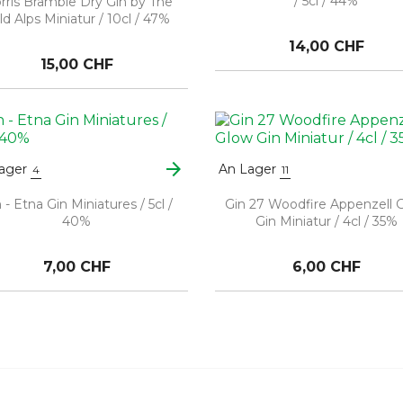
/ 5cl / 44%
rris Bramble Dry Gin by The
ld Alps Miniatur / 10cl / 47%
14,00 CHF
15,00 CHF
arrow_forward
ager
An Lager
4
11
 - Etna Gin Miniatures / 5cl /
Gin 27 Woodfire Appenzell 
40%
Gin Miniatur / 4cl / 35%
7,00 CHF
6,00 CHF