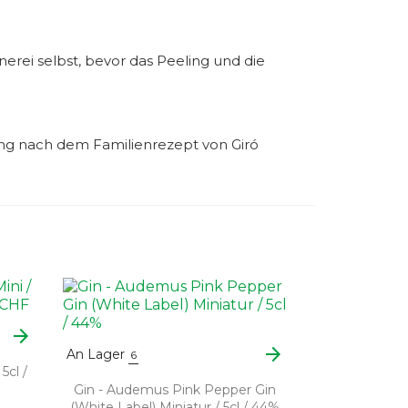
erei selbst, bevor das Peeling und die
hung nach dem Familienrezept von Giró
arrow_forward
arrow_forward
An Lager
6
5cl /
Gin - Audemus Pink Pepper Gin
(White Label) Miniatur / 5cl / 44%