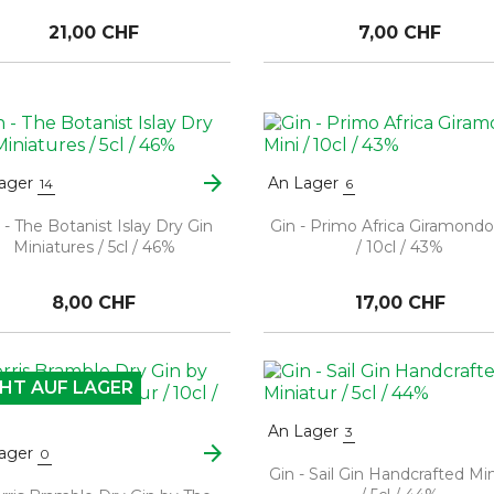
21,00 CHF
7,00 CHF
arrow_forward
ager
An Lager
14
6
 - The Botanist Islay Dry Gin
Gin - Primo Africa Giramondo
Miniatures / 5cl / 46%
/ 10cl / 43%
8,00 CHF
17,00 CHF
HT AUF LAGER
An Lager
3
arrow_forward
ager
0
Gin - Sail Gin Handcrafted Min