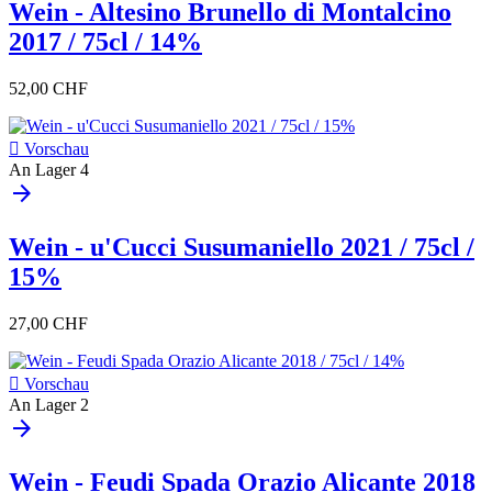
Wein - Altesino Brunello di Montalcino
2017 / 75cl / 14%
52,00 CHF

Vorschau
An Lager
4
arrow_forward
Wein - u'Cucci Susumaniello 2021 / 75cl /
15%
27,00 CHF

Vorschau
An Lager
2
arrow_forward
Wein - Feudi Spada Orazio Alicante 2018