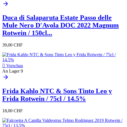
arrow_forward
Duca di Salaparuta Estate Passo delle
Mule Nero D'Avola DOC 2022 Magnum
Rotwein / 150cl...
39,00 CHF

Vorschau
An Lager
9
arrow_forward
Frida Kahlo NTC & Sons Tinto Leo y
Frida Rotwein / 75cl / 14.5%
18,00 CHF