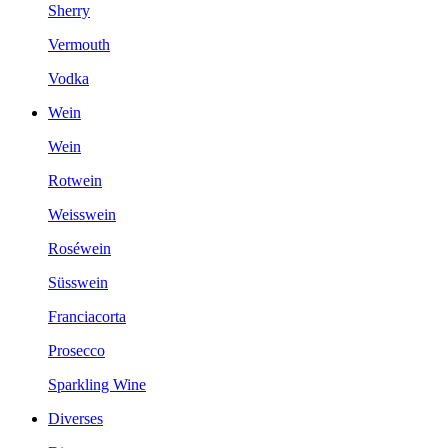
Sherry
Vermouth
Vodka
Wein
Wein
Rotwein
Weisswein
Roséwein
Süsswein
Franciacorta
Prosecco
Sparkling Wine
Diverses