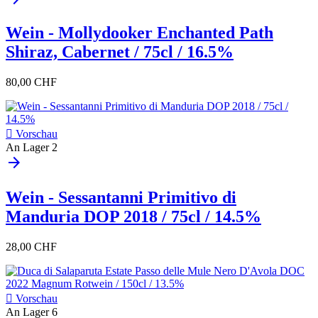
Wein - Mollydooker Enchanted Path
Shiraz, Cabernet / 75cl / 16.5%
80,00 CHF

Vorschau
An Lager
2
arrow_forward
Wein - Sessantanni Primitivo di
Manduria DOP 2018 / 75cl / 14.5%
28,00 CHF

Vorschau
An Lager
6