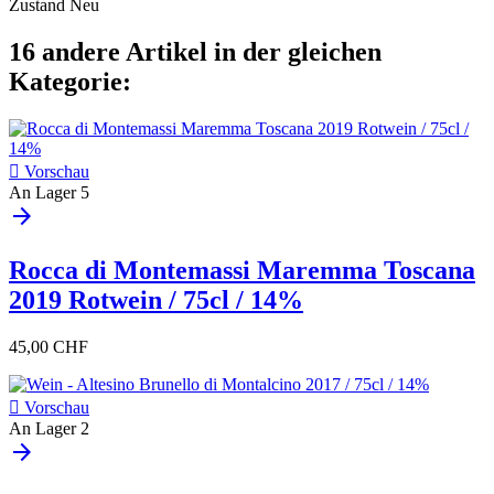
Zustand
Neu
16 andere Artikel in der gleichen
Kategorie:

Vorschau
An Lager
5
arrow_forward
Rocca di Montemassi Maremma Toscana
2019 Rotwein / 75cl / 14%
45,00 CHF

Vorschau
An Lager
2
arrow_forward