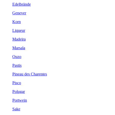
Edelbrände
Genever
Korn
Liqueur
Madeira
Marsala
Ouzo
Pastis
Pineau des Charentes
Pisco
Polugar
Portwein
Sake