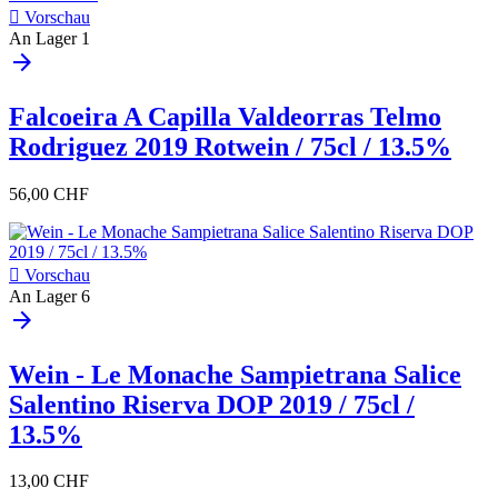

Vorschau
An Lager
1
arrow_forward
Falcoeira A Capilla Valdeorras Telmo
Rodriguez 2019 Rotwein / 75cl / 13.5%
56,00 CHF

Vorschau
An Lager
6
arrow_forward
Wein - Le Monache Sampietrana Salice
Salentino Riserva DOP 2019 / 75cl /
13.5%
13,00 CHF