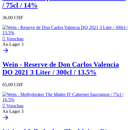
/ 75cl / 14%
36,00 CHF

Vorschau
An Lager
3
arrow_forward
Wein - Reserve de Don Carlos Valencia
DO 2021 3 Liter / 300cl / 13.5%
65,00 CHF

Vorschau
An Lager
3
arrow_forward