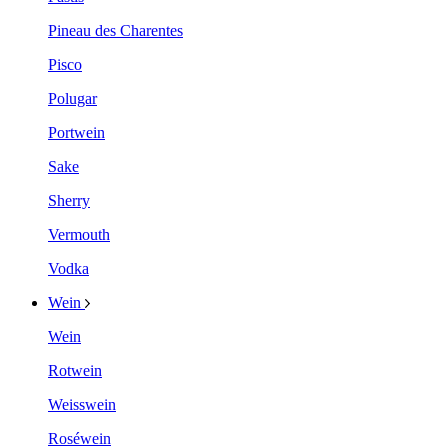
Pineau des Charentes
Pisco
Polugar
Portwein
Sake
Sherry
Vermouth
Vodka
Wein
Wein
Rotwein
Weisswein
Roséwein