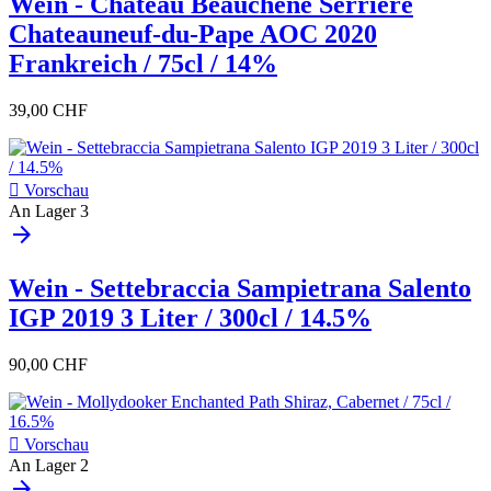
Wein - Chateau Beauchene Serriere
Chateauneuf-du-Pape AOC 2020
Frankreich / 75cl / 14%
39,00 CHF

Vorschau
An Lager
3
arrow_forward
Wein - Settebraccia Sampietrana Salento
IGP 2019 3 Liter / 300cl / 14.5%
90,00 CHF

Vorschau
An Lager
2
arrow_forward