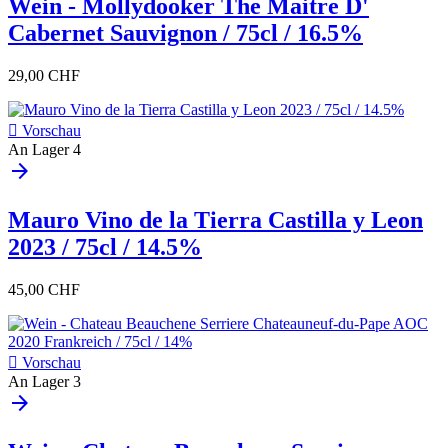
Wein - Mollydooker The Maitre D'
Cabernet Sauvignon / 75cl / 16.5%
29,00 CHF

Vorschau
An Lager
4
arrow_forward
Mauro Vino de la Tierra Castilla y Leon
2023 / 75cl / 14.5%
45,00 CHF

Vorschau
An Lager
3
arrow_forward