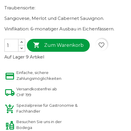
Traubensorte:
Sangiovese, Merlot und Cabernet Sauvignon.
Vinifikation: 6-monatiger Ausbau in Eichenfässern.

favorite_border
Zum Warenkorb
9 Artikel
Auf Lager
Einfache, sichere
Zahlungsmöglichkeiten
Versandkostenfrei ab
CHF 199
Spezialpreise für Gastronomie &
Fachhändler
Besuchen Sie uns in der
Bodega