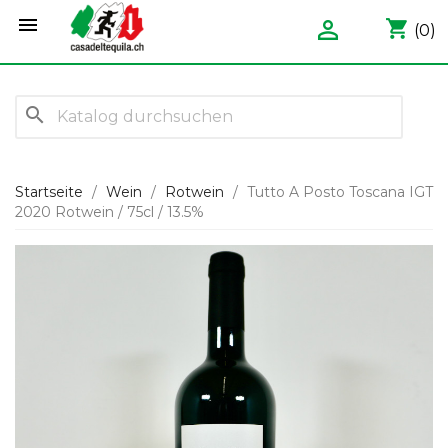


shopping_cart
(0)
search
Startseite
Wein
Rotwein
Tutto A Posto Toscana IGT
2020 Rotwein / 75cl / 13.5%