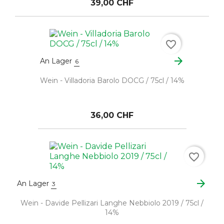
39,00 CHF
favorite_border
arrow_forward
An Lager
6
Wein - Villadoria Barolo DOCG / 75cl / 14%
36,00 CHF
favorite_border
arrow_forward
An Lager
3
Wein - Davide Pellizari Langhe Nebbiolo 2019 / 75cl /
14%