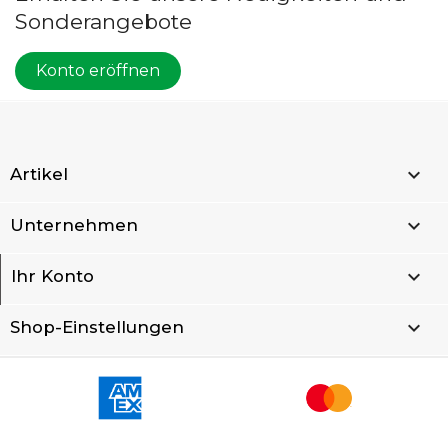
Sonderangebote
Konto eröffnen

Artikel

Unternehmen

Ihr Konto
keyboard_arrow_down
Shop-Einstellungen