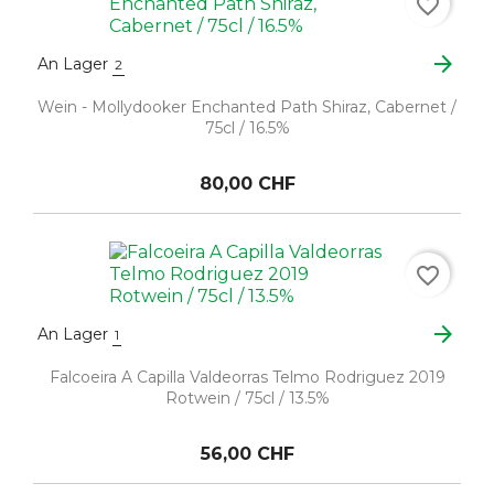
favorite_border
arrow_forward
An Lager
2
Wein - Mollydooker Enchanted Path Shiraz, Cabernet /
75cl / 16.5%
80,00 CHF
favorite_border
arrow_forward
An Lager
1
Falcoeira A Capilla Valdeorras Telmo Rodriguez 2019
Rotwein / 75cl / 13.5%
56,00 CHF