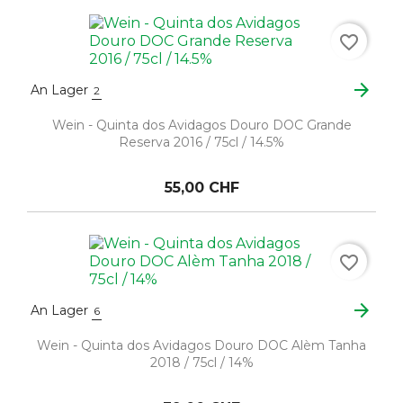
favorite_border
arrow_forward
An Lager
2
Wein - Quinta dos Avidagos Douro DOC Grande
Reserva 2016 / 75cl / 14.5%
55,00 CHF
favorite_border
arrow_forward
An Lager
6
Wein - Quinta dos Avidagos Douro DOC Alèm Tanha
2018 / 75cl / 14%