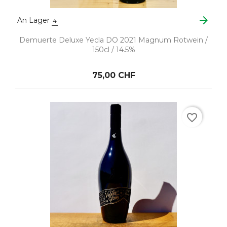
arrow_forward
An Lager
4
Demuerte Deluxe Yecla DO 2021 Magnum Rotwein /
150cl / 14.5%
75,00 CHF
favorite_border