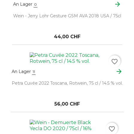
arrow_forward
An Lager
0
Wein - Jerry Lohr Gesture GSM AVA 2018 USA / 75cl
44,00 CHF
favorite_border
arrow_forward
An Lager
11
Petra Cuvée 2022 Toscana, Rotwein, 75 cl / 14.5 % vol.
56,00 CHF
favorite_border