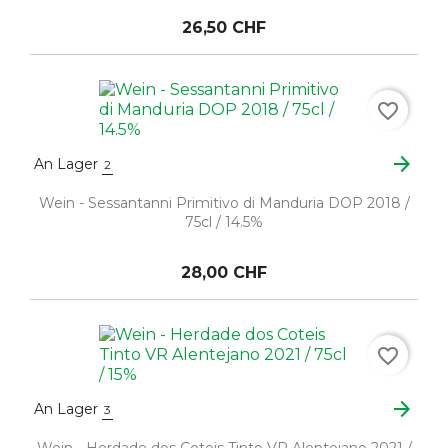
26,50 CHF
favorite_border
arrow_forward
An Lager
2
Wein - Sessantanni Primitivo di Manduria DOP 2018 /
75cl / 14.5%
28,00 CHF
favorite_border
arrow_forward
An Lager
3