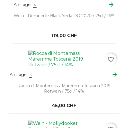
arrow_forward
An Lager
4
Wein - Demuerte Black Yecla DO 2020 / 75cl / 16%
119,00 CHF
favorite_border
arrow_forward
An Lager
5
Rocca di Montemassi Maremma Toscana 2019
Rotwein / 75cl / 14%
45,00 CHF