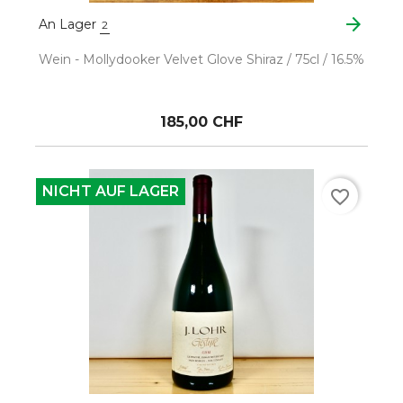
arrow_forward
An Lager
2
Wein - Mollydooker Velvet Glove Shiraz / 75cl / 16.5%
185,00 CHF
NICHT AUF LAGER
favorite_border