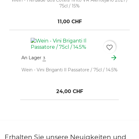
Wein - Herdade dos Coteis Tinto VR Alentejano 2021 /
75cl / 15%
11,00 CHF
favorite_border
arrow_forward
An Lager
3
Wein - Vini Briganti Il Passatore / 75cl / 14.5%
24,00 CHF
Erhalten Sie unsere Neuigkeiten und