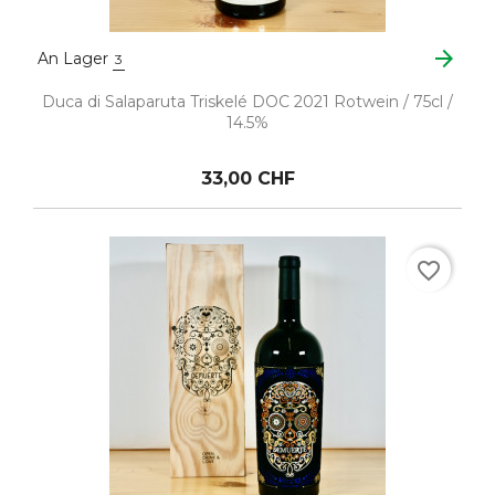
arrow_forward
An Lager
3
Duca di Salaparuta Triskelé DOC 2021 Rotwein / 75cl /
14.5%
33,00 CHF
favorite_border