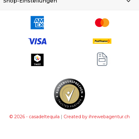
keyboard_arrow_down
Shop-Einstellungen
|
© 2026 - casadeltequila
Created by ihrewebagentur.ch