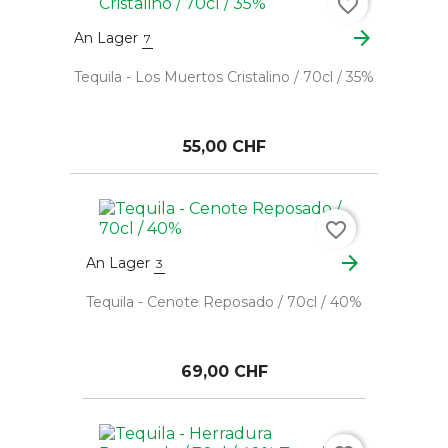
favorite_border
arrow_forward
An Lager
7
Tequila - Los Muertos Cristalino / 70cl / 35%
55,00 CHF
favorite_border
arrow_forward
An Lager
3
Tequila - Cenote Reposado / 70cl / 40%
69,00 CHF