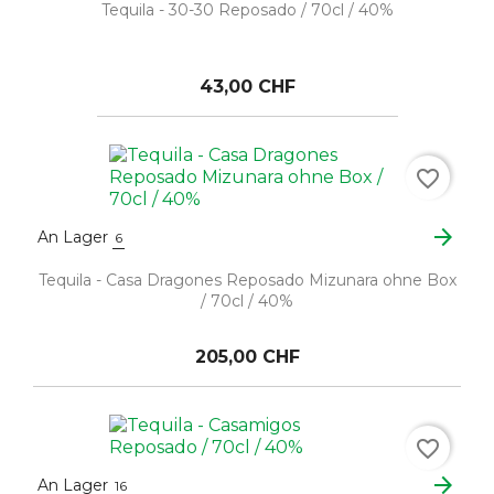
Tequila - 30-30 Reposado / 70cl / 40%
43,00 CHF
favorite_border
arrow_forward
An Lager
6
Tequila - Casa Dragones Reposado Mizunara ohne Box
/ 70cl / 40%
205,00 CHF
favorite_border
arrow_forward
An Lager
16