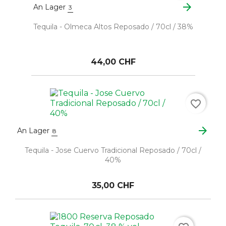
arrow_forward
An Lager
3
Tequila - Olmeca Altos Reposado / 70cl / 38%
44,00 CHF
favorite_border
arrow_forward
An Lager
8
Tequila - Jose Cuervo Tradicional Reposado / 70cl /
40%
35,00 CHF