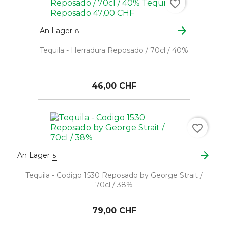
favorite_border
arrow_forward
An Lager
8
Tequila - Herradura Reposado / 70cl / 40%
46,00 CHF
favorite_border
arrow_forward
An Lager
5
Tequila - Codigo 1530 Reposado by George Strait /
70cl / 38%
79,00 CHF