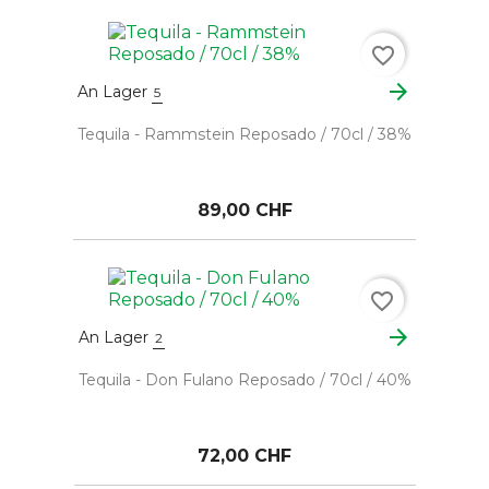
favorite_border
arrow_forward
An Lager
5
Tequila - Rammstein Reposado / 70cl / 38%
89,00 CHF
favorite_border
arrow_forward
An Lager
2
Tequila - Don Fulano Reposado / 70cl / 40%
72,00 CHF