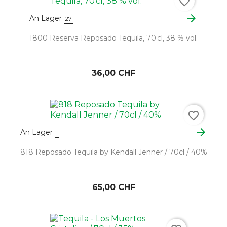
favorite_border
arrow_forward
An Lager
27
1800 Reserva Reposado Tequila, 70 cl, 38 % vol.
36,00 CHF
favorite_border
arrow_forward
An Lager
1
818 Reposado Tequila by Kendall Jenner / 70cl / 40%
65,00 CHF