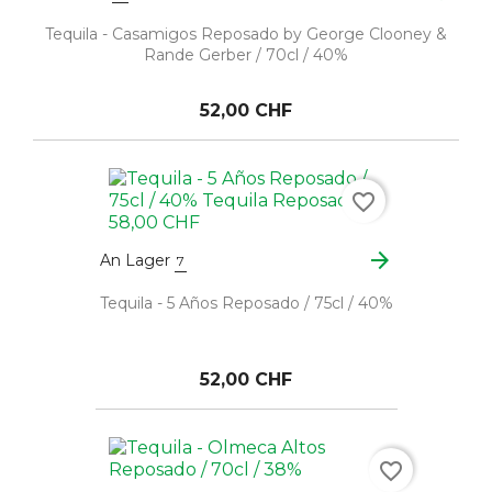
Tequila - Casamigos Reposado by George Clooney &
Rande Gerber / 70cl / 40%
52,00 CHF
favorite_border
arrow_forward
An Lager
7
Tequila - 5 Años Reposado / 75cl / 40%
52,00 CHF
favorite_border