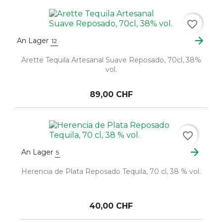
favorite_border
arrow_forward
An Lager
12
Arette Tequila Artesanal Suave Reposado, 70cl, 38%
vol.
89,00 CHF
favorite_border
arrow_forward
An Lager
5
Herencia de Plata Reposado Tequila, 70 cl, 38 % vol.
40,00 CHF