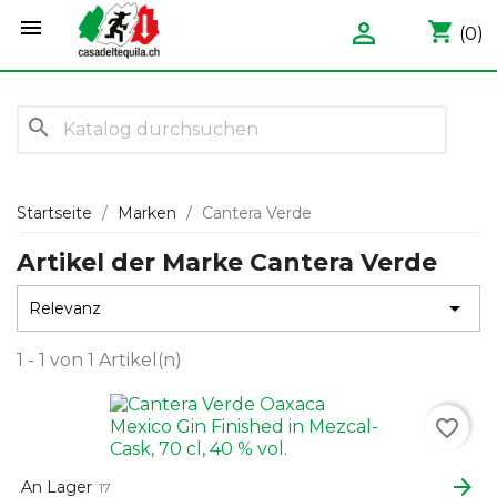


shopping_cart
(0)
search
Startseite
Marken
Cantera Verde
Artikel der Marke Cantera Verde

Relevanz
1 - 1 von 1 Artikel(n)
favorite_border
arrow_forward
An Lager
17