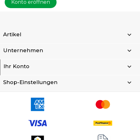
Konto eröffnen

Artikel

Unternehmen

Ihr Konto
keyboard_arrow_down
Shop-Einstellungen