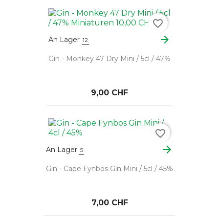
favorite_border
arrow_forward
An Lager
12
Gin - Monkey 47 Dry Mini / 5cl / 47%
9,00 CHF
favorite_border
arrow_forward
An Lager
5
Gin - Cape Fynbos Gin Mini / 5cl / 45%
7,00 CHF