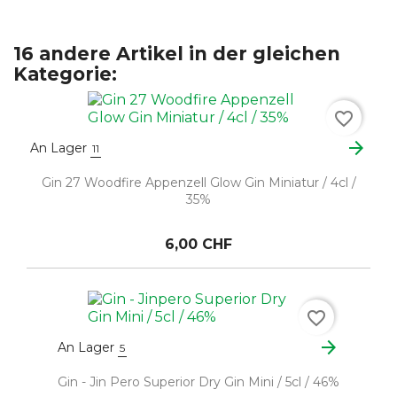
16 andere Artikel in der gleichen
Kategorie:
favorite_border
arrow_forward
An Lager
11
Gin 27 Woodfire Appenzell Glow Gin Miniatur / 4cl /
35%
6,00 CHF
favorite_border
arrow_forward
An Lager
5
Gin - Jin Pero Superior Dry Gin Mini / 5cl / 46%