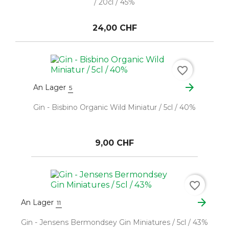
/ 20cl / 45%
24,00 CHF
favorite_border
arrow_forward
An Lager
5
Gin - Bisbino Organic Wild Miniatur / 5cl / 40%
9,00 CHF
favorite_border
arrow_forward
An Lager
11
Gin - Jensens Bermondsey Gin Miniatures / 5cl / 43%