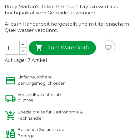
Roby Marton's Italian Premium Dry Gin wird aus
hochqualitativem Getreide gewonnen.
Alles in Handarbeit hergestellt und mit italienischem
Quellwasser verdünnt.

favorite_border
Zum Warenkorb
7 Artikel
Auf Lager
Einfache, sichere
Zahlungsmöglichkeiten
Versandkostenfrei ab
CHF 199
Spezialpreise für Gastronomie &
Fachhändler
Besuchen Sie uns in der
Bodega