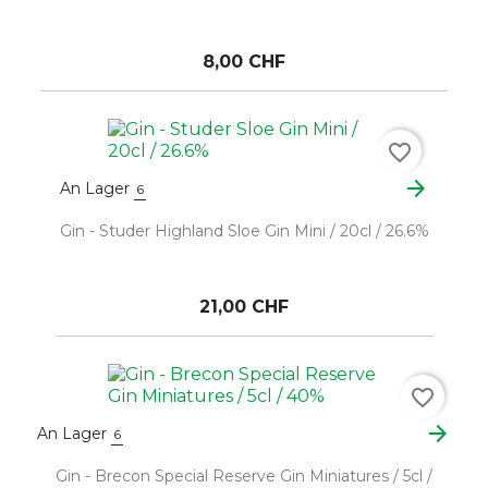
8,00 CHF
favorite_border
arrow_forward
An Lager
6
Gin - Studer Highland Sloe Gin Mini / 20cl / 26.6%
21,00 CHF
favorite_border
arrow_forward
An Lager
6
Gin - Brecon Special Reserve Gin Miniatures / 5cl /