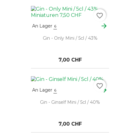
favorite_border
arrow_forward
An Lager
6
Gin - Only Mini / 5cl / 43%
7,00 CHF
favorite_border
arrow_forward
An Lager
6
Gin - Ginself Mini / 5cl / 40%
7,00 CHF