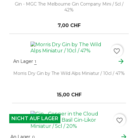
Gin - MGC The Melbourne Gin Company Mini / 5cl /
42%
7,00 CHF
favorite_border
arrow_forward
An Lager
1
Morris Dry Gin by The Wild Alps Miniatur / 10cl / 47%
15,00 CHF
NICHT AUF LAGER
favorite_border
arrow_forward
An Lager
0