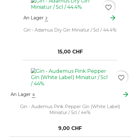
favorite_border
arrow_forward
An Lager
2
Gin - Adamus Dry Gin Miniatur / 5cl / 44.4%
15,00 CHF
favorite_border
arrow_forward
An Lager
6
Gin - Audemus Pink Pepper Gin (White Label)
Miniatur / 5cl / 44%
9,00 CHF