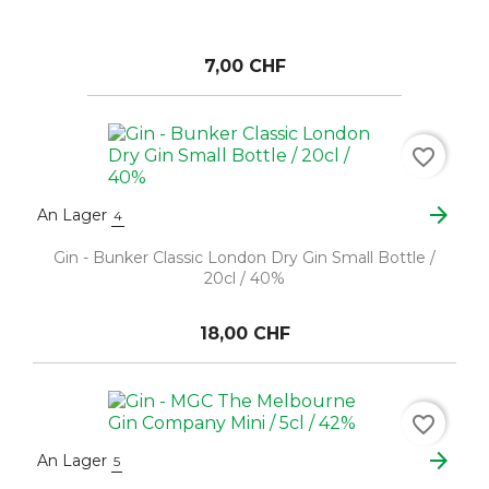
7,00 CHF
favorite_border
arrow_forward
An Lager
4
Gin - Bunker Classic London Dry Gin Small Bottle /
20cl / 40%
18,00 CHF
favorite_border
arrow_forward
An Lager
5