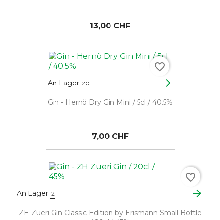
13,00 CHF
favorite_border
arrow_forward
An Lager
20
Gin - Hernö Dry Gin Mini / 5cl / 40.5%
7,00 CHF
favorite_border
arrow_forward
An Lager
2
ZH Zueri Gin Classic Edition by Erismann Small Bottle