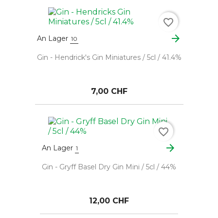
favorite_border
arrow_forward
An Lager
10
Gin - Hendrick's Gin Miniatures / 5cl / 41.4%
7,00 CHF
favorite_border
arrow_forward
An Lager
1
Gin - Gryff Basel Dry Gin Mini / 5cl / 44%
12,00 CHF