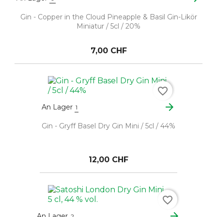
Gin - Copper in the Cloud Pineapple & Basil Gin-Likör
Miniatur / 5cl / 20%
7,00 CHF
favorite_border
arrow_forward
An Lager
1
Gin - Gryff Basel Dry Gin Mini / 5cl / 44%
12,00 CHF
favorite_border
arrow_forward
An Lager
2