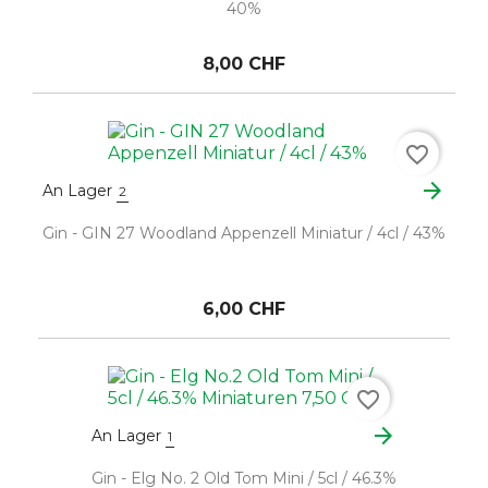
40%
8,00 CHF
favorite_border
arrow_forward
An Lager
2
Gin - GIN 27 Woodland Appenzell Miniatur / 4cl / 43%
6,00 CHF
favorite_border
arrow_forward
An Lager
1
Gin - Elg No. 2 Old Tom Mini / 5cl / 46.3%