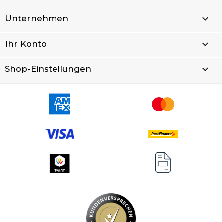

Unternehmen

Ihr Konto
keyboard_arrow_down
Shop-Einstellungen