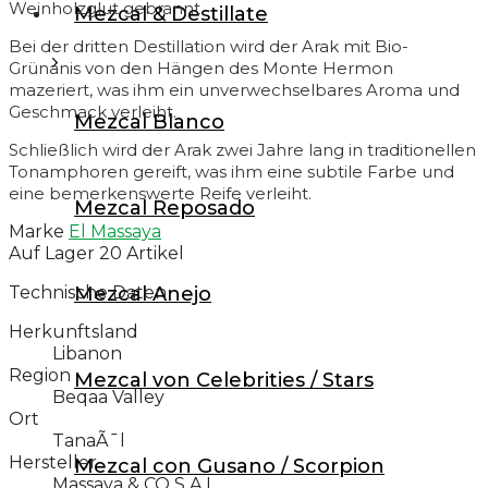
Weinholzglut gebrannt.
Mezcal & Destillate
Whisk(e)y
Bei der dritten Destillation wird der Arak mit Bio-
Grünanis von den Hängen des Monte Hermon
Schottland Whisk(e)y
mazeriert, was ihm ein unverwechselbares Aroma und
USA Whisk(e)y
Geschmack verleiht.
Mezcal Blanco
Japan Whisk(e)y
Schließlich wird der Arak zwei Jahre lang in traditionellen
Tonamphoren gereift, was ihm eine subtile Farbe und
Irland Whisk(e)y
eine bemerkenswerte Reife verleiht.
Mezcal Reposado
Kanada Whisk(e)y
Marke
El Massaya
Auf Lager
20 Artikel
Australien Whisk(e)y
Technische Daten
Mezcal Anejo
Deutschland Whisk(e)y
Herkunftsland
Frankreich Whisk(e)y
Libanon
Region
Mezcal von Celebrities / Stars
Italien Whisk(e)y
Beqaa Valley
Ort
Mexico Whisk(e)y
TanaÃ¯l
Schweden Whisk(e)y
Hersteller
Mezcal con Gusano / Scorpion
Massaya & CO S.A.L.