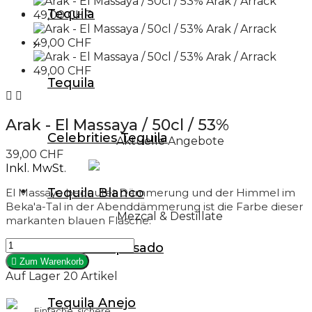
Tequila
Tequila Anejo
Tequila Extra Anejo
Tequila Cristalino
Tequila
Antike Tequila & Mezcal


Tequila Miniaturen
Arak - El Massaya / 50cl / 53%
Celebrities Tequila
Aktuelle Angebote
39,00 CHF
Inkl. MwSt.
Mezcal & Destillate
Tequila Blanco
El Massaya bedeutet Dämmerung und der Himmel im
Beka'a-Tal in der Abenddämmerung ist die Farbe dieser
Mezcal & Destillate
markanten blauen Flasche.
Mezcal Blanco
Tequila Reposado

Zum Warenkorb
Mezcal Reposado
Auf Lager
20 Artikel
Mezcal Anejo
Tequila Anejo
Einfache, sichere