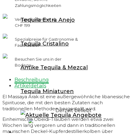
Mezcal von Celebrities / Stars
Zahlungsmöglichkeiten
Mezcal con Gusano / Scorpion
Tequila Extra Anejo
Versandkostenfrei ab
Mezcal Miniaturen
CHF 199
Destilado de Agave
Spezialpreise für Gastronomie &
Tequila Cristalino
Raicilla 100% Agave
Fachhändler
Bacanora 100% Agave
Besuchen Sie uns in der
Bodega
Antike Tequila & Mezcal
Lechuguilla 100% Agave
Sotol
Beschreibung
Artikeldetails
Henequen 100% Agave
Tequila Miniaturen
El Massaya Arak ist eine außergewöhnliche libanesische
Pox
Spirituose, die mit den besten Zutaten nach
traditionellen Methoden hergestellt wird.
Derzeit beliebt
Einheimische Obeidi-Trauben werden etwa zwei
Wochen lang vergoren und dann in traditionellen
maurischen Deckel-Kupferdestillierkolben über
Whisk(e)y