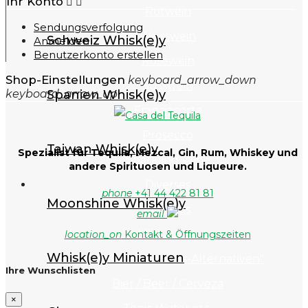
Ihr Konto


Rotwein
Sendungsverfolgung
Weisswein
Schweiz Whisk(e)y
Anmelden
Benutzerkonto erstellen
Roséwein
Shop-Einstellungen
keyboard_arrow_down
Süsswein
Spanien Whisk(e)y
keyboard_arrow_up
Franciacorta
Prosecco
Taiwan Whisk(e)y
Spezialist für Tequila, Mezcal, Gin, Rum, Whiskey und
Sparkling Wine
andere Spirituosen und Liqueure.
Diverses
phone
+41 44 422 81 81
Moonshine Whisk(e)y
Diverses
email
Miniaturen
location_on
Kontakt & Öffnungszeiten
Whisk(e)y Miniaturen
Alkoholfreie "Genuss-Alternativen"
Ihre Wunschlisten
Bier / Beer / Cerveza
×