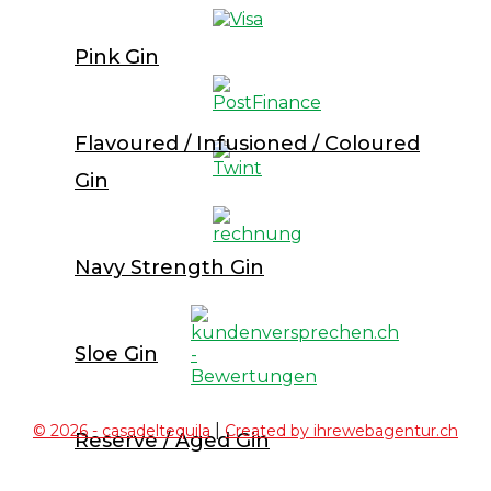
Pink Gin
Flavoured / Infusioned / Coloured
Gin
Navy Strength Gin
Sloe Gin
|
© 2026 - casadeltequila
Created by ihrewebagentur.ch
Reserve / Aged Gin