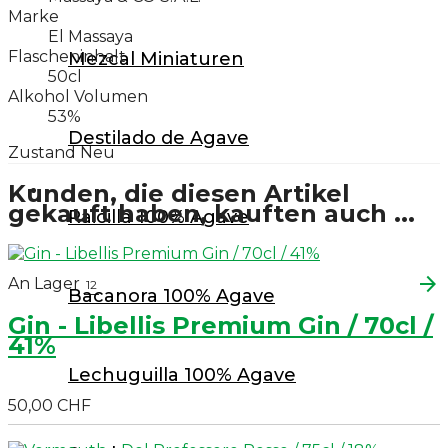
Schweiz Whisk(e)y
Marke
El Massaya
Spanien Whisk(e)y
Flascheninhalt
Mezcal Miniaturen
50cl
Taiwan Whisk(e)y
Alkohol Volumen
53%
Moonshine Whisk(e)y
Destilado de Agave
Zustand
Neu
Whisk(e)y Miniaturen
Kunden, die diesen Artikel
Gin
gekauft haben, kauften auch ...
Raicilla 100% Agave
Gin
London Dry Gin
arrow_forward
An Lager
12
Bacanora 100% Agave
Dry / Distilled Gin
Gin - Libellis Premium Gin / 70cl /
Old Tom Gin
41%
New Western / More Gin
Lechuguilla 100% Agave
50,00 CHF
Pink Gin
Flavoured / Infusioned / Coloured Gin