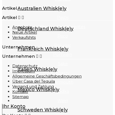
Australien Whisk(e)y
Artikel
Ouzo
Artikel
Pastis


Pineau des Charentes
Angebote
Deutschland Whisk(e)y
Neue Artikel
Pisco
Verkaufshits
Polugar
Unternehmen
Frankreich Whisk(e)y
Portwein
Unternehmen


Sake
Datenschutz
Italien Whisk(e)y
Impressum
Sherry
Allgemeine Geschäftsbedingungen
Über Casa del Tequila
Vermouth
Versand und Zahlung
Mexico Whisk(e)y
Vodka
Kontakt
Sitemap
Wein
Ihr Konto
Schweden Whisk(e)y
Wein