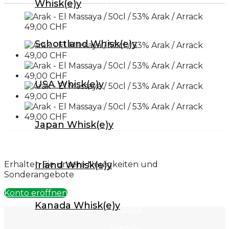
Whisk(e)y
Armagnac
Aromatic Bitter
Schottland Whisk(e)y
Baijiu
Brandy
Cachaca
USA Whisk(e)y
Calvados
Cognac
Japan Whisk(e)y
Edelbrände
Genever
Erhalten Sie unsere Neuigkeiten und
Irland Whisk(e)y
Korn
Sonderangebote
Liqueur
Konto eröffnen
Kanada Whisk(e)y
Madeira
Marsala