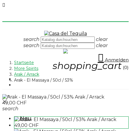

search
clear
search
clear

Anmelden
Startseite
shopping_cart
(0)
More Spirits
Arak / Arrack
Neu
Arak - El Massaya / 50cl / 53%
Tequila
Tequila
Celebrities Tequila
search
Tequila Blanco
Neu
Tequila Reposado