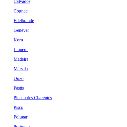
Calvados
Cognac
Edelbrände
Genever
Korn
Liqueur
Madeira
Marsala
Ouzo
Pastis
Pineau des Charentes
Pisco
Polugar
Portwein