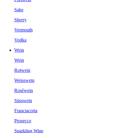
Sake
Sherry
Vermouth
Vodka
Wein
Wein
Rotwein
Weisswein
Roséwein
Süsswein
Franciacorta
Prosecco
Sparkling Wine