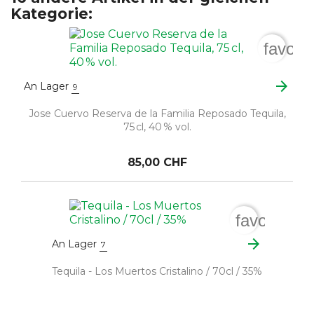
Kategorie:
favori
arrow_forward
An Lager
9
Jose Cuervo Reserva de la Familia Reposado Tequila,
75 cl, 40 % vol.
85,00 CHF
favorite_b
arrow_forward
An Lager
7
Tequila - Los Muertos Cristalino / 70cl / 35%