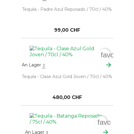
Tequila - Padre Azul Reposado / 70cl / 40%
99,00 CHF
favorite_b
arrow_forward
An Lager
2
Tequila - Clase Azul Gold Joven / 70cl / 40%
480,00 CHF
favorite_bo
arrow_forward
An Lager
3