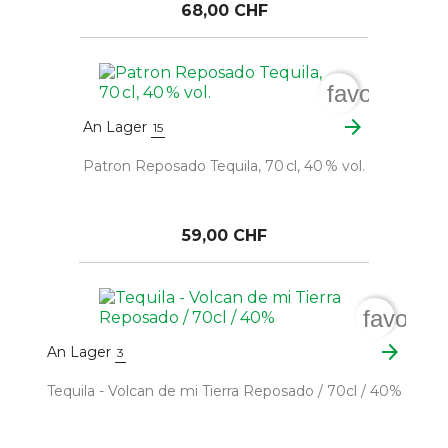
68,00 CHF
favorite_bo
arrow_forward
An Lager
15
Patron Reposado Tequila, 70 cl, 40 % vol.
59,00 CHF
favorit
arrow_forward
An Lager
3
Tequila - Volcan de mi Tierra Reposado / 70cl / 40%