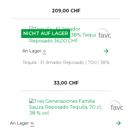
209,00 CHF
NICHT AUF LAGER
favorite_b
arrow_forward
An Lager
0
Tequila - El Jimador Reposado / 70cl / 38%
33,00 CHF
favori
arrow_forward
An Lager
19