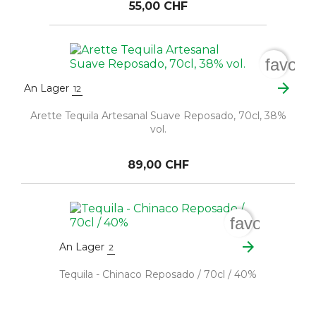
55,00 CHF
favori
arrow_forward
An Lager
12
Arette Tequila Artesanal Suave Reposado, 70cl, 38%
vol.
89,00 CHF
favorite_bo
arrow_forward
An Lager
2
Tequila - Chinaco Reposado / 70cl / 40%