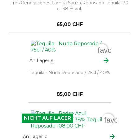
Tres Generaciones Familia Sauza Reposado Tequila, 70
cl, 38 % vol.
65,00 CHF
favorite_bor
arrow_forward
An Lager
5
Tequila - Nuda Reposado / 75cl / 40%
85,00 CHF
NICHT AUF LAGER
favorite_b
arrow_forward
An Lager
0