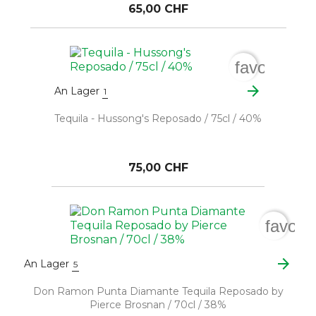
65,00 CHF
favorite_b
arrow_forward
An Lager
1
Tequila - Hussong's Reposado / 75cl / 40%
75,00 CHF
favori
arrow_forward
An Lager
5
Don Ramon Punta Diamante Tequila Reposado by
Pierce Brosnan / 70cl / 38%