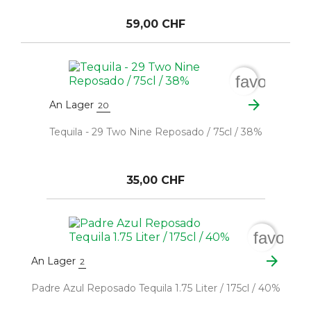
59,00 CHF
favorite_b
arrow_forward
An Lager
20
Tequila - 29 Two Nine Reposado / 75cl / 38%
35,00 CHF
favorit
arrow_forward
An Lager
2
Padre Azul Reposado Tequila 1.75 Liter / 175cl / 40%