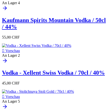
An Lager
4
arrow_forward
Kaufmann Spirits Mountain Vodka / 50cl
/ 44%
55,00 CHF

Vorschau
An Lager
2
arrow_forward
Vodka - Xellent Swiss Vodka / 70cl / 40%
45,00 CHF

Vorschau
An Lager
5
arrow_forward