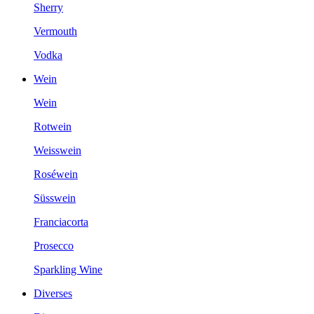
Sherry
Vermouth
Vodka
Wein
Wein
Rotwein
Weisswein
Roséwein
Süsswein
Franciacorta
Prosecco
Sparkling Wine
Diverses