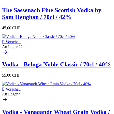
The Sassenach Fine Scottish Vodka by
Sam Heughan / 70cl / 42%
45,00 CHF

Vorschau
An Lager
22
arrow_forward
Vodka - Beluga Noble Classic / 70cl / 40%
55,00 CHF

Vorschau
An Lager
4
arrow_forward
Vodka - Vanagandr Wheat Grain Vodka /