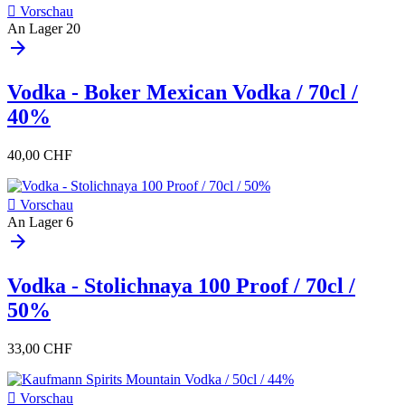

Vorschau
An Lager
20
arrow_forward
Vodka - Boker Mexican Vodka / 70cl /
40%
40,00 CHF

Vorschau
An Lager
6
arrow_forward
Vodka - Stolichnaya 100 Proof / 70cl /
50%
33,00 CHF

Vorschau