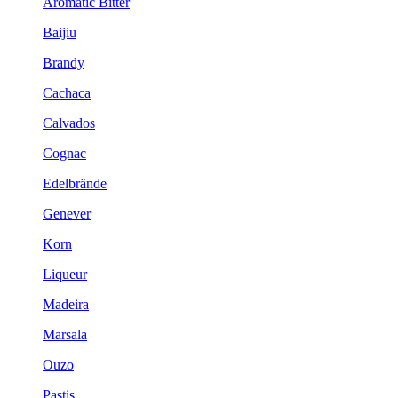
Aromatic Bitter
Baijiu
Brandy
Cachaca
Calvados
Cognac
Edelbrände
Genever
Korn
Liqueur
Madeira
Marsala
Ouzo
Pastis