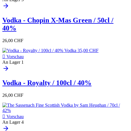
arrow_forward
Vodka - Chopin X-Mas Green / 50cl /
40%
26,00 CHF

Vorschau
An Lager
1
arrow_forward
Vodka - Royalty / 100cl / 40%
26,00 CHF

Vorschau
An Lager
4
arrow_forward