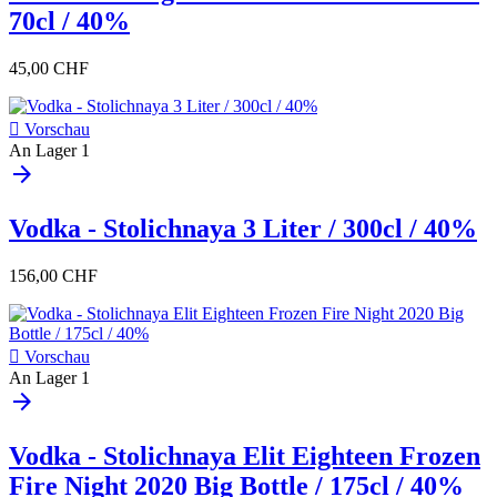
70cl / 40%
45,00 CHF

Vorschau
An Lager
1
arrow_forward
Vodka - Stolichnaya 3 Liter / 300cl / 40%
156,00 CHF

Vorschau
An Lager
1
arrow_forward
Vodka - Stolichnaya Elit Eighteen Frozen
Fire Night 2020 Big Bottle / 175cl / 40%