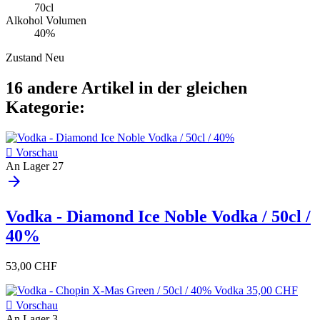
70cl
Alkohol Volumen
40%
Zustand
Neu
16 andere Artikel in der gleichen
Kategorie:

Vorschau
An Lager
27
arrow_forward
Vodka - Diamond Ice Noble Vodka / 50cl /
40%
53,00 CHF

Vorschau
An Lager
3