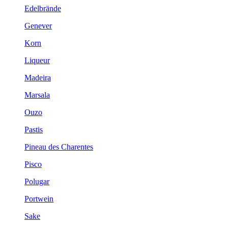
Edelbrände
Genever
Korn
Liqueur
Madeira
Marsala
Ouzo
Pastis
Pineau des Charentes
Pisco
Polugar
Portwein
Sake