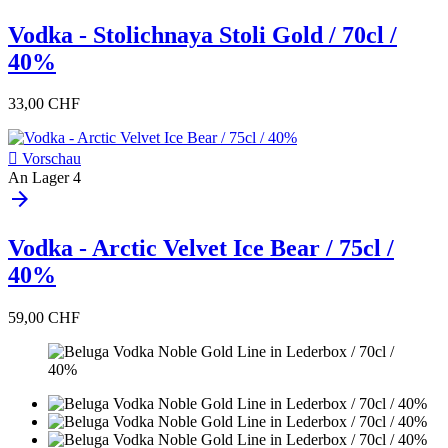
Vodka - Stolichnaya Stoli Gold / 70cl /
40%
33,00 CHF

Vorschau
An Lager
4
arrow_forward
Vodka - Arctic Velvet Ice Bear / 75cl /
40%
59,00 CHF