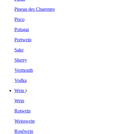
Pineau des Charentes
Pisco
Polugar
Portwein
Sake
Sherry
Vermouth
Vodka
Wein
Wein
Rotwein
Weisswein
Roséwein