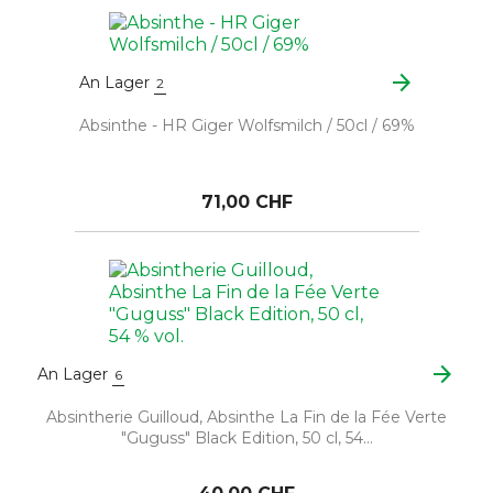
arrow_forward
An Lager
2
Absinthe - HR Giger Wolfsmilch / 50cl / 69%
71,00 CHF
arrow_forward
An Lager
6
Absintherie Guilloud, Absinthe La Fin de la Fée Verte
"Guguss" Black Edition, 50 cl, 54...