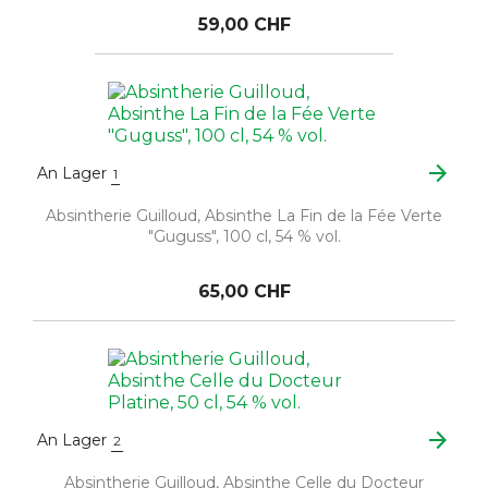
59,00 CHF
arrow_forward
An Lager
1
Absintherie Guilloud, Absinthe La Fin de la Fée Verte
"Guguss", 100 cl, 54 % vol.
65,00 CHF
arrow_forward
An Lager
2
Absintherie Guilloud, Absinthe Celle du Docteur