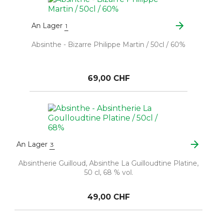
arrow_forward
An Lager
1
Absinthe - Bizarre Philippe Martin / 50cl / 60%
69,00 CHF
arrow_forward
An Lager
3
Absintherie Guilloud, Absinthe La Guilloudtine Platine,
50 cl, 68 % vol.
49,00 CHF