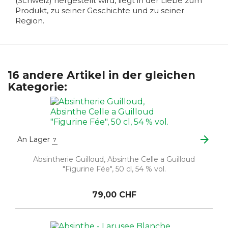
(Schweiz) hergestellt wird, liegt in der Liebe zum
Produkt, zu seiner Geschichte und zu seiner
Region.
16 andere Artikel in der gleichen
Kategorie:
arrow_forward
An Lager
7
Absintherie Guilloud, Absinthe Celle a Guilloud
"Figurine Fée", 50 cl, 54 % vol.
79,00 CHF