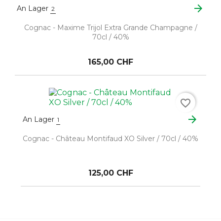
arrow_forward
An Lager
2
Cognac - Maxime Trijol Extra Grande Champagne /
70cl / 40%
165,00 CHF
favorite_border
arrow_forward
An Lager
1
Cognac - Château Montifaud XO Silver / 70cl / 40%
125,00 CHF