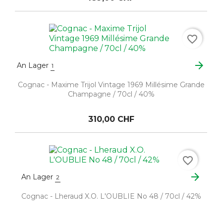
favorite_border
arrow_forward
An Lager
1
Cognac - Maxime Trijol Vintage 1969 Millésime Grande
Champagne / 70cl / 40%
310,00 CHF
favorite_border
arrow_forward
An Lager
2
Cognac - Lheraud X.O. L'OUBLIE No 48 / 70cl / 42%