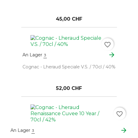
45,00 CHF
favorite_border
arrow_forward
An Lager
3
Cognac - Lheraud Speciale V.S. / 70cl / 40%
52,00 CHF
favorite_border
arrow_forward
An Lager
3