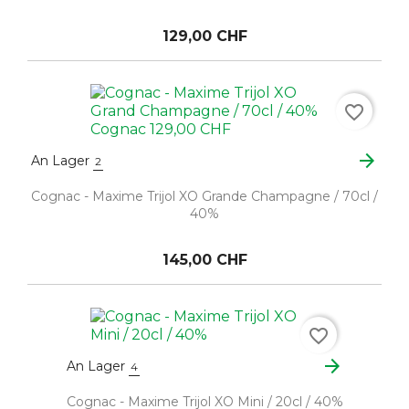
129,00 CHF
favorite_border
arrow_forward
An Lager
2
Cognac - Maxime Trijol XO Grande Champagne / 70cl /
40%
145,00 CHF
favorite_border
arrow_forward
An Lager
4
Cognac - Maxime Trijol XO Mini / 20cl / 40%