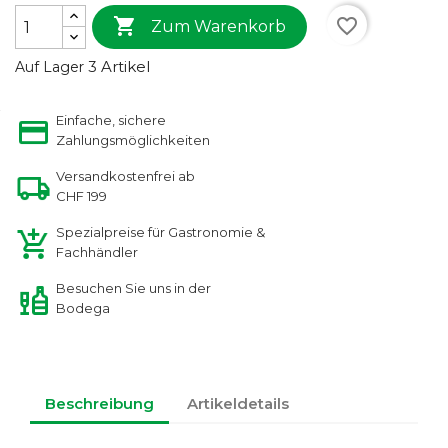

favorite_border
Zum Warenkorb
3 Artikel
Auf Lager
Einfache, sichere
Zahlungsmöglichkeiten
Versandkostenfrei ab
CHF 199
Spezialpreise für Gastronomie &
Fachhändler
Besuchen Sie uns in der
Bodega
Beschreibung
Artikeldetails