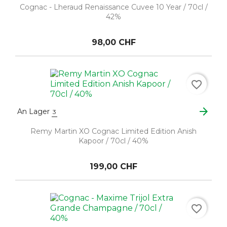
Cognac - Lheraud Renaissance Cuvee 10 Year / 70cl /
42%
98,00 CHF
favorite_border
arrow_forward
An Lager
3
Remy Martin XO Cognac Limited Edition Anish
Kapoor / 70cl / 40%
199,00 CHF
favorite_border