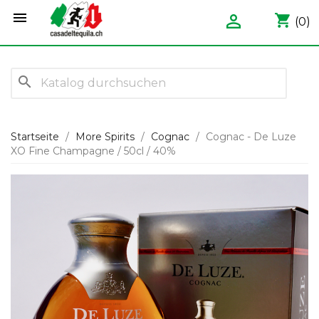


shopping_cart
(0)
search
Startseite
More Spirits
Cognac
Cognac - De Luze
XO Fine Champagne / 50cl / 40%