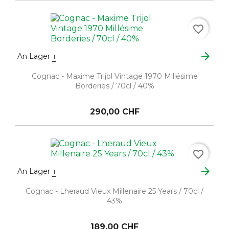
favorite_border
arrow_forward
An Lager
1
Cognac - Maxime Trijol Vintage 1970 Millésime
Borderies / 70cl / 40%
290,00 CHF
favorite_border
arrow_forward
An Lager
1
Cognac - Lheraud Vieux Millenaire 25 Years / 70cl /
43%
189,00 CHF