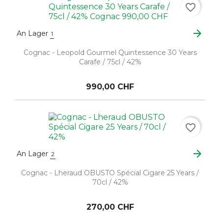
favorite_border
arrow_forward
An Lager
1
Cognac - Leopold Gourmel Quintessence 30 Years
Carafe / 75cl / 42%
990,00 CHF
favorite_border
arrow_forward
An Lager
2
Cognac - Lheraud OBUSTO Spécial Cigare 25 Years /
70cl / 42%
270,00 CHF