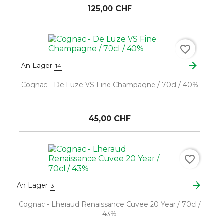
125,00 CHF
favorite_border
arrow_forward
An Lager
14
Cognac - De Luze VS Fine Champagne / 70cl / 40%
45,00 CHF
favorite_border
arrow_forward
An Lager
3
Cognac - Lheraud Renaissance Cuvee 20 Year / 70cl /
43%