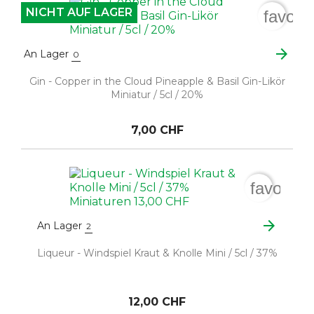
NICHT AUF LAGER
favori
arrow_forward
An Lager
0
Gin - Copper in the Cloud Pineapple & Basil Gin-Likör
Miniatur / 5cl / 20%
7,00 CHF
favorite
arrow_forward
An Lager
2
Liqueur - Windspiel Kraut & Knolle Mini / 5cl / 37%
12,00 CHF