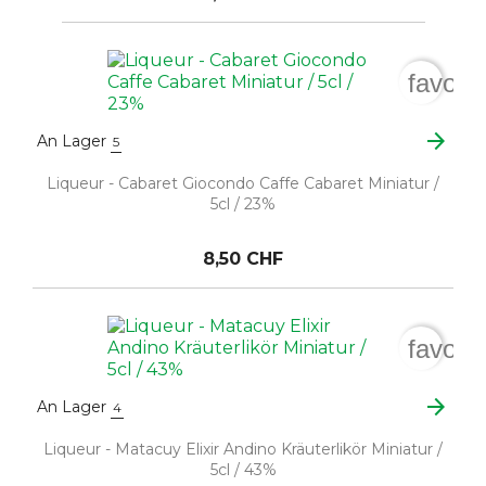
favori
arrow_forward
An Lager
5
Liqueur - Cabaret Giocondo Caffe Cabaret Miniatur /
5cl / 23%
8,50 CHF
favori
arrow_forward
An Lager
4
Liqueur - Matacuy Elixir Andino Kräuterlikör Miniatur /
5cl / 43%