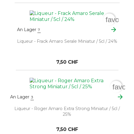
favorite
arrow_forward
An Lager
7
Liqueur - Frack Amaro Serale Miniatur / 5cl / 24%
7,50 CHF
favori
arrow_forward
An Lager
3
Liqueur - Roger Amaro Extra Strong Miniatur / 5cl /
25%
7,50 CHF