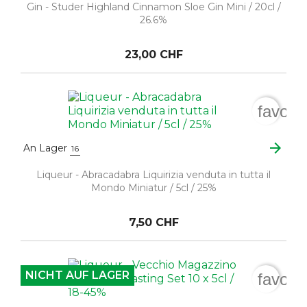
Gin - Studer Highland Cinnamon Sloe Gin Mini / 20cl /
26.6%
23,00 CHF
favori
arrow_forward
An Lager
16
Liqueur - Abracadabra Liquirizia venduta in tutta il
Mondo Miniatur / 5cl / 25%
7,50 CHF
NICHT AUF LAGER
favori