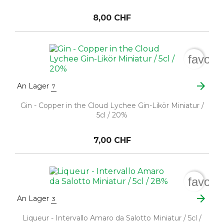
8,00 CHF
favori
arrow_forward
An Lager
7
Gin - Copper in the Cloud Lychee Gin-Likör Miniatur /
5cl / 20%
7,00 CHF
favori
arrow_forward
An Lager
3
Liqueur - Intervallo Amaro da Salotto Miniatur / 5cl /