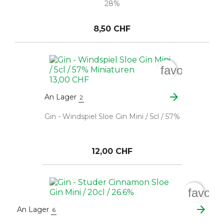
28%
8,50 CHF
favorite_bo
arrow_forward
An Lager
2
Gin - Windspiel Sloe Gin Mini / 5cl / 57%
12,00 CHF
favori
arrow_forward
An Lager
6