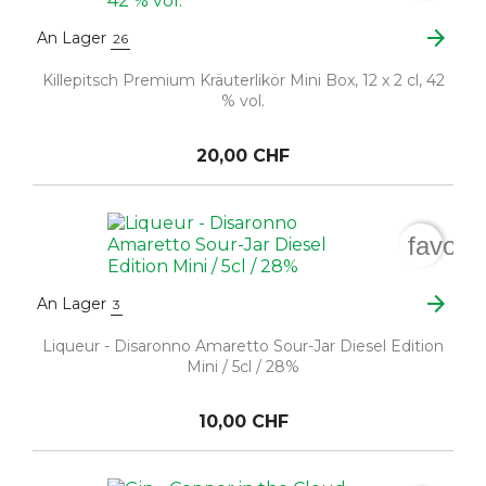
arrow_forward
An Lager
26
Killepitsch Premium Kräuterlikör Mini Box, 12 x 2 cl, 42
% vol.
20,00 CHF
favori
arrow_forward
An Lager
3
Liqueur - Disaronno Amaretto Sour-Jar Diesel Edition
Mini / 5cl / 28%
10,00 CHF