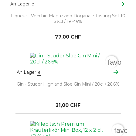
arrow_forward
An Lager
0
Liqueur - Vecchio Magazzino Doganale Tasting Set 10
x 5cl / 18-45%
77,00 CHF
favorite
arrow_forward
An Lager
6
Gin - Studer Highland Sloe Gin Mini / 20cl / 26.6%
21,00 CHF
favori