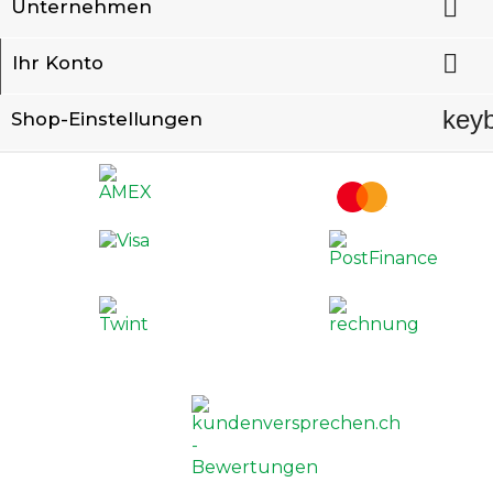

Unternehmen

Ihr Konto
key
Shop-Einstellungen