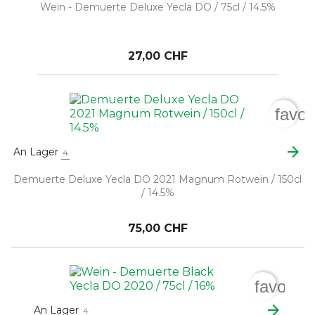
Wein - Demuerte Deluxe Yecla DO / 75cl / 14.5%
27,00 CHF
favor
arrow_forward
An Lager
4
Demuerte Deluxe Yecla DO 2021 Magnum Rotwein / 150cl
/ 14.5%
75,00 CHF
favorite
arrow_forward
An Lager
4