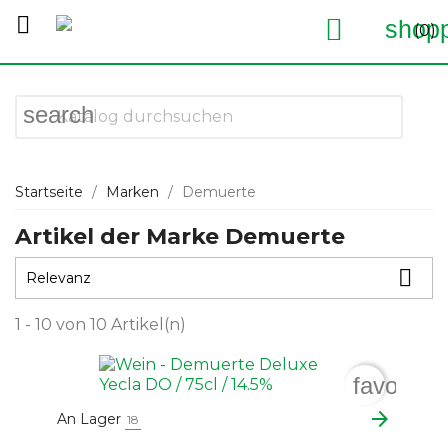


shopp
(0)
search
Startseite
Marken
Demuerte
Artikel der Marke Demuerte

Relevanz
1 - 10 von 10 Artikel(n)
favorite
arrow_forward
An Lager
18