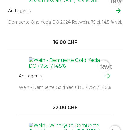
favori
arrow_forward
An Lager
12
Demuerte One Yecla DO 2024 Rotwein, 75 cl, 14.5 % vol.
16,00 CHF
favorite_
arrow_forward
An Lager
15
Wein - Demuerte Gold Yecla DO / 75cl / 14.5%
22,00 CHF