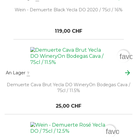
Wein - Demuerte Black Yecla DO 2020 / 75cl / 16%
119,00 CHF
favor
arrow_forward
An Lager
7
Demuerte Cava Brut Yecla DO WineryOn Bodegas Cava /
75cl / 11.5%
25,00 CHF
favorite_