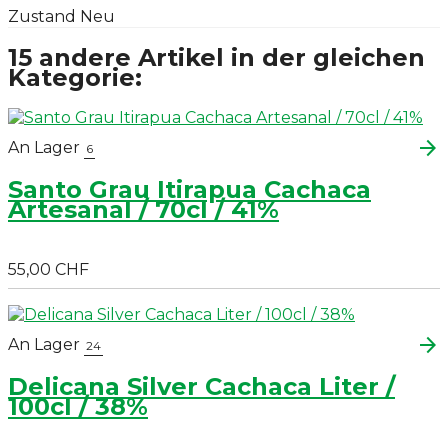
Zustand
Neu
15 andere Artikel in der gleichen
Kategorie:
arrow_forward
An Lager
6
Santo Grau Itirapua Cachaca
Artesanal / 70cl / 41%
55,00 CHF
arrow_forward
An Lager
24
Delicana Silver Cachaca Liter /
100cl / 38%