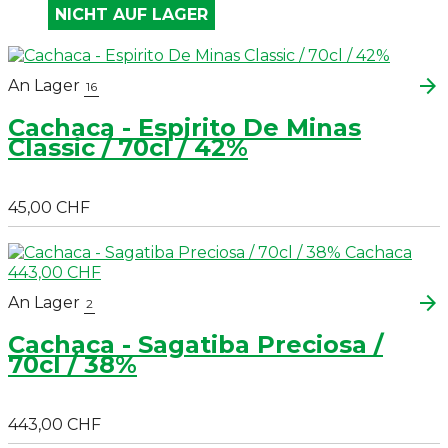
NICHT AUF LAGER
arrow_forward
An Lager
16
Cachaca - Espirito De Minas
Classic / 70cl / 42%
45,00 CHF
arrow_forward
An Lager
2
Cachaca - Sagatiba Preciosa /
70cl / 38%
443,00 CHF