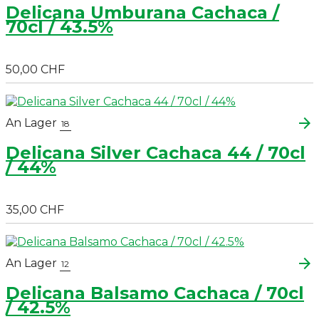
Delicana Umburana Cachaca /
70cl / 43.5%
50,00 CHF
arrow_forward
An Lager
18
Delicana Silver Cachaca 44 / 70cl
/ 44%
35,00 CHF
arrow_forward
An Lager
12
Delicana Balsamo Cachaca / 70cl
/ 42.5%