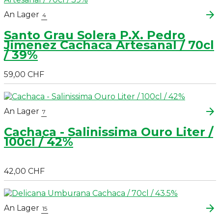
arrow_forward
An Lager
4
Santo Grau Solera P.X. Pedro
Jimenez Cachaca Artesanal / 70cl
/ 39%
59,00 CHF
arrow_forward
An Lager
7
Cachaca - Salinissima Ouro Liter /
100cl / 42%
42,00 CHF
arrow_forward
An Lager
15