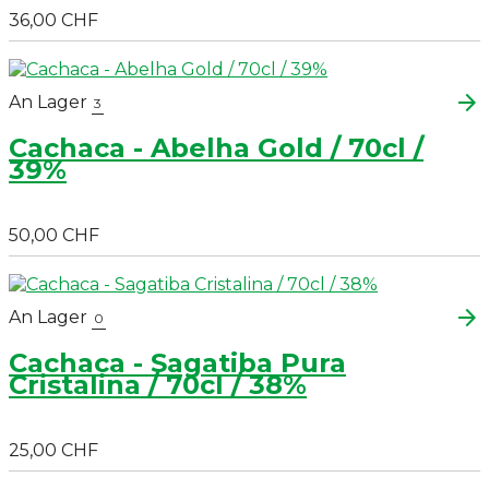
36,00 CHF
arrow_forward
An Lager
3
Cachaca - Abelha Gold / 70cl /
39%
50,00 CHF
arrow_forward
An Lager
0
Cachaca - Sagatiba Pura
Cristalina / 70cl / 38%
25,00 CHF