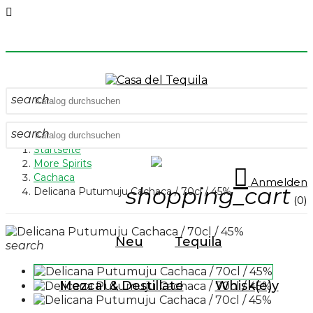

search
search
Startseite
More Spirits

Cachaca
Anmelden
shopping_cart
Delicana Putumuju Cachaca / 70cl / 45%
(0)
Neu
Tequila
search
Mezcal & Destillate
Whisk(e)y