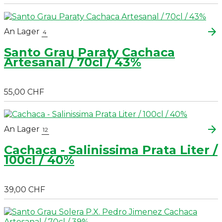
arrow_forward
An Lager
4
Santo Grau Paraty Cachaca
Artesanal / 70cl / 43%
55,00 CHF
arrow_forward
An Lager
12
Cachaca - Salinissima Prata Liter /
100cl / 40%
39,00 CHF