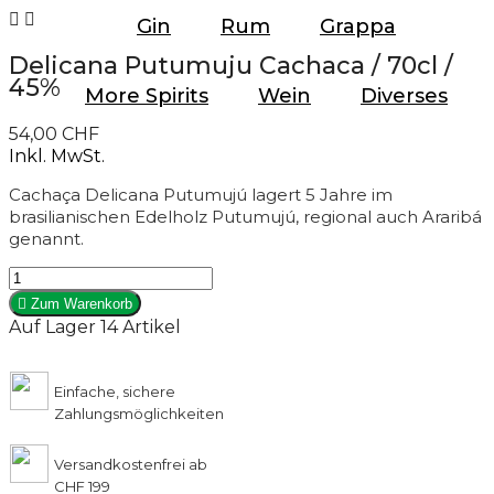


Gin
Rum
Grappa
Delicana Putumuju Cachaca / 70cl /
45%
More Spirits
Wein
Diverses
54,00 CHF
Inkl. MwSt.
Cachaça Delicana Putumujú lagert 5 Jahre im
brasilianischen Edelholz Putumujú, regional auch Araribá
genannt.

Zum Warenkorb
Auf Lager
14 Artikel
Einfache, sichere
Zahlungsmöglichkeiten
Versandkostenfrei ab
CHF 199