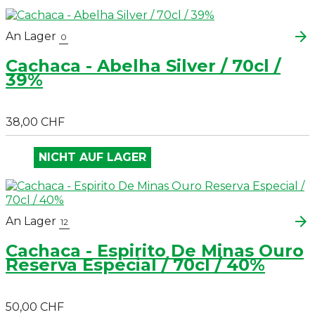
arrow_forward
An Lager
0
Cachaca - Abelha Silver / 70cl /
39%
38,00 CHF
NICHT AUF LAGER
arrow_forward
An Lager
12
Cachaca - Espirito De Minas Ouro
Reserva Especial / 70cl / 40%
50,00 CHF