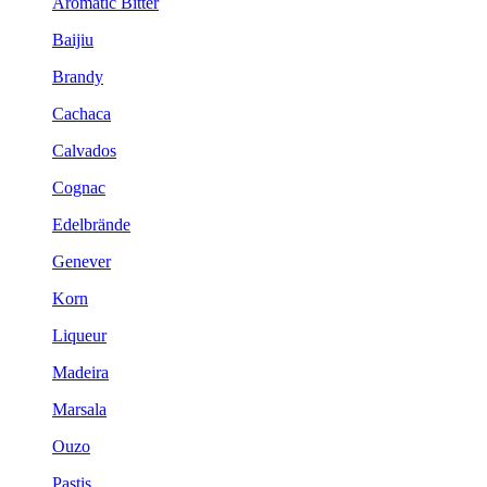
Aromatic Bitter
Baijiu
Brandy
Cachaca
Calvados
Cognac
Edelbrände
Genever
Korn
Liqueur
Madeira
Marsala
Ouzo
Pastis