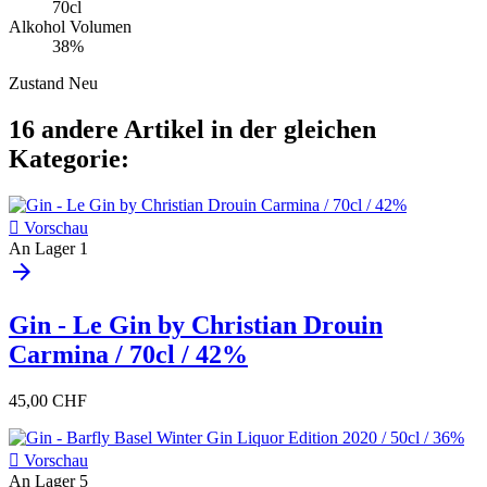
70cl
Alkohol Volumen
38%
Zustand
Neu
16 andere Artikel in der gleichen
Kategorie:

Vorschau
An Lager
1
arrow_forward
Gin - Le Gin by Christian Drouin
Carmina / 70cl / 42%
45,00 CHF

Vorschau
An Lager
5