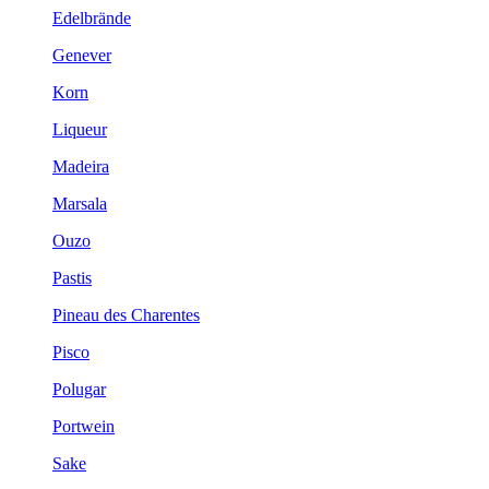
Edelbrände
Genever
Korn
Liqueur
Madeira
Marsala
Ouzo
Pastis
Pineau des Charentes
Pisco
Polugar
Portwein
Sake