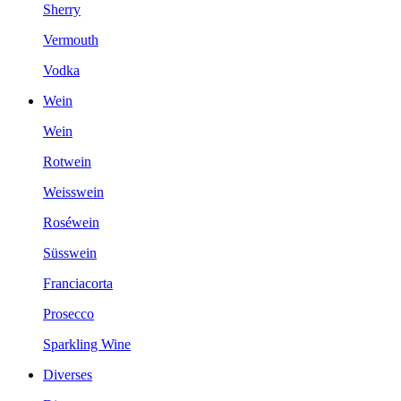
Sherry
Vermouth
Vodka
Wein
Wein
Rotwein
Weisswein
Roséwein
Süsswein
Franciacorta
Prosecco
Sparkling Wine
Diverses