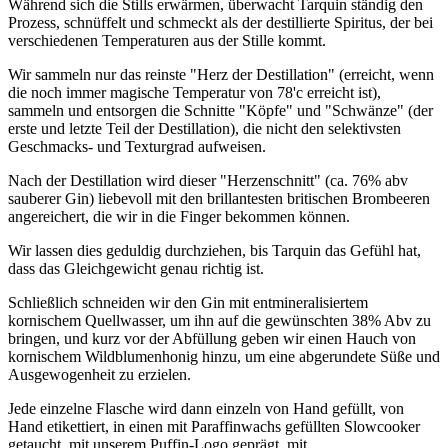
Während sich die Stills erwärmen, überwacht Tarquin ständig den
Prozess, schnüffelt und schmeckt als der destillierte Spiritus, der bei
verschiedenen Temperaturen aus der Stille kommt.
Wir sammeln nur das reinste "Herz der Destillation" (erreicht, wenn
die noch immer magische Temperatur von 78'c erreicht ist),
sammeln und entsorgen die Schnitte "Köpfe" und "Schwänze" (der
erste und letzte Teil der Destillation), die nicht den selektivsten
Geschmacks- und Texturgrad aufweisen.
Nach der Destillation wird dieser "Herzenschnitt" (ca. 76% abv
sauberer Gin) liebevoll mit den brillantesten britischen Brombeeren
angereichert, die wir in die Finger bekommen können.
Wir lassen dies geduldig durchziehen, bis Tarquin das Gefühl hat,
dass das Gleichgewicht genau richtig ist.
Schließlich schneiden wir den Gin mit entmineralisiertem
kornischem Quellwasser, um ihn auf die gewünschten 38% Abv zu
bringen, und kurz vor der Abfüllung geben wir einen Hauch von
kornischem Wildblumenhonig hinzu, um eine abgerundete Süße und
Ausgewogenheit zu erzielen.
Jede einzelne Flasche wird dann einzeln von Hand gefüllt, von
Hand etikettiert, in einen mit Paraffinwachs gefüllten Slowcooker
getaucht, mit unserem Puffin-Logo geprägt, mit