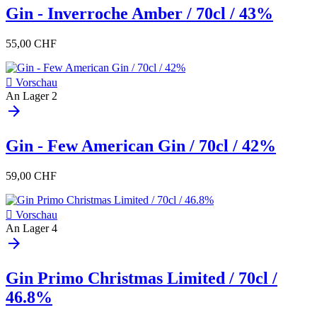
Gin - Inverroche Amber / 70cl / 43%
55,00 CHF

Vorschau
An Lager
2
arrow_forward
Gin - Few American Gin / 70cl / 42%
59,00 CHF

Vorschau
An Lager
4
arrow_forward
Gin Primo Christmas Limited / 70cl /
46.8%