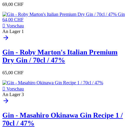
69,00 CHF

Vorschau
An Lager
1
arrow_forward
Gin - Roby Marton's Italian Premium
Dry Gin / 70cl / 47%
65,00 CHF

Vorschau
An Lager
3
arrow_forward
Gin - Masahiro Okinawa Gin Recipe 1 /
70cl / 47%