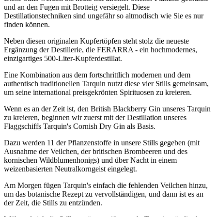
und an den Fugen mit Brotteig versiegelt. Diese
Destillationstechniken sind ungefähr so altmodisch wie Sie es nur
finden können.
Neben diesen originalen Kupfertöpfen steht stolz die neueste
Ergänzung der Destillerie, die FERARRA - ein hochmodernes,
einzigartiges 500-Liter-Kupferdestillat.
Eine Kombination aus dem fortschrittlich modernen und dem
authentisch traditionellen Tarquin nutzt diese vier Stills gemeinsam,
um seine international preisgekrönten Spirituosen zu kreieren.
Wenn es an der Zeit ist, den British Blackberry Gin unseres Tarquin
zu kreieren, beginnen wir zuerst mit der Destillation unseres
Flaggschiffs Tarquin's Cornish Dry Gin als Basis.
Dazu werden 11 der Pflanzenstoffe in unsere Stills gegeben (mit
Ausnahme der Veilchen, der britischen Brombeeren und des
kornischen Wildblumenhonigs) und über Nacht in einem
weizenbasierten Neutralkorngeist eingelegt.
Am Morgen fügen Tarquin's einfach die fehlenden Veilchen hinzu,
um das botanische Rezept zu vervollständigen, und dann ist es an
der Zeit, die Stills zu entzünden.