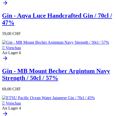
arrow_forward
Gin - Aqva Luce Handcrafted Gin / 70cl /
47%
59,00 CHF

Vorschau
An Lager
6
arrow_forward
Gin - MB Mount Becher Argintum Navy
Strength / 50cl / 57%
69,00 CHF

Vorschau
An Lager
4
arrow_forward