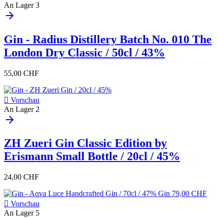
An Lager
3
arrow_forward
Gin - Radius Distillery Batch No. 010 The
London Dry Classic / 50cl / 43%
55,00 CHF

Vorschau
An Lager
2
arrow_forward
ZH Zueri Gin Classic Edition by
Erismann Small Bottle / 20cl / 45%
24,00 CHF

Vorschau
An Lager
5