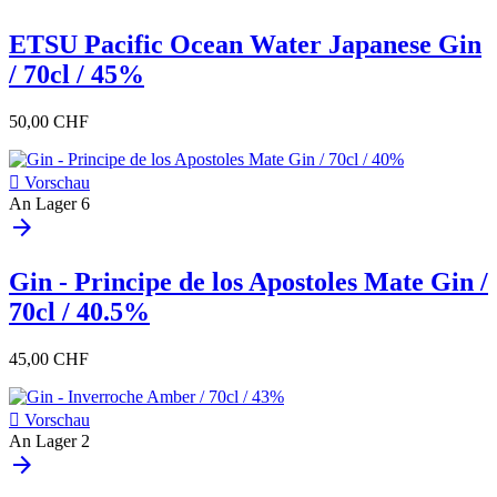
ETSU Pacific Ocean Water Japanese Gin
/ 70cl / 45%
50,00 CHF

Vorschau
An Lager
6
arrow_forward
Gin - Principe de los Apostoles Mate Gin /
70cl / 40.5%
45,00 CHF

Vorschau
An Lager
2
arrow_forward