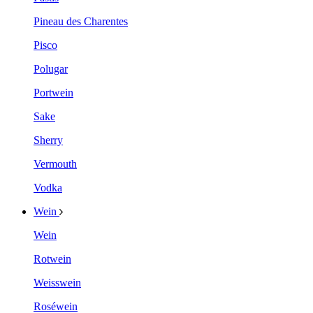
Pineau des Charentes
Pisco
Polugar
Portwein
Sake
Sherry
Vermouth
Vodka
Wein
Wein
Rotwein
Weisswein
Roséwein