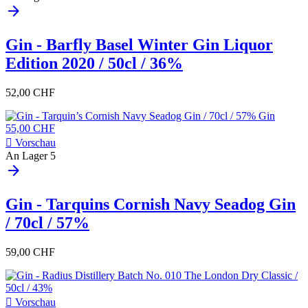
arrow_forward
Gin - Barfly Basel Winter Gin Liquor
Edition 2020 / 50cl / 36%
52,00 CHF

Vorschau
An Lager
5
arrow_forward
Gin - Tarquins Cornish Navy Seadog Gin
/ 70cl / 57%
59,00 CHF

Vorschau