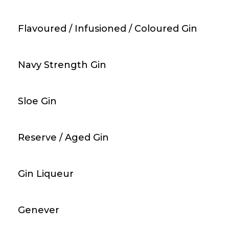
Gin - Prairie Gin / 70cl / 40%
Flavoured / Infusioned / Coloured Gin
55,00 CHF
Navy Strength Gin
favorite_border
Sloe Gin
arrow_forward
An Lager
3
Reserve / Aged Gin
Gin - Crafter's Wild Forest Gin / 70cl / 47%
Gin Liqueur
43,00 CHF
favorite_border
Genever