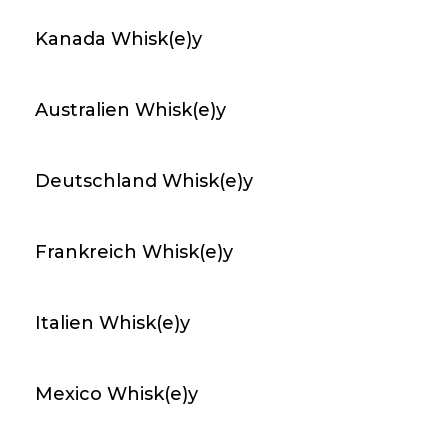
arrow_forward
An Lager
8
Kanada Whisk(e)y
Porcelain Shanghai Dry Gin, 70 cl, 43 % vol.
Australien Whisk(e)y
59,00 CHF
favorite_border
Deutschland Whisk(e)y
Frankreich Whisk(e)y
arrow_forward
An Lager
3
Gin - Harahorn Cask Aged Gin / 50cl / 41.7%
Italien Whisk(e)y
50,00 CHF
Mexico Whisk(e)y
favorite_border