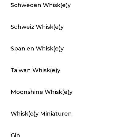
Schweden Whisk(e)y
Schweiz Whisk(e)y
arrow_forward
An Lager
2
Gin - Tann's / 70cl / 40%
Spanien Whisk(e)y
35,00 CHF
Taiwan Whisk(e)y
favorite_border
Moonshine Whisk(e)y
arrow_forward
An Lager
4
Whisk(e)y Miniaturen
Gin - St. George Dry Rye / 70cl / 45%
Gin