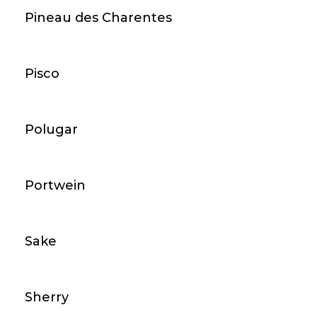
Pineau des Charentes
|
© 2026 - casadeltequila
Created by ihrewebagentur.ch
Pisco
Polugar
Portwein
Sake
Sherry