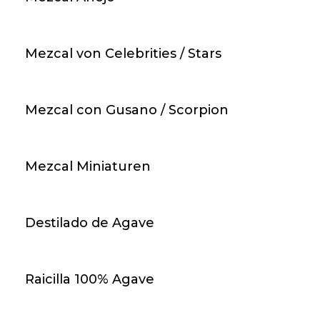
arrow_forward
An Lager
0
Gin - Edinburgh Rhubarb & Ginger / 70cl / 40%
Mezcal von Celebrities / Stars
40,00 CHF
Mezcal con Gusano / Scorpion
favorite_border
Mezcal Miniaturen
NICHT AUF LAGER
arrow_forward
An Lager
0
Destilado de Agave
Gin - Tinto Red Premium Gin / 70cl / 40%
55,00 CHF
Raicilla 100% Agave
favorite_border