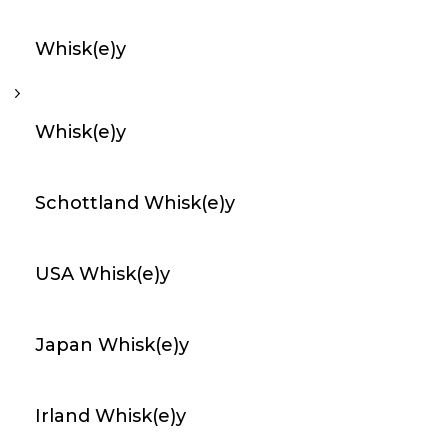
48,00 CHF
Whisk(e)y
favorite_border
Whisk(e)y
arrow_forward
An Lager
6
Schottland Whisk(e)y
Gin - Studer Highland Cinnamon Sloe Gin Mini / 20cl /
26.6%
USA Whisk(e)y
23,00 CHF
Japan Whisk(e)y
favorite_border
Irland Whisk(e)y