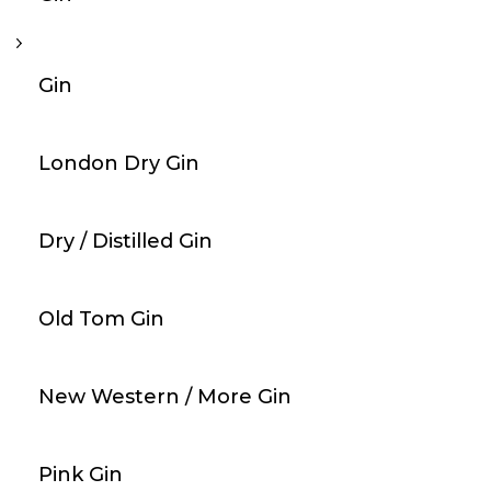
47,00 CHF
favorite_border
Gin
London Dry Gin
arrow_forward
An Lager
3
Old Pilot's Barrel Aged Gin / 70cl / 43%
Dry / Distilled Gin
65,00 CHF
Old Tom Gin
favorite_border
New Western / More Gin
arrow_forward
An Lager
4
Pink Gin