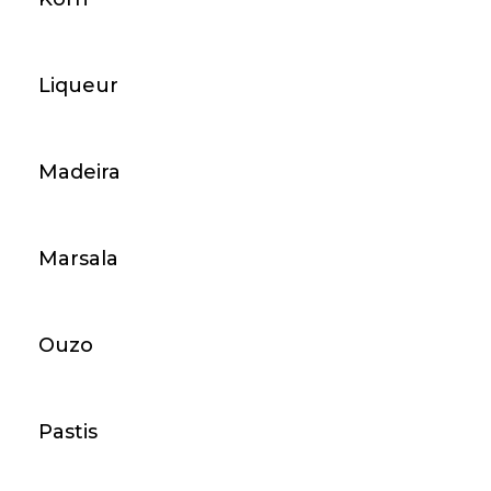

Artikel

Unternehmen
Liqueur

Ihr Konto
Madeira
keyboard_arrow_down
Shop-Einstellungen
Marsala
Ouzo
Pastis