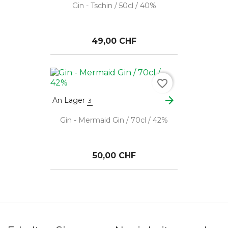
Gin - Tschin / 50cl / 40%
49,00 CHF
favorite_border
arrow_forward
An Lager
3
Gin - Mermaid Gin / 70cl / 42%
50,00 CHF