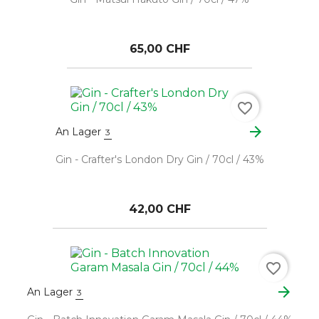
65,00 CHF
favorite_border
arrow_forward
An Lager
3
Gin - Crafter's London Dry Gin / 70cl / 43%
42,00 CHF
favorite_border
arrow_forward
An Lager
3