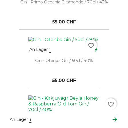
Gin - Primo Oceania Giramondo / 70cl / 43%
55,00 CHF
favorite_border
arrow_forward
An Lager
1
Gin - Otenba Gin / 50cl / 40%
55,00 CHF
favorite_border
arrow_forward
An Lager
1