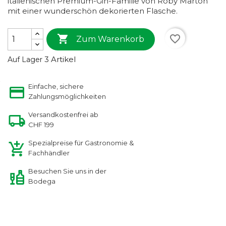
italienischen Premium-Gin-Familie von Roby Marton
mit einer wunderschön dekorierten Flasche.

favorite_border
Zum Warenkorb
3 Artikel
Auf Lager
Einfache, sichere
Zahlungsmöglichkeiten
Versandkostenfrei ab
CHF 199
Spezialpreise für Gastronomie &
Fachhändler
Besuchen Sie uns in der
Bodega