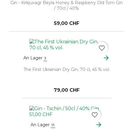
Gin - Kirkjuvagr Beyla Honey & Raspberry Old Tom Gin
/ 70cl / 40%
59,00 CHF
favorite_border
arrow_forward
An Lager
3
The First Ukrainian Dry Gin, 70 cl, 45 % vol.
79,00 CHF
favorite_border
arrow_forward
An Lager
13