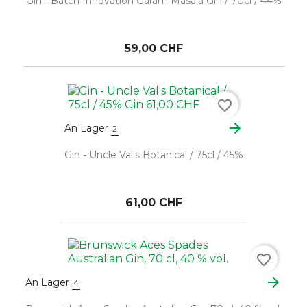
Gin - Batch Innovation Garam Masala Gin / 70cl / 44%
59,00 CHF
favorite_border
arrow_forward
An Lager
2
Gin - Uncle Val's Botanical / 75cl / 45%
61,00 CHF
favorite_border
arrow_forward
An Lager
4