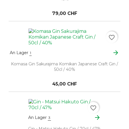
79,00 CHF
favorite_border
arrow_forward
An Lager
1
Komasa Gin Sakurajima Komikan Japanese Craft Gin /
50cl / 40%
45,00 CHF
favorite_border
arrow_forward
An Lager
3
Gin - Matsui Hakuto Gin / 70cl / 47%