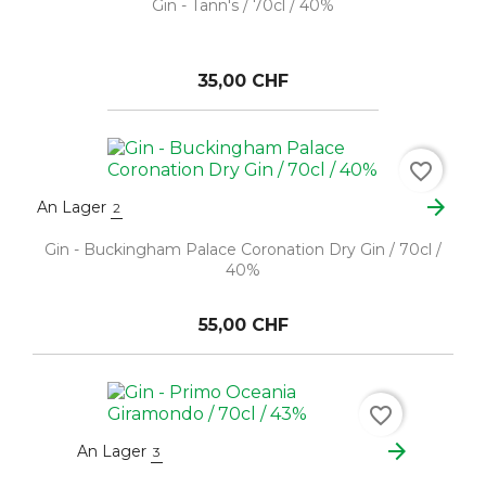
Gin - Tann's / 70cl / 40%
35,00 CHF
favorite_border
arrow_forward
An Lager
2
Gin - Buckingham Palace Coronation Dry Gin / 70cl /
40%
55,00 CHF
favorite_border
arrow_forward
An Lager
3