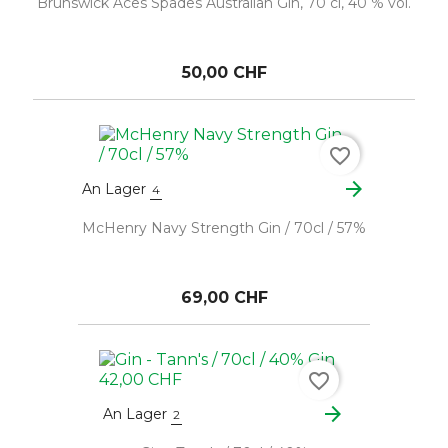
Brunswick Aces Spades Australian Gin, 70 cl, 40 % vol.
50,00 CHF
favorite_border
arrow_forward
An Lager
4
McHenry Navy Strength Gin / 70cl / 57%
69,00 CHF
favorite_border
arrow_forward
An Lager
2