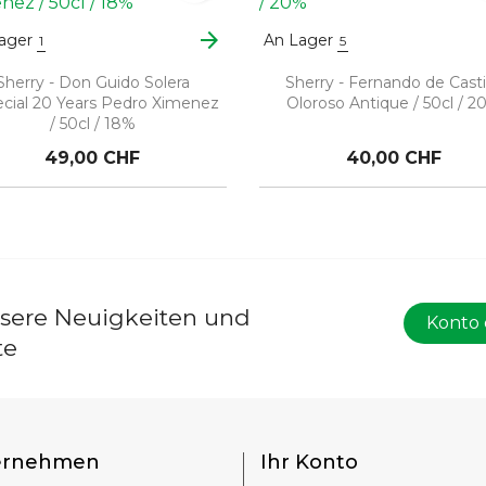
arrow_forward
ager
An Lager
1
5
Sherry - Don Guido Solera
Sherry - Fernando de Casti
cial 20 Years Pedro Ximenez
Oloroso Antique / 50cl / 2
/ 50cl / 18%
49,00 CHF
40,00 CHF
nsere Neuigkeiten und
Konto 
te
ernehmen
Ihr Konto