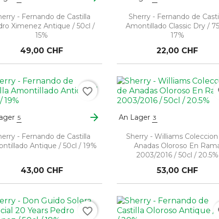
erry - Fernando de Castilla
Sherry - Fernando de Casti
ro Ximenez Antique / 50cl /
Amontillado Classic Dry / 75
15%
17%
49,00 CHF
22,00 CHF
favorite_border
fa
arrow_forward
ager
An Lager
5
3
erry - Fernando de Castilla
Sherry - Williams Coleccion
ntillado Antique / 50cl / 19%
Anadas Oloroso En Ram
2003/2016 / 50cl / 20.5%
43,00 CHF
53,00 CHF
favorite_border
fa