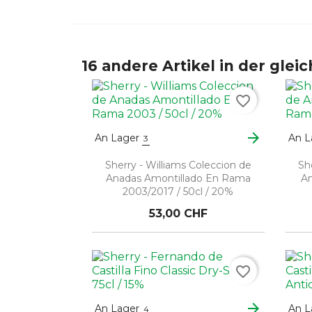
16 andere Artikel in der glei
favorite_border
arrow_forward
An Lager
An L
3
Sherry - Williams Coleccion de
Sh
Anadas Amontillado En Rama
An
2003/2017 / 50cl / 20%
53,00 CHF
favorite_border
arrow_forward
An Lager
An L
4