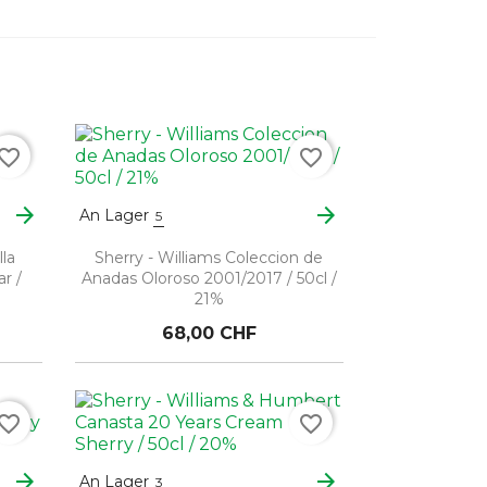
vorite_border
favorite_border
arrow_forward
arrow_forward
An Lager
5
lla
Sherry - Williams Coleccion de
r /
Anadas Oloroso 2001/2017 / 50cl /
21%
68,00 CHF
vorite_border
favorite_border
arrow_forward
arrow_forward
An Lager
3