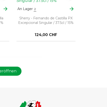
arrow_forward
arrow_forward
An Lager
2
lla
Sherry - Fernando de Castilla PX
0%
Excepcional Singular / 37.5cl / 15%
124,00 CHF
eröffnen