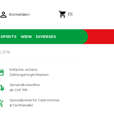

shopping_cart
(0)
Anmelden
SPIRITS
WEIN
DIVERSES
 / 20%
Einfache, sichere
Zahlungsmöglichkeiten
Versandkostenfrei
ab CHF 199
Spezialpreise für Gastronomie
& Fachhändler