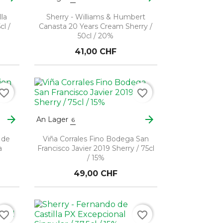
lla
Sherry - Williams & Humbert
cl /
Canasta 20 Years Cream Sherry /
50cl / 20%
41,00 CHF
vorite_border
favorite_border
arrow_forward
arrow_forward
An Lager
6
 de
Viña Corrales Fino Bodega San
a
Francisco Javier 2019 Sherry / 75cl
/ 15%
49,00 CHF
vorite_border
favorite_border