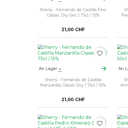
Sherry - Fernando de Castilla Fino
Sh
Classic Dry-Sec / 75cl / 15%
Ped
21,00 CHF
favorite_border
arrow_forward
An Lager
An L
4
Sherry - Fernando de Castilla
Sh
Manzanilla Classic Dry / 75cl / 15%
Amo
21,00 CHF
favorite_border