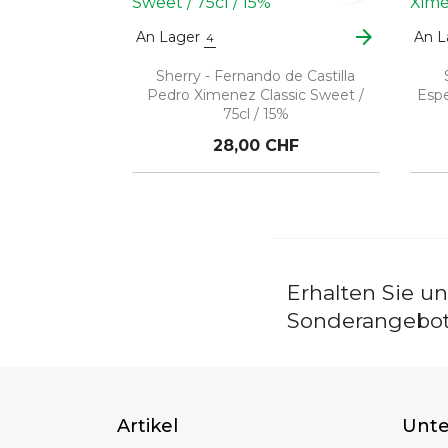
arrow_forward
An Lager
An L
4
Sherry - Fernando de Castilla
Pedro Ximenez Classic Sweet /
Espe
75cl / 15%
28,00 CHF
Erhalten Sie u
Sonderangebo
Artikel
Unt