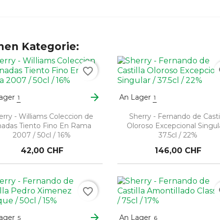
chen Kategorie:
favorite_border
fa
arrow_forward
ager
An Lager
1
1
erry - Williams Coleccion de
Sherry - Fernando de Casti
adas Tiento Fino En Rama
Oloroso Excepcional Singula
2007 / 50cl / 16%
37.5cl / 22%
42,00 CHF
146,00 CHF
favorite_border
fa
arrow_forward
ager
An Lager
5
6