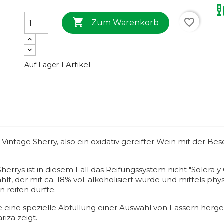

favorite_border
Zum Warenkorb
1 Artikel
Auf Lager
Vintage Sherry, also ein oxidativ gereifter Wein mit der Bes
errys ist in diesem Fall das Reifungssystem nicht "Solera y 
, der mit ca. 18% vol. alkoholisiert wurde und mittels phy
 reifen durfte.
ine spezielle Abfüllung einer Auswahl von Fässern herges
iza zeigt.