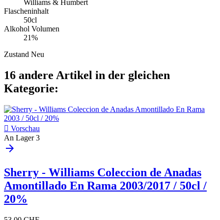
Williams & Humbert
Flascheninhalt
50cl
Alkohol Volumen
21%
Zustand
Neu
16 andere Artikel in der gleichen
Kategorie:

Vorschau
An Lager
3
arrow_forward
Sherry - Williams Coleccion de Anadas
Amontillado En Rama 2003/2017 / 50cl /
20%
53,00 CHF