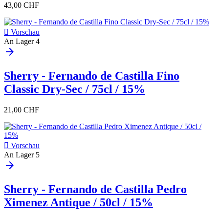
43,00 CHF

Vorschau
An Lager
4
arrow_forward
Sherry - Fernando de Castilla Fino
Classic Dry-Sec / 75cl / 15%
21,00 CHF

Vorschau
An Lager
5
arrow_forward
Sherry - Fernando de Castilla Pedro
Ximenez Antique / 50cl / 15%