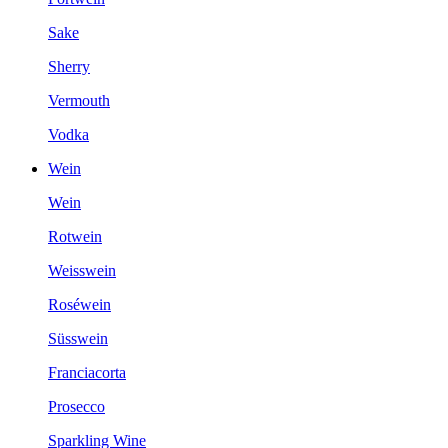
Sake
Sherry
Vermouth
Vodka
Wein
Wein
Rotwein
Weisswein
Roséwein
Süsswein
Franciacorta
Prosecco
Sparkling Wine