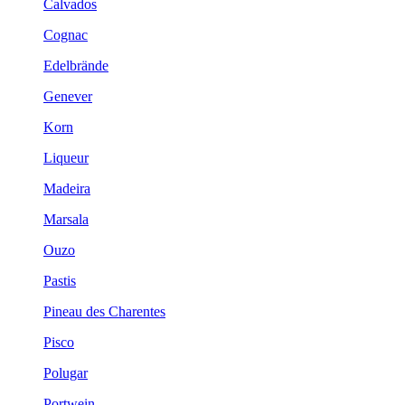
Calvados
Cognac
Edelbrände
Genever
Korn
Liqueur
Madeira
Marsala
Ouzo
Pastis
Pineau des Charentes
Pisco
Polugar
Portwein