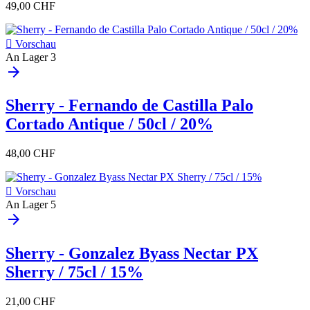
49,00 CHF

Vorschau
An Lager
3
arrow_forward
Sherry - Fernando de Castilla Palo
Cortado Antique / 50cl / 20%
48,00 CHF

Vorschau
An Lager
5
arrow_forward
Sherry - Gonzalez Byass Nectar PX
Sherry / 75cl / 15%
21,00 CHF