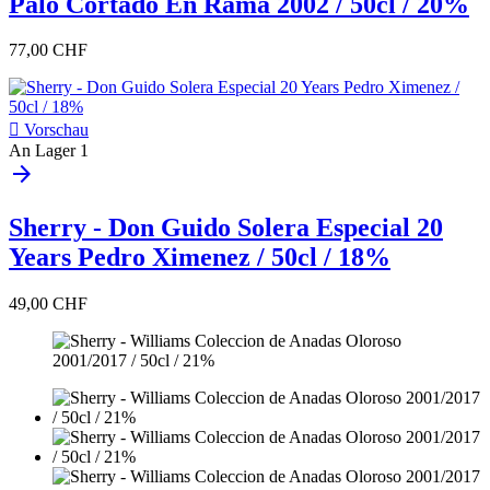
Palo Cortado En Rama 2002 / 50cl / 20%
77,00 CHF

Vorschau
An Lager
1
arrow_forward
Sherry - Don Guido Solera Especial 20
Years Pedro Ximenez / 50cl / 18%
49,00 CHF