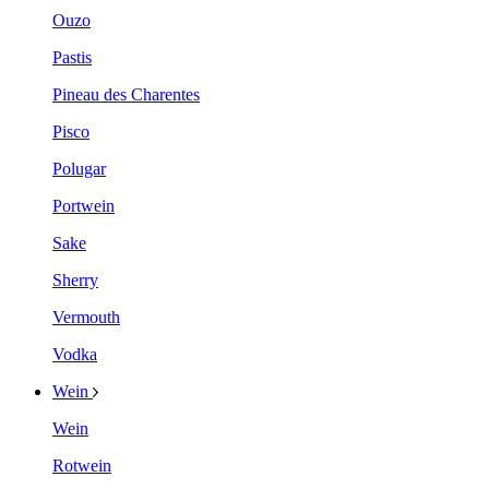
Ouzo
Pastis
Pineau des Charentes
Pisco
Polugar
Portwein
Sake
Sherry
Vermouth
Vodka
Wein
Wein
Rotwein