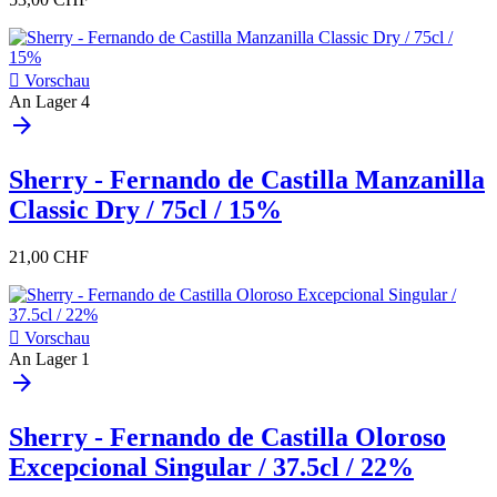

Vorschau
An Lager
4
arrow_forward
Sherry - Fernando de Castilla Manzanilla
Classic Dry / 75cl / 15%
21,00 CHF

Vorschau
An Lager
1
arrow_forward
Sherry - Fernando de Castilla Oloroso
Excepcional Singular / 37.5cl / 22%