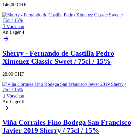
146,00 CHF

Vorschau
An Lager
4
arrow_forward
Sherry - Fernando de Castilla Pedro
Ximenez Classic Sweet / 75cl / 15%
28,00 CHF

Vorschau
An Lager
6
arrow_forward
Viña Corrales Fino Bodega San Francisco
Javier 2019 Sherry / 75cl / 15%