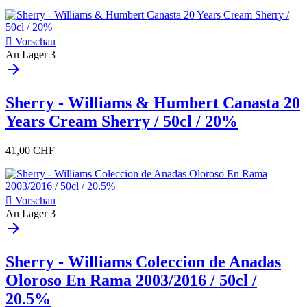

Vorschau
An Lager
3
arrow_forward
Sherry - Williams & Humbert Canasta 20
Years Cream Sherry / 50cl / 20%
41,00 CHF

Vorschau
An Lager
3
arrow_forward
Sherry - Williams Coleccion de Anadas
Oloroso En Rama 2003/2016 / 50cl /
20.5%