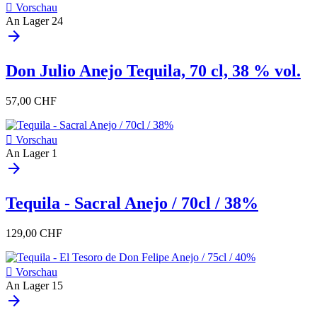

Vorschau
An Lager
24
arrow_forward
Don Julio Anejo Tequila, 70 cl, 38 % vol.
57,00 CHF

Vorschau
An Lager
1
arrow_forward
Tequila - Sacral Anejo / 70cl / 38%
129,00 CHF

Vorschau
An Lager
15
arrow_forward