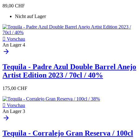
89,00 CHF
Nicht auf Lager

Vorschau
An Lager
4
arrow_forward
Tequila - Padre Azul Double Barrel Anejo
Artist Edition 2023 / 70cl / 40%
175,00 CHF

Vorschau
An Lager
3
arrow_forward
Tequila - Corralejo Gran Reserva / 100cl