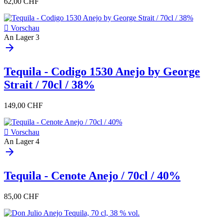
62,00 CHF

Vorschau
An Lager
3
arrow_forward
Tequila - Codigo 1530 Anejo by George
Strait / 70cl / 38%
149,00 CHF

Vorschau
An Lager
4
arrow_forward
Tequila - Cenote Anejo / 70cl / 40%
85,00 CHF