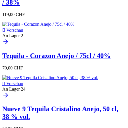
/ 38%
119,00 CHF

Vorschau
An Lager
2
arrow_forward
Tequila - Corazon Anejo / 75cl / 40%
70,00 CHF

Vorschau
An Lager
24
arrow_forward
Nueve 9 Tequila Cristalino Anejo, 50 cl,
38 % vol.