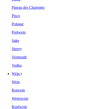
Pineau des Charentes
Pisco
Polugar
Portwein
Sake
Sherry
Vermouth
Vodka
Wein
Wein
Rotwein
Weisswein
Roséwein