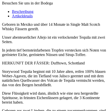
Besuchen Sie uns in der Bodega
Beschreibung
Artikeldetails
Geboren in Mexiko und über 14 Monate in Single Malt Scotch
Whisky Fässern gereift.
Unser abenteuerlicher Añejo ist ein verlockender Tequila mit zwei
Seiten.
In jedem tief bernsteinfarbenen Tropfen verstecken sich Noten von
gerösteter Eiche, gerösteten Nüssen und Sirup-Toffee.
HERKUNFT DER FÄSSER: Dufftown, Schottland
Storywood Tequila beginnt mit 10 Jahre alten, reifen 100% blauen
Weber-Agaven, die im Tiefland von Jalisco geerntet und mit dem
natürlichen Quellwasser des Volcan de Tequila vermischt werden,
das von den Bergen herabfließt.
Diese Flüssigkeit wird dann, ähnlich wie eine neu hergestellte
Spirituose, in feinsten Eichenfässern gelagert, die 3 Kontinente
bereist haben.
Geboren aus zwei Ländern, die zu einem zusammenkommen, sind