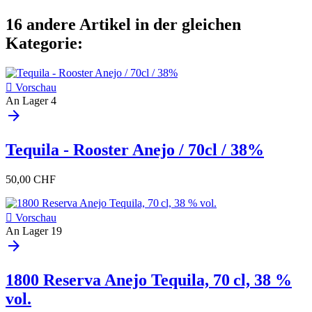
16 andere Artikel in der gleichen
Kategorie:

Vorschau
An Lager
4
arrow_forward
Tequila - Rooster Anejo / 70cl / 38%
50,00 CHF

Vorschau
An Lager
19
arrow_forward
1800 Reserva Anejo Tequila, 70 cl, 38 %
vol.