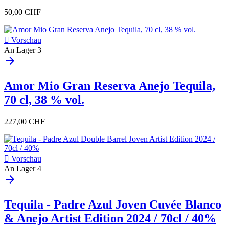
50,00 CHF

Vorschau
An Lager
3
arrow_forward
Amor Mio Gran Reserva Anejo Tequila,
70 cl, 38 % vol.
227,00 CHF

Vorschau
An Lager
4
arrow_forward
Tequila - Padre Azul Joven Cuvée Blanco
& Anejo Artist Edition 2024 / 70cl / 40%