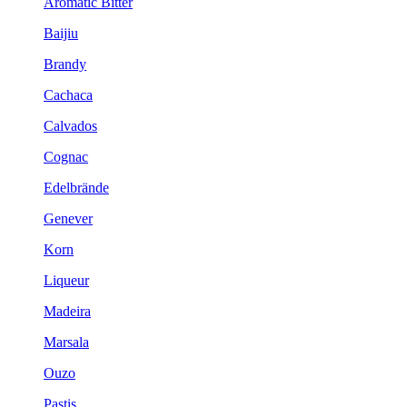
Aromatic Bitter
Baijiu
Brandy
Cachaca
Calvados
Cognac
Edelbrände
Genever
Korn
Liqueur
Madeira
Marsala
Ouzo
Pastis