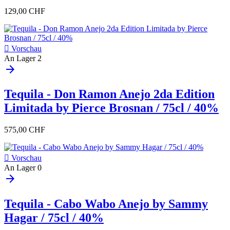
129,00 CHF

Vorschau
An Lager
2
arrow_forward
Tequila - Don Ramon Anejo 2da Edition
Limitada by Pierce Brosnan / 75cl / 40%
575,00 CHF

Vorschau
An Lager
0
arrow_forward
Tequila - Cabo Wabo Anejo by Sammy
Hagar / 75cl / 40%