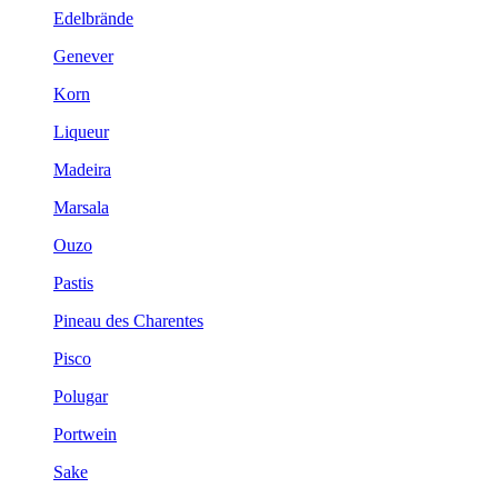
Edelbrände
Genever
Korn
Liqueur
Madeira
Marsala
Ouzo
Pastis
Pineau des Charentes
Pisco
Polugar
Portwein
Sake