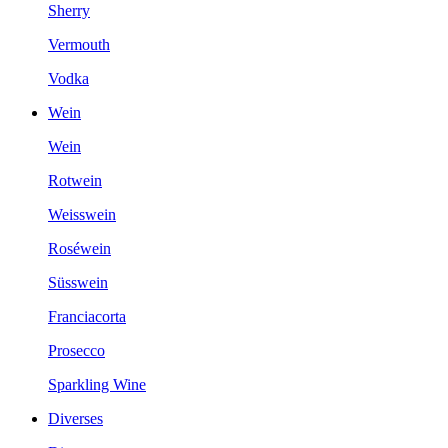
Sherry
Vermouth
Vodka
Wein
Wein
Rotwein
Weisswein
Roséwein
Süsswein
Franciacorta
Prosecco
Sparkling Wine
Diverses