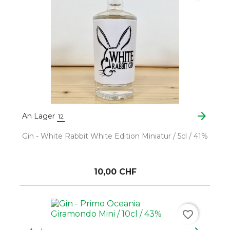
arrow_forward
An Lager
12
Gin - White Rabbit White Edition Miniatur / 5cl / 41%
10,00 CHF
favorite_border