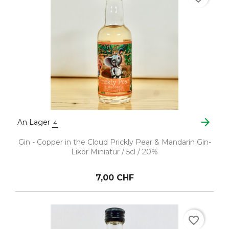
arrow_forward
An Lager
4
Gin - Copper in the Cloud Prickly Pear & Mandarin Gin-
Likör Miniatur / 5cl / 20%
7,00 CHF
favorite_border