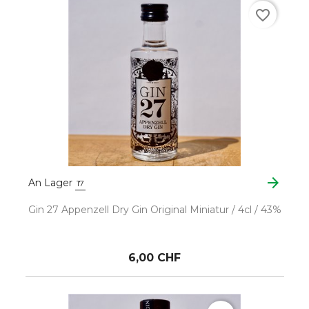
favorite_border
arrow_forward
An Lager
17
Gin 27 Appenzell Dry Gin Original Miniatur / 4cl / 43%
6,00 CHF