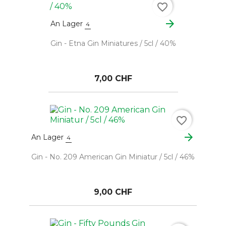
favorite_border
arrow_forward
An Lager
4
Gin - Etna Gin Miniatures / 5cl / 40%
7,00 CHF
favorite_border
arrow_forward
An Lager
4
Gin - No. 209 American Gin Miniatur / 5cl / 46%
9,00 CHF