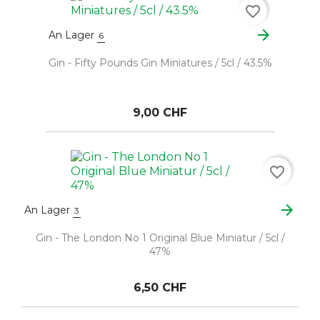
favorite_border
arrow_forward
An Lager
6
Gin - Fifty Pounds Gin Miniatures / 5cl / 43.5%
9,00 CHF
favorite_border
arrow_forward
An Lager
3
Gin - The London No 1 Original Blue Miniatur / 5cl /
47%
6,50 CHF