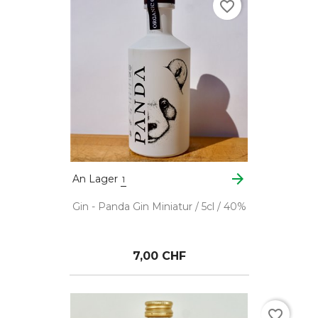
favorite_border
arrow_forward
An Lager
1
Gin - Panda Gin Miniatur / 5cl / 40%
7,00 CHF
favorite_border