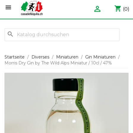


shopping_cart
(0)
search
Startseite
Diverses
Miniaturen
Gin Miniaturen
Morris Dry Gin by The Wild Alps Miniatur / 10cl / 47%