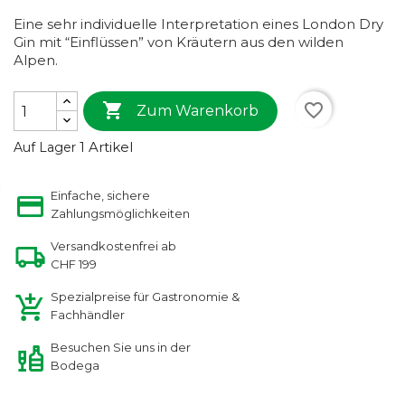
Eine sehr individuelle Interpretation eines London Dry
Gin mit “Einflüssen” von Kräutern aus den wilden
Alpen.

favorite_border
Zum Warenkorb
1 Artikel
Auf Lager
Einfache, sichere
Zahlungsmöglichkeiten
Versandkostenfrei ab
CHF 199
Spezialpreise für Gastronomie &
Fachhändler
Besuchen Sie uns in der
Bodega