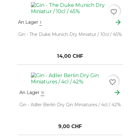
favorite_border
arrow_forward
An Lager
1
Gin - The Duke Munich Dry Miniatur / 10cl / 45%
14,00 CHF
favorite_border
arrow_forward
An Lager
11
Gin - Adler Berlin Dry Gin Miniatures / 4cl / 42%
9,00 CHF