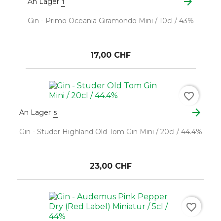
arrow_forward
An Lager
1
Gin - Primo Oceania Giramondo Mini / 10cl / 43%
17,00 CHF
favorite_border
arrow_forward
An Lager
5
Gin - Studer Highland Old Tom Gin Mini / 20cl / 44.4%
23,00 CHF
favorite_border