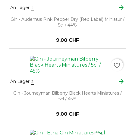
arrow_forward
An Lager
2
Gin - Audemus Pink Pepper Dry (Red Label) Miniatur /
5cl / 44%
9,00 CHF
favorite_border
arrow_forward
An Lager
2
Gin - Journeyman Bilberry Black Hearts Miniatures /
5cl / 45%
9,00 CHF