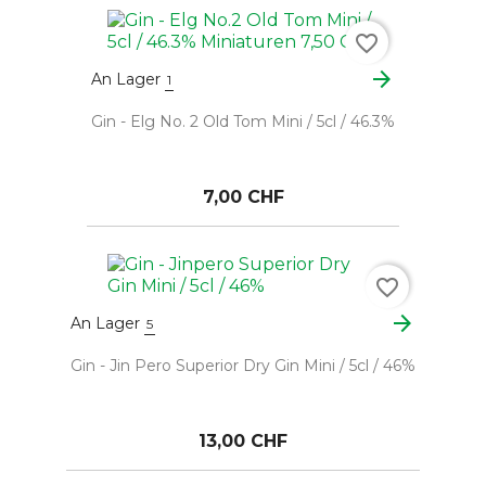
favorite_border
arrow_forward
An Lager
1
Gin - Elg No. 2 Old Tom Mini / 5cl / 46.3%
7,00 CHF
favorite_border
arrow_forward
An Lager
5
Gin - Jin Pero Superior Dry Gin Mini / 5cl / 46%
13,00 CHF