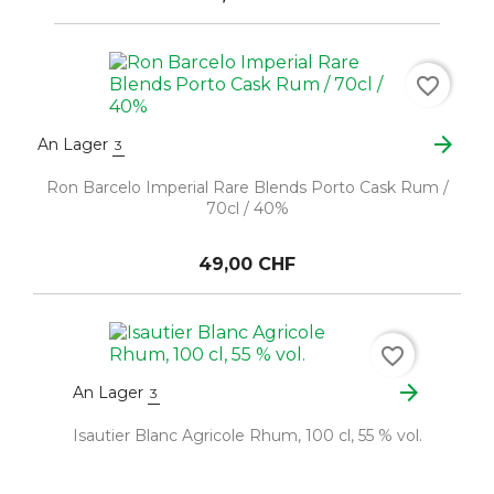
favorite_border
arrow_forward
An Lager
3
Ron Barcelo Imperial Rare Blends Porto Cask Rum /
70cl / 40%
49,00 CHF
favorite_border
arrow_forward
An Lager
3
Isautier Blanc Agricole Rhum, 100 cl, 55 % vol.