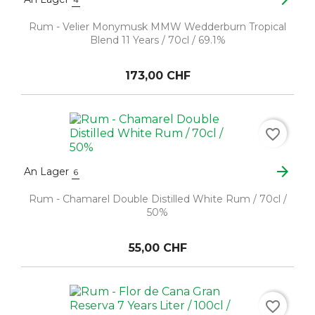
Rum - Velier Monymusk MMW Wedderburn Tropical
Blend 11 Years / 70cl / 69.1%
173,00 CHF
favorite_border
arrow_forward
An Lager
6
Rum - Chamarel Double Distilled White Rum / 70cl /
50%
55,00 CHF
favorite_border