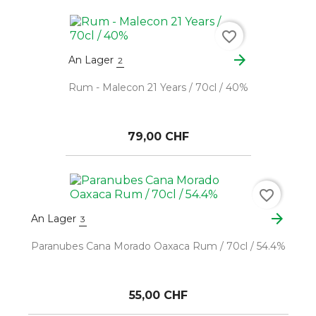
favorite_border
arrow_forward
An Lager
2
Rum - Malecon 21 Years / 70cl / 40%
79,00 CHF
favorite_border
arrow_forward
An Lager
3
Paranubes Cana Morado Oaxaca Rum / 70cl / 54.4%
55,00 CHF