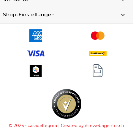
keyboard_arrow_down
Shop-Einstellungen
|
© 2026 - casadeltequila
Created by ihrewebagentur.ch