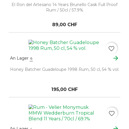
El Ron del Artesano 14 Years Brunello Cask Full Proof
Rum / 50cl / 57.9%
89,00 CHF
favorite_border
arrow_forward
An Lager
6
Honey Batcher Guadeloupe 1998 Rum, 50 cl, 54 % vol.
195,00 CHF
favorite_border
arrow_forward
An Lager
4