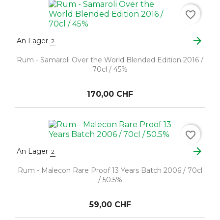
favorite_border
arrow_forward
An Lager
2
Rum - Samaroli Over the World Blended Edition 2016 /
70cl / 45%
170,00 CHF
favorite_border
arrow_forward
An Lager
2
Rum - Malecon Rare Proof 13 Years Batch 2006 / 70cl
/ 50.5%
59,00 CHF