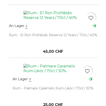
favorite_border
arrow_forward
An Lager
2
Rum - El Ron Prohibido Reserva 12 Years / 70cl / 40%
45,00 CHF
favorite_border
arrow_forward
An Lager
3
Rum - Palmare Caramelo Rum-Likör / 70cl / 30%
25,00 CHF