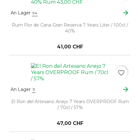
arrow_forward
An Lager
94
Rum Flor de Cana Gran Reserva 7 Years Liter / 100cl /
40%
41,00 CHF
favorite_border
arrow_forward
An Lager
11
El Ron del Artesano Anejo 7 Years OVERPROOF Rum
/ 70cl / 57%
47,00 CHF