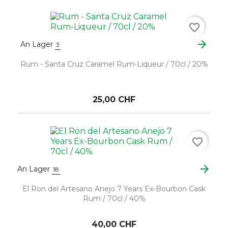
favorite_border
arrow_forward
An Lager
3
Rum - Santa Cruz Caramel Rum-Liqueur / 70cl / 20%
25,00 CHF
favorite_border
arrow_forward
An Lager
18
El Ron del Artesano Anejo 7 Years Ex-Bourbon Cask
Rum / 70cl / 40%
40,00 CHF