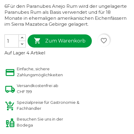
6Für den Paranubes Anejo Rum wird der ungelagerte
Paranubes Rum als Basis verwendet und für 18
Monate in ehemaligen amerikanischen Eichenfässern
im Sierra Mazateca Gebirge gelagert.

favorite_border
Zum Warenkorb
4 Artikel
Auf Lager
Einfache, sichere
Zahlungsmöglichkeiten
Versandkostenfrei ab
CHF 199
Spezialpreise für Gastronomie &
Fachhändler
Besuchen Sie uns in der
Bodega