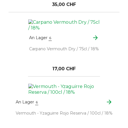
35,00 CHF
arrow_forward
An Lager
6
Carpano Vermouth Dry / 75cl / 18%
17,00 CHF
arrow_forward
An Lager
6
Vermouth - Yzaguirre Rojo Reserva / 100cl / 18%