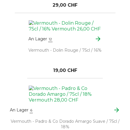
29,00 CHF
arrow_forward
An Lager
12
Vermouth - Dolin Rouge / 75cl / 16%
19,00 CHF
arrow_forward
An Lager
6
Vermouth - Padro & Co Dorado Amargo Suave / 75cl /
18%