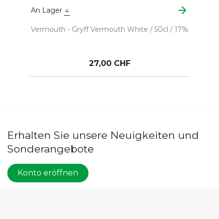
arrow_forward
An Lager
4
Vermouth - Gryff Vermouth White / 50cl / 17%
27,00 CHF
Erhalten Sie unsere Neuigkeiten und
Sonderangebote
Konto eröffnen