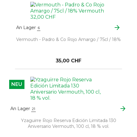
arrow_forward
An Lager
6
Vermouth - Padro & Co Rojo Amargo / 75cl / 18%
35,00 CHF
NEU
arrow_forward
An Lager
21
Yzaguirre Rojo Reserva Edición Limitada 130
Aniversario Vermouth, 100 cl, 18 % vol.