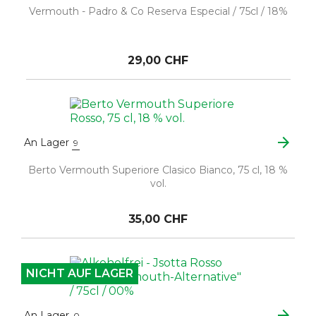
Vermouth - Padro & Co Reserva Especial / 75cl / 18%
29,00 CHF
arrow_forward
An Lager
9
Berto Vermouth Superiore Clasico Bianco, 75 cl, 18 %
vol.
35,00 CHF
NICHT AUF LAGER
arrow_forward
An Lager
0