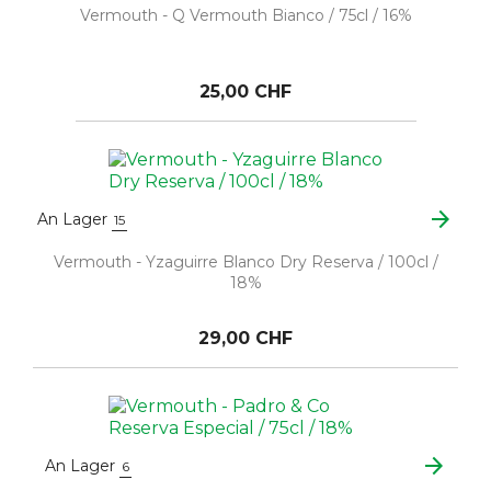
Vermouth - Q Vermouth Bianco / 75cl / 16%
25,00 CHF
arrow_forward
An Lager
15
Vermouth - Yzaguirre Blanco Dry Reserva / 100cl /
18%
29,00 CHF
arrow_forward
An Lager
6