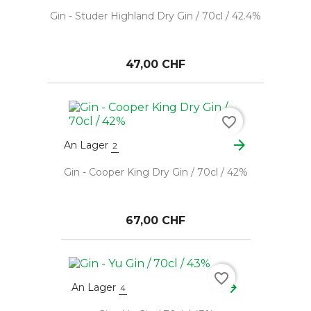
Gin - Studer Highland Dry Gin / 70cl / 42.4%
47,00 CHF
favorite_border
arrow_forward
An Lager
2
Gin - Cooper King Dry Gin / 70cl / 42%
67,00 CHF
favorite_border
arrow_forward
An Lager
4