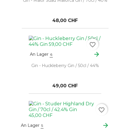
Gin - Maior Suau Mallorca Gin / 70cl / 40%
48,00 CHF
favorite_border
arrow_forward
An Lager
6
Gin - Huckleberry Gin / 50cl / 44%
49,00 CHF
favorite_border
arrow_forward
An Lager
5