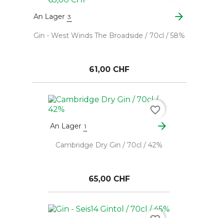
arrow_forward
An Lager
3
Gin - West Winds The Broadside / 70cl / 58%
61,00 CHF
favorite_border
arrow_forward
An Lager
1
Cambridge Dry Gin / 70cl / 42%
65,00 CHF