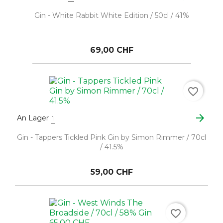
Gin - White Rabbit White Edition / 50cl / 41%
69,00 CHF
favorite_border
arrow_forward
An Lager
1
Gin - Tappers Tickled Pink Gin by Simon Rimmer / 70cl
/ 41.5%
59,00 CHF
favorite_border