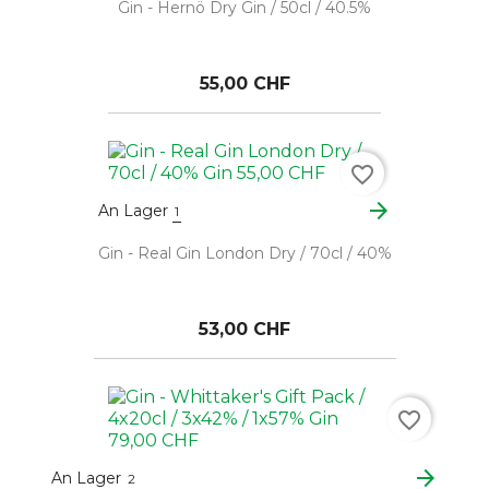
Gin - Hernö Dry Gin / 50cl / 40.5%
55,00 CHF
favorite_border
arrow_forward
An Lager
1
Gin - Real Gin London Dry / 70cl / 40%
53,00 CHF
favorite_border
arrow_forward
An Lager
2