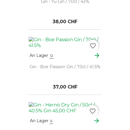
Gin - Yu Gin / 70cl / 43%
38,00 CHF
favorite_border
arrow_forward
An Lager
12
Gin - Boe Passion Gin / 70cl / 41.5%
37,00 CHF
favorite_border
arrow_forward
An Lager
6