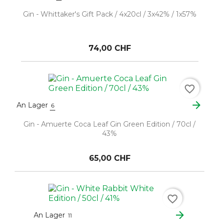
Gin - Whittaker's Gift Pack / 4x20cl / 3x42% / 1x57%
74,00 CHF
favorite_border
arrow_forward
An Lager
6
Gin - Amuerte Coca Leaf Gin Green Edition / 70cl /
43%
65,00 CHF
favorite_border
arrow_forward
An Lager
11