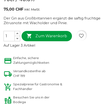
75,00 CHF
Inkl. MwSt.
Der Gin aus Großbritannien ergänzt die saftig fruchtige
Zitrusnote mit Wacholder und Pinie.

favorite_border
Zum Warenkorb
3 Artikel
Auf Lager
Einfache, sichere
Zahlungsmöglichkeiten
Versandkostenfrei ab
CHF 199
Spezialpreise für Gastronomie &
Fachhändler
Besuchen Sie uns in der
Bodega