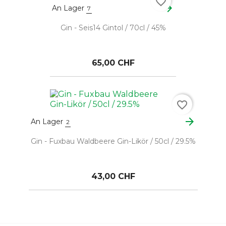
favorite_border
arrow_forward
An Lager
7
Gin - Seis14 Gintol / 70cl / 45%
65,00 CHF
favorite_border
arrow_forward
An Lager
2
Gin - Fuxbau Waldbeere Gin-Likör / 50cl / 29.5%
43,00 CHF