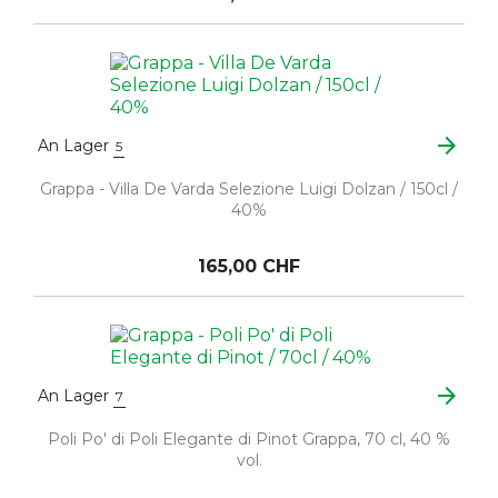
arrow_forward
An Lager
5
Grappa - Villa De Varda Selezione Luigi Dolzan / 150cl /
40%
165,00 CHF
arrow_forward
An Lager
7
Poli Po' di Poli Elegante di Pinot Grappa, 70 cl, 40 %
vol.