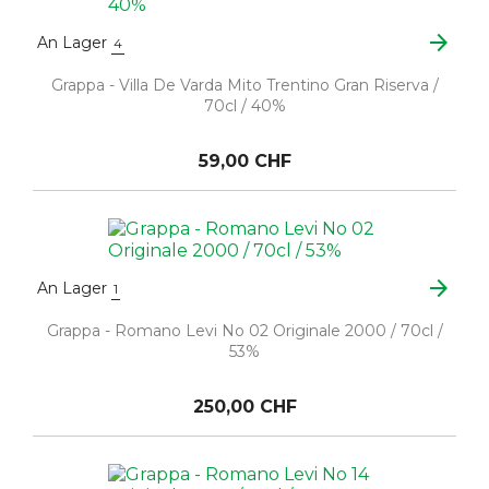
arrow_forward
An Lager
4
Grappa - Villa De Varda Mito Trentino Gran Riserva /
70cl / 40%
59,00 CHF
arrow_forward
An Lager
1
Grappa - Romano Levi No 02 Originale 2000 / 70cl /
53%
250,00 CHF