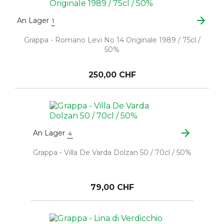
arrow_forward
An Lager
1
Grappa - Romano Levi No 14 Originale 1989 / 75cl /
50%
250,00 CHF
arrow_forward
An Lager
4
Grappa - Villa De Varda Dolzan 50 / 70cl / 50%
79,00 CHF