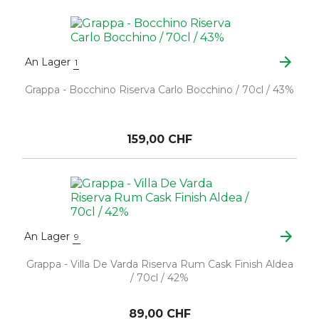
arrow_forward
An Lager
1
Grappa - Bocchino Riserva Carlo Bocchino / 70cl / 43%
159,00 CHF
arrow_forward
An Lager
9
Grappa - Villa De Varda Riserva Rum Cask Finish Aldea
/ 70cl / 42%
89,00 CHF