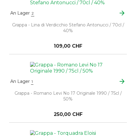
arrow_forward
An Lager
2
Grappa - Lina di Verdicchio Stefano Antonucci / 70cl /
40%
109,00 CHF
arrow_forward
An Lager
1
Grappa - Romano Levi No 17 Originale 1990 / 75cl /
50%
250,00 CHF