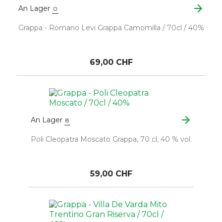
arrow_forward
An Lager
0
Grappa - Romano Levi Grappa Camomilla / 70cl / 40%
69,00 CHF
arrow_forward
An Lager
8
Poli Cleopatra Moscato Grappa, 70 cl, 40 % vol.
59,00 CHF