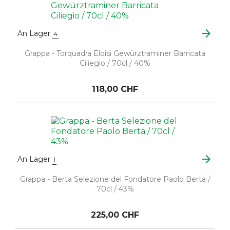
arrow_forward
An Lager
4
Grappa - Torquadra Eloisi Gewürztraminer Barricata
Ciliegio / 70cl / 40%
118,00 CHF
arrow_forward
An Lager
1
Grappa - Berta Selezione del Fondatore Paolo Berta /
70cl / 43%
225,00 CHF