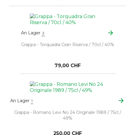
arrow_forward
An Lager
2
Grappa - Torquadra Gran Riserva / 70cl / 40%
79,00 CHF
arrow_forward
An Lager
1
Grappa - Romano Levi No 24 Originale 1989 / 75cl /
49%
250,00 CHF