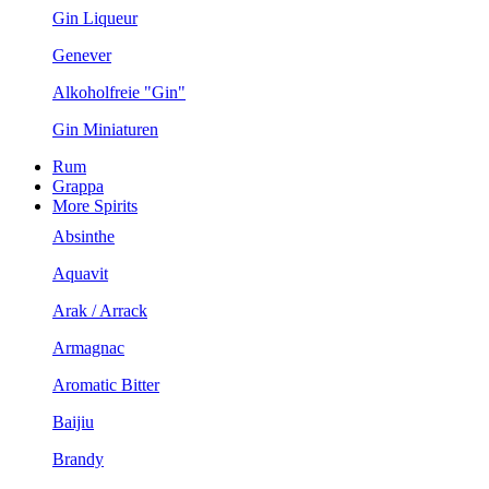
Gin Liqueur
Genever
Alkoholfreie "Gin"
Gin Miniaturen
Rum
Grappa
More Spirits
Absinthe
Aquavit
Arak / Arrack
Armagnac
Aromatic Bitter
Baijiu
Brandy