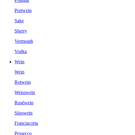
Polugar
Portwein
Sake
Sherry
Vermouth
Vodka
Wein
Wein
Rotwein
Weisswein
Roséwein
Süsswein
Franciacorta
Prosecco