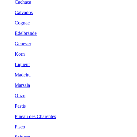
Cachaca
Calvados
Cognac
Edelbrände
Genever
Korn
Liqueur
Madeira
Marsala
Ouzo
Pastis
Pineau des Charentes
Pisco