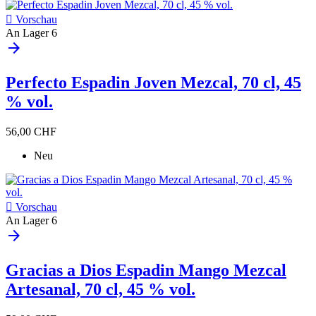

Vorschau
An Lager
6
arrow_forward
Perfecto Espadin Joven Mezcal, 70 cl, 45
% vol.
56,00 CHF
Neu

Vorschau
An Lager
6
arrow_forward
Gracias a Dios Espadin Mango Mezcal
Artesanal, 70 cl, 45 % vol.