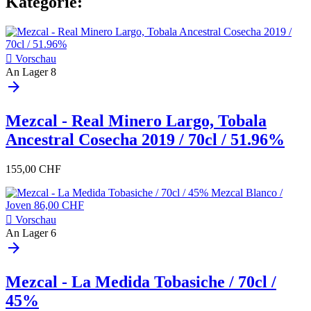
Kategorie:

Vorschau
An Lager
8
arrow_forward
Mezcal - Real Minero Largo, Tobala
Ancestral Cosecha 2019 / 70cl / 51.96%
155,00 CHF

Vorschau
An Lager
6
arrow_forward
Mezcal - La Medida Tobasiche / 70cl /
45%