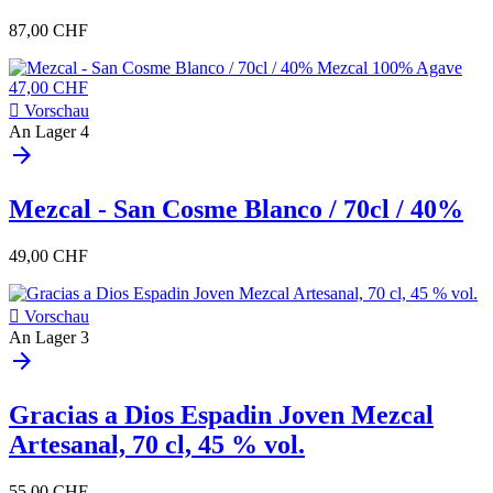
87,00 CHF

Vorschau
An Lager
4
arrow_forward
Mezcal - San Cosme Blanco / 70cl / 40%
49,00 CHF

Vorschau
An Lager
3
arrow_forward
Gracias a Dios Espadin Joven Mezcal
Artesanal, 70 cl, 45 % vol.
55,00 CHF