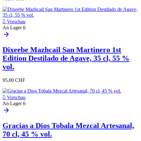

Vorschau
An Lager
6
arrow_forward
Dixeebe Mazhcail San Martinero 1st
Edition Destilado de Agave, 35 cl, 55 %
vol.
95,00 CHF

Vorschau
An Lager
6
arrow_forward
Gracias a Dios Tobala Mezcal Artesanal,
70 cl, 45 % vol.