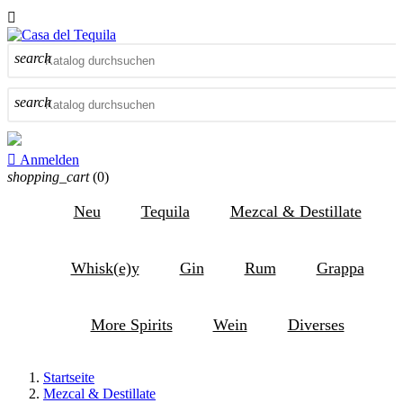

search
search

Anmelden
shopping_cart
(0)
Neu
Tequila
Mezcal & Destillate
Whisk(e)y
Gin
Rum
Grappa
More Spirits
Wein
Diverses
Startseite
Mezcal & Destillate