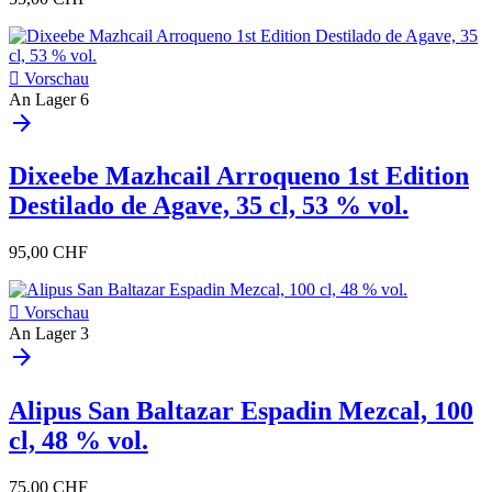

Vorschau
An Lager
6
arrow_forward
Dixeebe Mazhcail Arroqueno 1st Edition
Destilado de Agave, 35 cl, 53 % vol.
95,00 CHF

Vorschau
An Lager
3
arrow_forward
Alipus San Baltazar Espadin Mezcal, 100
cl, 48 % vol.
75,00 CHF