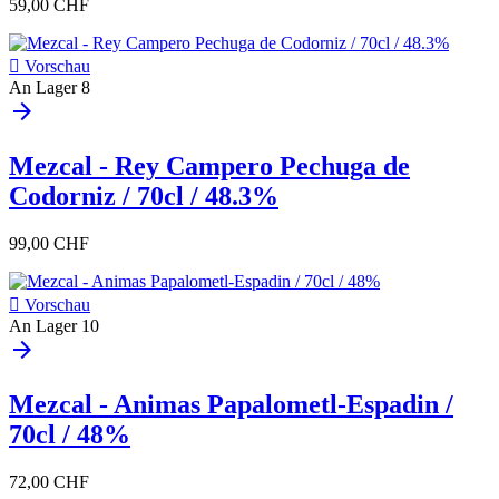
59,00 CHF

Vorschau
An Lager
8
arrow_forward
Mezcal - Rey Campero Pechuga de
Codorniz / 70cl / 48.3%
99,00 CHF

Vorschau
An Lager
10
arrow_forward
Mezcal - Animas Papalometl-Espadin /
70cl / 48%
72,00 CHF