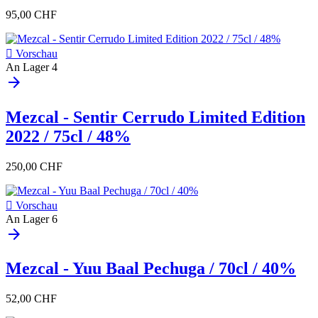
95,00 CHF

Vorschau
An Lager
4
arrow_forward
Mezcal - Sentir Cerrudo Limited Edition
2022 / 75cl / 48%
250,00 CHF

Vorschau
An Lager
6
arrow_forward
Mezcal - Yuu Baal Pechuga / 70cl / 40%
52,00 CHF