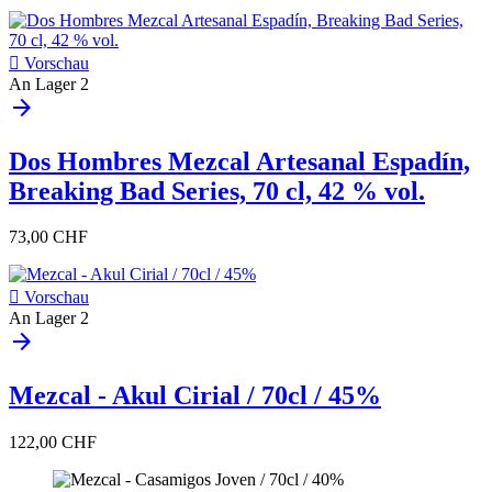

Vorschau
An Lager
2
arrow_forward
Dos Hombres Mezcal Artesanal Espadín,
Breaking Bad Series, 70 cl, 42 % vol.
73,00 CHF

Vorschau
An Lager
2
arrow_forward
Mezcal - Akul Cirial / 70cl / 45%
122,00 CHF