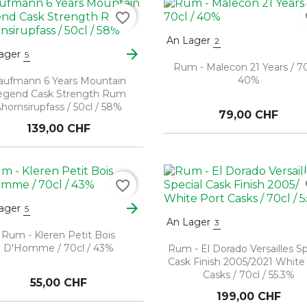
favorite_border
fa
An Lager
2
arrow_forward
ager
5
Rum - Malecon 21 Years / 70
40%
aufmann 6 Years Mountain
egend Cask Strength Rum
hornsirupfass / 50cl / 58%
79,00 CHF
139,00 CHF
favorite_border
fa
arrow_forward
ager
5
An Lager
3
Rum - Kleren Petit Bois
D'Homme / 70cl / 43%
Rum - El Dorado Versailles Sp
Cask Finish 2005/2021 White
Casks / 70cl / 55.3%
55,00 CHF
199,00 CHF