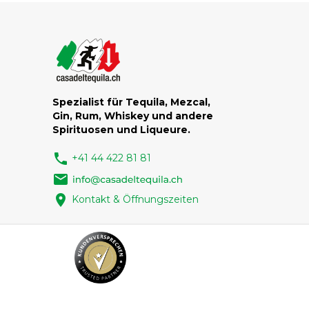
Spezialist für Tequila, Mezcal,
Gin, Rum, Whiskey und andere
Spirituosen und Liqueure.
phone
+41 44 422 81 81
email
location_on
Kontakt & Öffnungszeiten