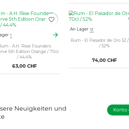
favorite_border
fa
An Lager
12
arrow_forward
ager
1
Rum - El Pasador de Oro 52 /
/ 52%
Rum - A.H. Riise Founders
rve 5th Edition Orange / 70cl
/ 44.4%
74,00 CHF
63,00 CHF
nsere Neuigkeiten und
Konto 
te