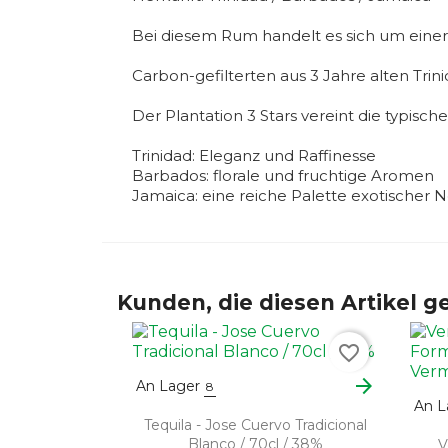
Bei diesem Rum handelt es sich um einer
Carbon-gefilterten aus 3 Jahre alten Tri
Der Plantation 3 Stars vereint die typisc
Trinidad: Eleganz und Raffinesse
Barbados: florale und fruchtige Aromen
Jamaica: eine reiche Palette exotischer 
Kunden, die diesen Artikel ge
favorite_border
arrow_forward
An Lager
8
An L
Tequila - Jose Cuervo Tradicional
Blanco / 70cl / 38%
V