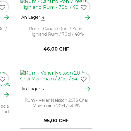
vorite_border
favorite_border
arrow_forward
arrow_forward
An Lager
4
cl /
Rum - Canuto Ron 7 Years
Highland Rum / 70cl / 40%
46,00 CHF
vorite_border
favorite_border
arrow_forward
An Lager
5
arrow_forward
Rum - Velier Neisson 2016 Chai
Mainmain / 20cl / 54.1%
ecial
 Port
95,00 CHF