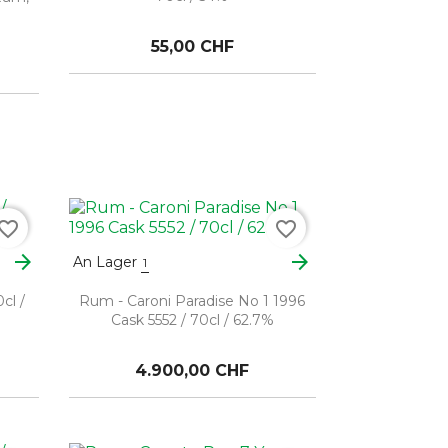
55,00 CHF
vorite_border
favorite_border
arrow_forward
arrow_forward
An Lager
1
cl /
Rum - Caroni Paradise No 1 1996
Cask 5552 / 70cl / 62.7%
4.900,00 CHF