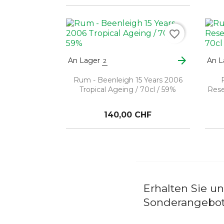
favorite_border
arrow_forward
An Lager
An L
2
Rum - Beenleigh 15 Years 2006
Tropical Ageing / 70cl / 59%
Rese
140,00 CHF
Erhalten Sie u
Sonderangebo