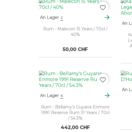
favorite_border
arrow_forward
An Lager
2
An L
Rum - Malecon 15 Years / 70cl /
40%
K
L
A
50,00 CHF
favorite_border
An L
arrow_forward
An Lager
6
Rum - Bellamy's Guyana Enmore
1991 Reserve Rum 31 Years / 70cl
/ 54.3%
442,00 CHF