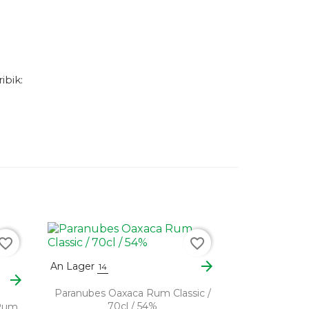
ibik:
vorite_border
favorite_border
arrow_forward
An Lager
14
arrow_forward
Paranubes Oaxaca Rum Classic /
70cl / 54%
Rum,