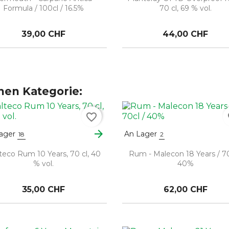
Formula / 100cl / 16.5%
70 cl, 69 % vol.
39,00 CHF
44,00 CHF
chen Kategorie:
favorite_border
fa
arrow_forward
ager
An Lager
18
2
teco Rum 10 Years, 70 cl, 40
Rum - Malecon 18 Years / 70
% vol.
40%
35,00 CHF
62,00 CHF