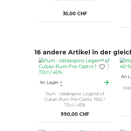
35,00 CHF
16 andere Artikel in der glei
favorite_border
An L
arrow_forward
An Lager
7
Mal
Rum - Valdespino Legend of
Cuban Rum Pre-Castro 1962 /
70cl / 45%
990,00 CHF