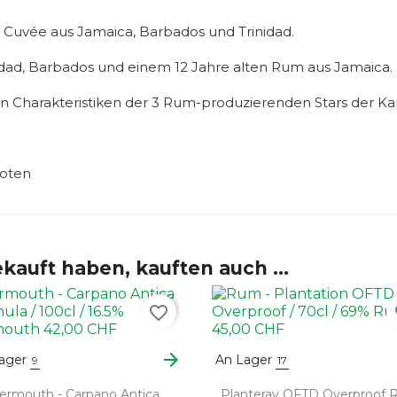
 Cuvée aus Jamaica, Barbados und Trinidad.
nidad, Barbados und einem 12 Jahre alten Rum aus Jamaica.
hen Charakteristiken der 3 Rum-produzierenden Stars der Kar
Noten
kauft haben, kauften auch ...
favorite_border
fa
arrow_forward
ager
An Lager
9
17
ermouth - Carpano Antica
Planteray OFTD Overproof 