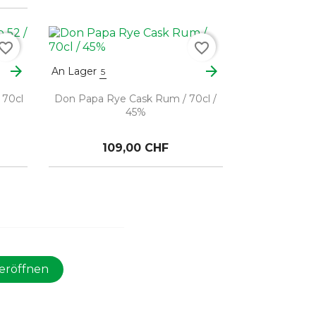
vorite_border
favorite_border
arrow_forward
arrow_forward
An Lager
5
 70cl
Don Papa Rye Cask Rum / 70cl /
45%
109,00 CHF
eröffnen