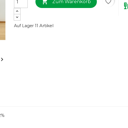

favorite_border
Zum Warenkorb
11 Artikel
Auf Lager

.2%