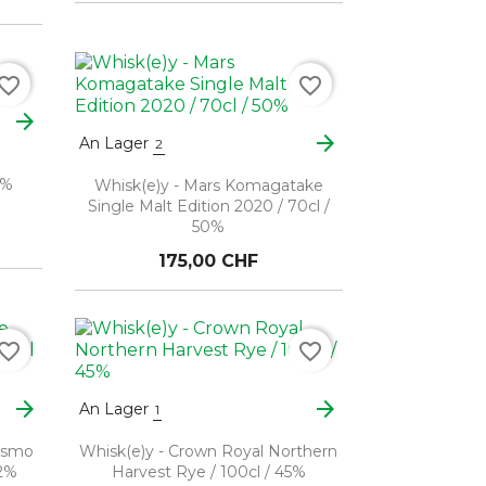
vorite_border
favorite_border
arrow_forward
arrow_forward
An Lager
2
0%
Whisk(e)y - Mars Komagatake
Single Malt Edition 2020 / 70cl /
50%
175,00 CHF
vorite_border
favorite_border
arrow_forward
arrow_forward
An Lager
1
osmo
Whisk(e)y - Crown Royal Northern
42%
Harvest Rye / 100cl / 45%