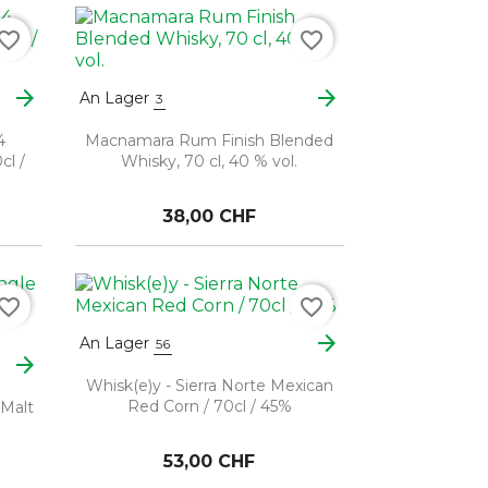
vorite_border
favorite_border
arrow_forward
arrow_forward
An Lager
3
4
Macnamara Rum Finish Blended
cl /
Whisky, 70 cl, 40 % vol.
38,00 CHF
vorite_border
favorite_border
arrow_forward
An Lager
56
arrow_forward
Whisk(e)y - Sierra Norte Mexican
Red Corn / 70cl / 45%
 Malt
53,00 CHF