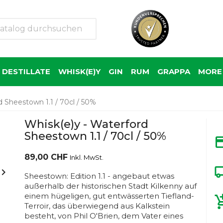
 DESTILLATE
WHISK(E)Y
GIN
RUM
GRAPPA
MORE 
d Sheestown 1.1 / 70cl / 50%
Whisk(e)y - Waterford
Sheestown 1.1 / 70cl / 50%
89,00 CHF
Inkl. MwSt.

Sheestown: Edition 1.1 - angebaut etwas
außerhalb der historischen Stadt Kilkenny auf
einem hügeligen, gut entwässerten Tiefland-
Terroir, das überwiegend aus Kalkstein
besteht, von Phil O'Brien, dem Vater eines