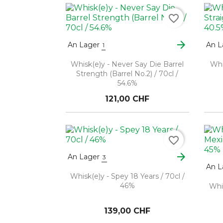
favorite_border
arrow_forward
An Lager
An L
1
Whisk(e)y - Never Say Die Barrel
Whi
Strength (Barrel No.2) / 70cl /
54.6%
121,00 CHF
favorite_border
arrow_forward
An Lager
3
An L
Whisk(e)y - Spey 18 Years / 70cl /
46%
Whi
139,00 CHF