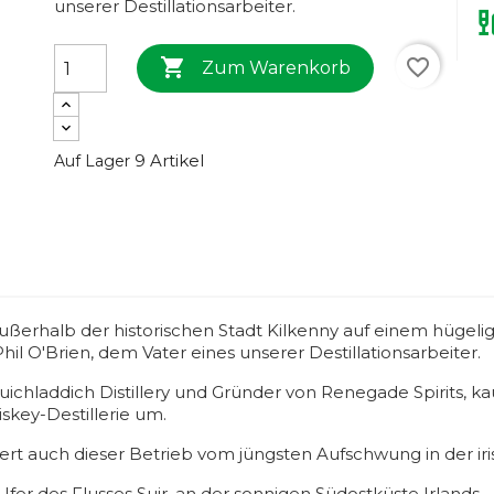
unserer Destillationsarbeiter.

favorite_border
Zum Warenkorb
9 Artikel
Auf Lager
ußerhalb der historischen Stadt Kilkenny auf einem hügelig
il O'Brien, dem Vater eines unserer Destillationsarbeiter.
uichladdich Distillery und Gründer von Renegade Spirits, k
iskey-Destillerie um.
iert auch dieser Betrieb vom jüngsten Aufschwung in der ir
Ufer des Flusses Suir, an der sonnigen Südostküste Irlands.