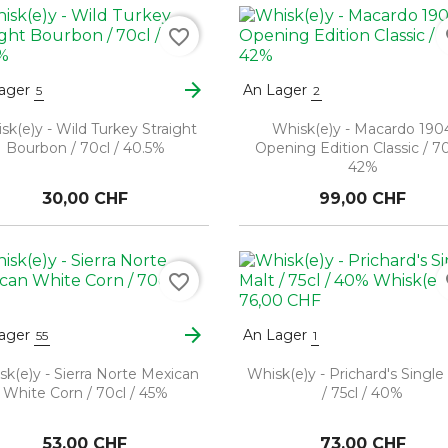
favorite_border
fa
arrow_forward
ager
An Lager
5
2
sk(e)y - Wild Turkey Straight
Whisk(e)y - Macardo 190
Bourbon / 70cl / 40.5%
Opening Edition Classic / 70
42%
30,00 CHF
99,00 CHF
favorite_border
fa
arrow_forward
ager
An Lager
55
1
sk(e)y - Sierra Norte Mexican
Whisk(e)y - Prichard's Single
White Corn / 70cl / 45%
/ 75cl / 40%
53,00 CHF
73,00 CHF