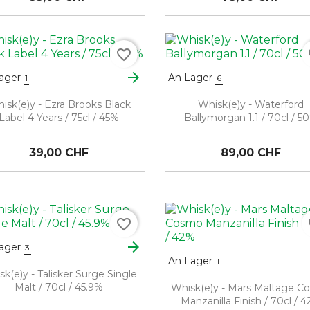
favorite_border
fa
arrow_forward
ager
An Lager
1
6
isk(e)y - Ezra Brooks Black
Whisk(e)y - Waterford
Label 4 Years / 75cl / 45%
Ballymorgan 1.1 / 70cl / 5
39,00 CHF
89,00 CHF
favorite_border
fa
arrow_forward
ager
3
An Lager
1
k(e)y - Talisker Surge Single
Malt / 70cl / 45.9%
Whisk(e)y - Mars Maltage C
Manzanilla Finish / 70cl / 