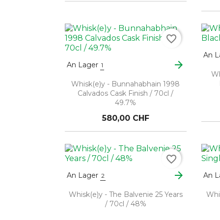
favorite_border
An L
arrow_forward
An Lager
1
Wh
Whisk(e)y - Bunnahabhain 1998
Calvados Cask Finish / 70cl /
49.7%
580,00 CHF
favorite_border
arrow_forward
An Lager
An L
2
Whisk(e)y - The Balvenie 25 Years
Whis
/ 70cl / 48%