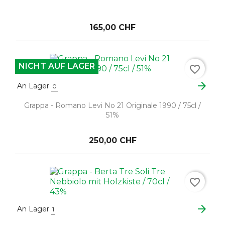
165,00 CHF
NICHT AUF LAGER
favorite_border
arrow_forward
An Lager
0
Grappa - Romano Levi No 21 Originale 1990 / 75cl /
51%
250,00 CHF
favorite_border
arrow_forward
An Lager
1