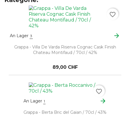
favorite_border
arrow_forward
An Lager
3
Grappa - Villa De Varda Riserva Cognac Cask Finish
Chateau Montifaud / 70cl / 42%
89,00 CHF
favorite_border
arrow_forward
An Lager
1
Grappa - Berta Bric del Gaian / 70cl / 43%