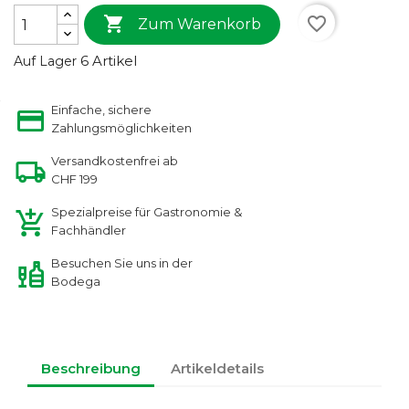

favorite_border
Zum Warenkorb
6 Artikel
Auf Lager
Einfache, sichere
Zahlungsmöglichkeiten
Versandkostenfrei ab
CHF 199
Spezialpreise für Gastronomie &
Fachhändler
Besuchen Sie uns in der
Bodega
Beschreibung
Artikeldetails