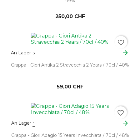
49%
250,00 CHF
favorite_border
arrow_forward
An Lager
3
Grappa - Giori Antika 2 Stravecchia 2 Years / 70cl / 40%
59,00 CHF
favorite_border
arrow_forward
An Lager
1
Grappa - Giori Adagio 15 Years Invecchiata / 70cl / 48%