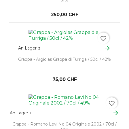
51%
250,00 CHF
favorite_border
arrow_forward
An Lager
3
Grappa - Argiolas Grappa di Turriga / 50cl / 42%
75,00 CHF
favorite_border
arrow_forward
An Lager
1
Grappa - Romano Levi No 04 Originale 2002 / 70cl /