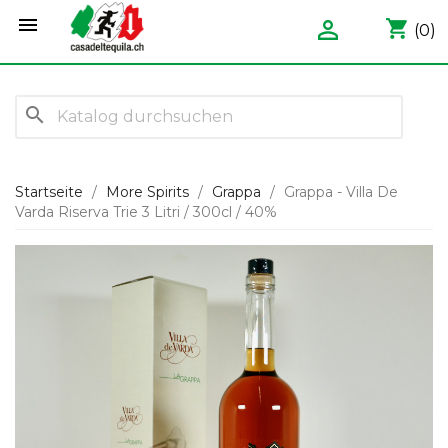


shopping_cart
(0)
search
Startseite
More Spirits
Grappa
Grappa - Villa De
Varda Riserva Trie 3 Litri / 300cl / 40%