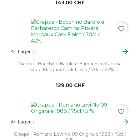
143,00 CHF
favorite_border
arrow_forward
An Lager
2
Grappa - Bocchino Barolo e Barbaresco Cantina
Privata Margaux Cask Finish / 70cl / 42%
129,00 CHF
favorite_border
arrow_forward
An Lager
1
Grappa - Romano Levi No 09 Originale 1988 / 75cl /