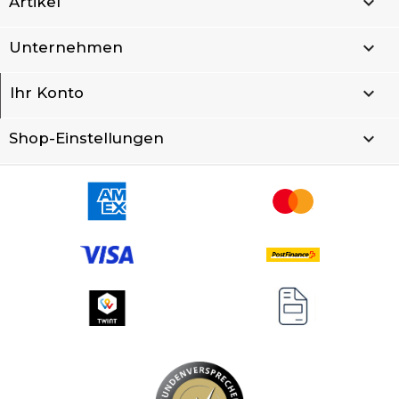

Artikel

Unternehmen

Ihr Konto
keyboard_arrow_down
Shop-Einstellungen