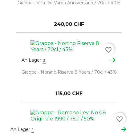
Grappa - Villa De Varda Anniversario / 70cl / 40%
240,00 CHF
favorite_border
arrow_forward
An Lager
3
Grappa - Nonino Riserva 8 Years / 70cl / 43%
115,00 CHF
favorite_border
arrow_forward
An Lager
1