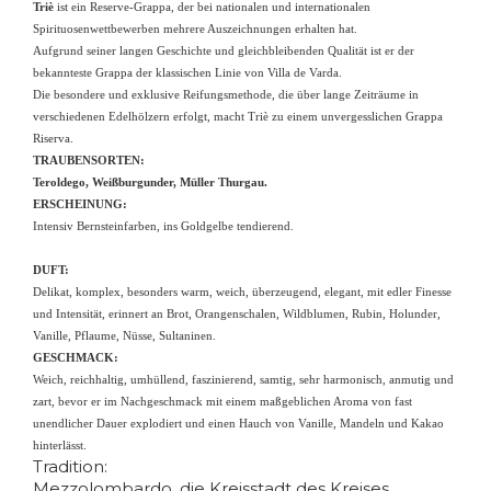
Triè
ist ein Reserve-Grappa, der bei nationalen und internationalen
Spirituosenwettbewerben mehrere Auszeichnungen erhalten hat.
Aufgrund seiner langen Geschichte und gleichbleibenden Qualität ist er der
bekannteste Grappa der klassischen Linie von Villa de Varda.
Die besondere und exklusive Reifungsmethode, die über lange Zeiträume in
verschiedenen Edelhölzern erfolgt, macht Triè zu einem unvergesslichen Grappa
Riserva.
TRAUBENSORTEN:
Teroldego, Weißburgunder, Müller Thurgau.
ERSCHEINUNG:
Intensiv Bernsteinfarben, ins Goldgelbe tendierend.
DUFT:
Delikat, komplex, besonders warm, weich, überzeugend, elegant, mit edler Finesse
und Intensität, erinnert an Brot, Orangenschalen, Wildblumen, Rubin, Holunder,
Vanille, Pflaume, Nüsse, Sultaninen.
GESCHMACK:
Weich, reichhaltig, umhüllend, faszinierend, samtig, sehr harmonisch, anmutig und
zart, bevor er im Nachgeschmack mit einem maßgeblichen Aroma von fast
unendlicher Dauer explodiert und einen Hauch von Vanille, Mandeln und Kakao
hinterlässt.
Tradition:
Mezzolombardo, die Kreisstadt des Kreises