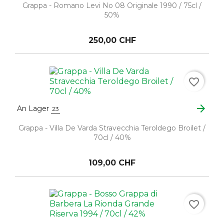
Grappa - Romano Levi No 08 Originale 1990 / 75cl /
50%
250,00 CHF
favorite_border
arrow_forward
An Lager
23
Grappa - Villa De Varda Stravecchia Teroldego Broilet /
70cl / 40%
109,00 CHF
favorite_border