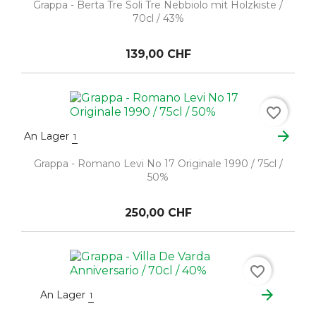
Grappa - Berta Tre Soli Tre Nebbiolo mit Holzkiste /
70cl / 43%
139,00 CHF
favorite_border
arrow_forward
An Lager
1
Grappa - Romano Levi No 17 Originale 1990 / 75cl /
50%
250,00 CHF
favorite_border
arrow_forward
An Lager
1