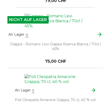
79,00 CHF
NICHT AUF LAGER
arrow_forward
An Lager
0
Grappa - Romano Levi Grappa Riserva Bianca / 70cl /
45%
75,00 CHF
arrow_forward
An Lager
3
Poli Cleopatra Amarone Grappa, 70 cl, 40 % vol.