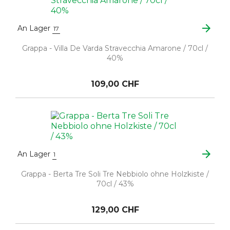
arrow_forward
An Lager
17
Grappa - Villa De Varda Stravecchia Amarone / 70cl /
40%
109,00 CHF
arrow_forward
An Lager
1
Grappa - Berta Tre Soli Tre Nebbiolo ohne Holzkiste /
70cl / 43%
129,00 CHF