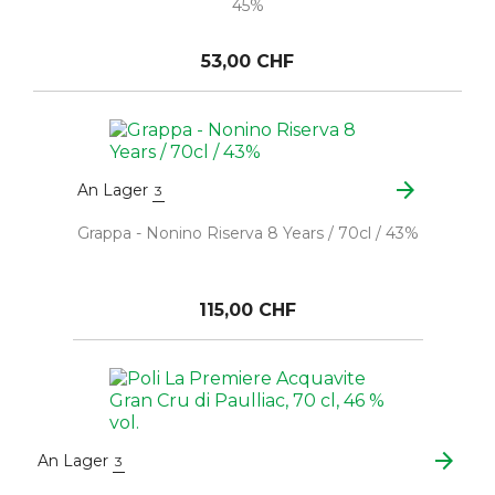
45%
53,00 CHF
arrow_forward
An Lager
3
Grappa - Nonino Riserva 8 Years / 70cl / 43%
115,00 CHF
arrow_forward
An Lager
3