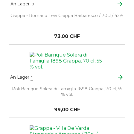
arrow_forward
An Lager
0
Grappa - Romano Levi Grappa Barbaresco / 70cl / 42%
73,00 CHF
arrow_forward
An Lager
1
Poli Barrique Solera di Famiglia 1898 Grappa, 70 cl, 55
% vol.
99,00 CHF