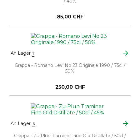
/ 40%
85,00 CHF
arrow_forward
An Lager
1
Grappa - Romano Levi No 23 Originale 1990 / 75cl /
50%
250,00 CHF
arrow_forward
An Lager
6
Grappa - Zu Plun Traminer Fine Old Distillate / 50cl /