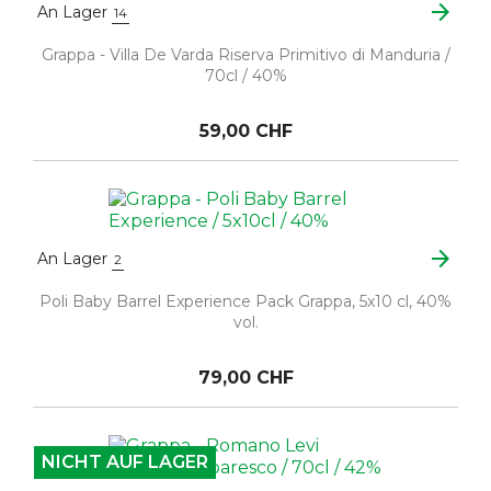
arrow_forward
An Lager
14
Grappa - Villa De Varda Riserva Primitivo di Manduria /
70cl / 40%
59,00 CHF
arrow_forward
An Lager
2
Poli Baby Barrel Experience Pack Grappa, 5x10 cl, 40%
vol.
79,00 CHF
NICHT AUF LAGER