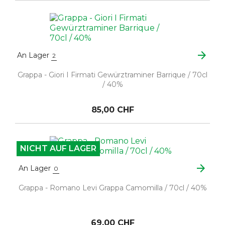
arrow_forward
An Lager
2
Grappa - Giori I Firmati Gewürztraminer Barrique / 70cl
/ 40%
85,00 CHF
NICHT AUF LAGER
arrow_forward
An Lager
0
Grappa - Romano Levi Grappa Camomilla / 70cl / 40%
69,00 CHF