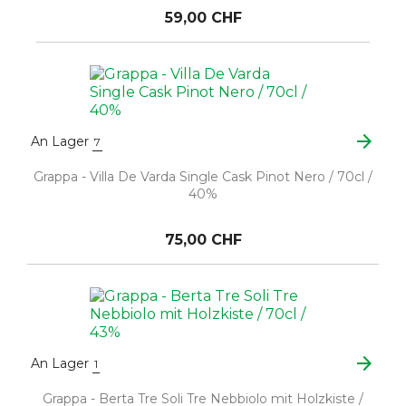
59,00 CHF
arrow_forward
An Lager
7
Grappa - Villa De Varda Single Cask Pinot Nero / 70cl /
40%
75,00 CHF
arrow_forward
An Lager
1
Grappa - Berta Tre Soli Tre Nebbiolo mit Holzkiste /