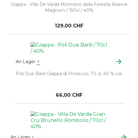
Grappa - Villa De Varda Mormorio della Foresta Riserva
Magnum / 150cl / 40%
129,00 CHF
arrow_forward
An Lager
7
Poli Due Barili Grappa di Prosecco, 70 cl, 40 % vol.
66,00 CHF
arrow_forward
An Lager
1