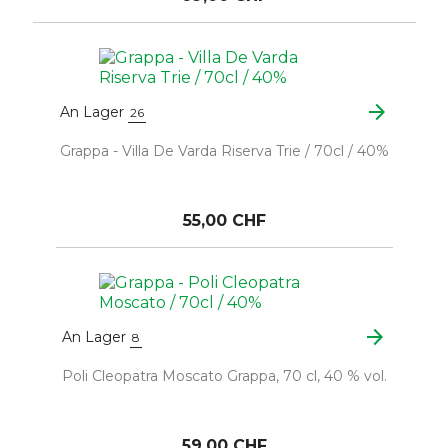
arrow_forward
An Lager
26
Grappa - Villa De Varda Riserva Trie / 70cl / 40%
55,00 CHF
arrow_forward
An Lager
8
Poli Cleopatra Moscato Grappa, 70 cl, 40 % vol.
59,00 CHF