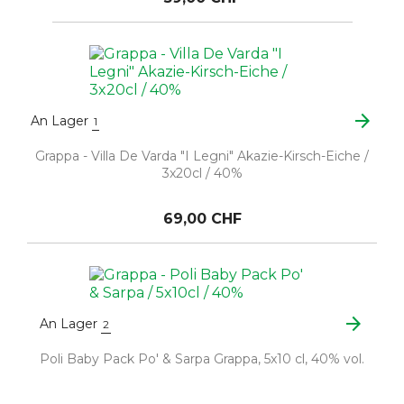
arrow_forward
An Lager
1
Grappa - Villa De Varda "I Legni" Akazie-Kirsch-Eiche /
3x20cl / 40%
69,00 CHF
arrow_forward
An Lager
2
Poli Baby Pack Po' & Sarpa Grappa, 5x10 cl, 40% vol.