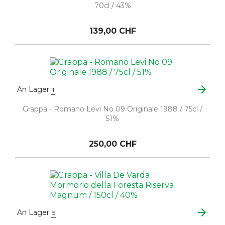
70cl / 43%
139,00 CHF
arrow_forward
An Lager
1
Grappa - Romano Levi No 09 Originale 1988 / 75cl /
51%
250,00 CHF
arrow_forward
An Lager
5