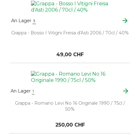
arrow_forward
An Lager
3
Grappa - Bosso I Vitigni Freisa d'Asti 2006 / 70cl / 40%
49,00 CHF
arrow_forward
An Lager
1
Grappa - Romano Levi No 16 Originale 1990 / 75cl /
50%
250,00 CHF