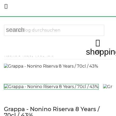

search

shoppin
Startseite
More Spirits
Grappa
Grappa - Nonino
(0)
Riserva 8 Years / 70cl / 43%
Grappa - Nonino Riserva 8 Years /
70cl / 43%